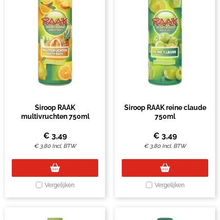
Siroop RAAK
Siroop RAAK reine claude
multivruchten 750ml
750ml
€
3,49
€
3,49
€
3,80
Incl. BTW
€
3,80
Incl. BTW
Vergelijken
Vergelijken