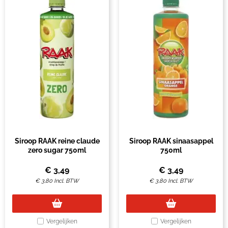
Siroop RAAK reine claude
Siroop RAAK sinaasappel
zero sugar 750ml
750ml
€
3,49
€
3,49
€
3,80
Incl. BTW
€
3,80
Incl. BTW
Vergelijken
Vergelijken