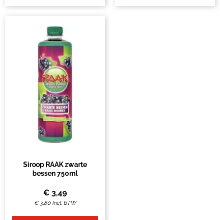
Siroop RAAK zwarte
bessen 750ml
€
3,49
€
3,80
Incl. BTW