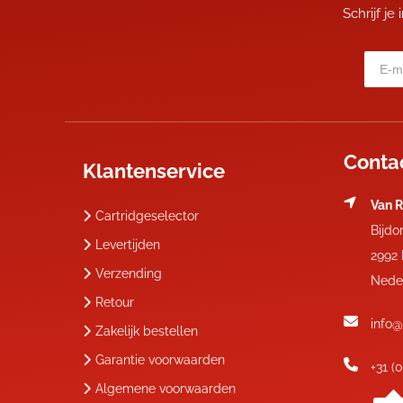
Schrijf je
Conta
Klantenservice
Van R
Cartridgeselector
Bijdo
Levertijden
2992
Verzending
Nede
Retour
info@
Zakelijk bestellen
Garantie voorwaarden
+31 (
Algemene voorwaarden