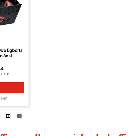
uwe Egberts
o 80st
14
l. BTW
ijken