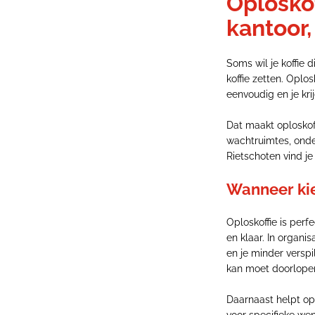
Oploskof
kantoor,
Soms wil je koffie d
koffie zetten. Oplo
eenvoudig en je kr
Dat maakt oploskoff
wachtruimtes, onder
Rietschoten vind je 
Wanneer kie
Oploskoffie is perf
en klaar. In organi
en je minder versp
kan moet doorlope
Daarnaast helpt opl