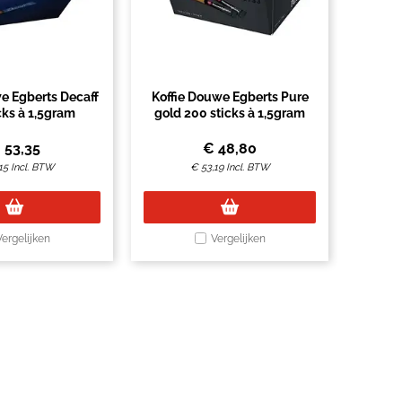
e Egberts Decaff
Koffie Douwe Egberts Pure
cks à 1,5gram
gold 200 sticks à 1,5gram
€
53,35
€
48,80
15
Incl. BTW
€
53,19
Incl. BTW
Vergelijken
Vergelijken