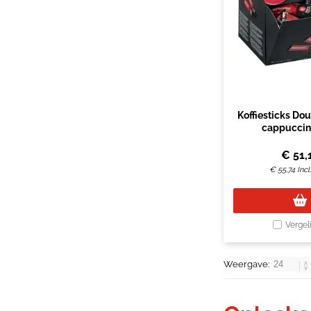
Koffiesticks Do
cappuccin
€
51,
€
55,74
Inc
Vergel
Weergave: