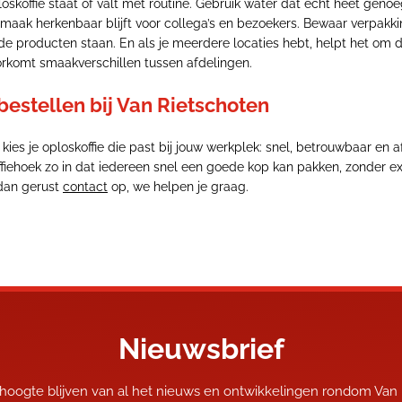
loskoffie staat of valt met routine. Gebruik water dat echt heet gen
smaak herkenbaar blijft voor collega’s en bezoekers. Bewaar verpakk
de producten staan. En als je meerdere locaties hebt, helpt het om d
rkomt smaakverschillen tussen afdelingen.
bestellen bij Van Rietschoten
 kies je oploskoffie die past bij jouw werkplek: snel, betrouwbaar en 
offiehoek zo in dat iedereen snel een goede kop kan pakken, zonder e
dan gerust
contact
op, we helpen je graag.
Nieuwsbrief
 hoogte blijven van al het nieuws en ontwikkelingen rondom Van