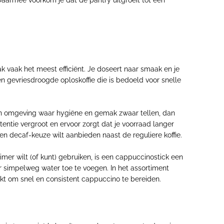
Daarmee voorkom je dat de pantry uitgroeit tot een
zak vaak het meest efficiënt. Je doseert naar smaak en je
en gevriesdroogde oploskoffie die is bedoeld voor snelle
 een omgeving waar hygiëne en gemak zwaar tellen, dan
stentie vergroot en ervoor zorgt dat je voorraad langer
n decaf-keuze wilt aanbieden naast de reguliere koffie.
er wilt (of kunt) gebruiken, is een cappuccinostick een
or simpelweg water toe te voegen. In het assortiment
t om snel en consistent cappuccino te bereiden.