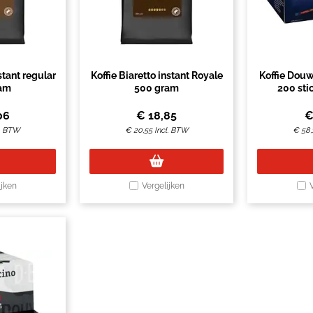
stant regular
Koffie Biaretto instant Royale
Koffie Douw
am
500 gram
200 sti
06
€
18,85
l. BTW
€
20,55
Incl. BTW
€
58,
ijken
Vergelijken