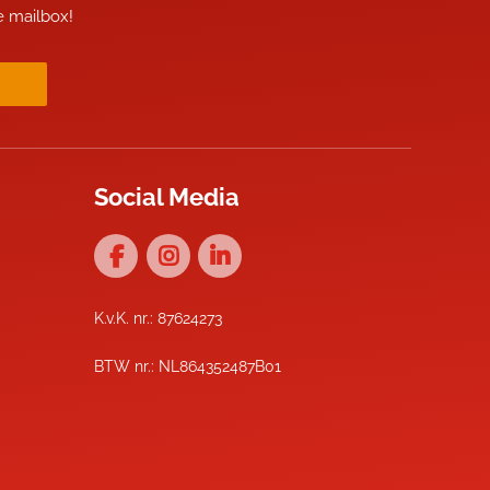
je mailbox!
Social Media
K.v.K. nr.: 87624273
BTW nr.: NL864352487B01