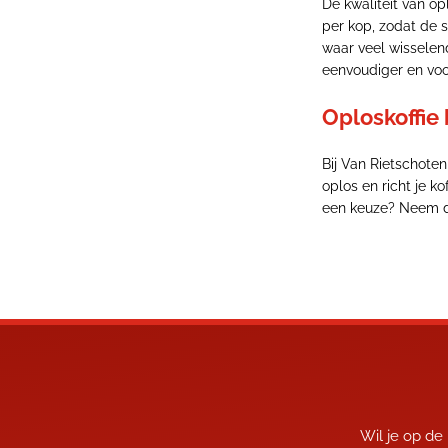
De kwaliteit van op
per kop, zodat de 
waar veel wisselen
eenvoudiger en voo
Oploskoffie 
Bij Van Rietschoten
oplos en richt je k
een keuze? Neem 
Wil je op de