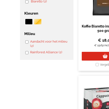
Biaretto (2)
Kleuren
Koffie Biaretto in
500 gr
Milieu
€
18,
Aandacht voor het milieu
€
19,69
Inc
(2)
Rainforest Alliance (2)
Vergel