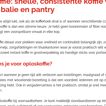
fie: snelle, consistente koffie
 balie en pantry
ie altijd lukt, ook als de koffiehoek druk is of wanneer verschillende c
skoffie is dan een slimme keuze. Je hebt geen bonenmaler of filter nod
ijgt een voorspelbare smaak in elke kop.
ie ideaal voor plekken waar snelheid en continuïteit belangrijk zijn, z
wijs, zorgafdelingen en thuiskantoren waar je vooral praktisch wilt w
zowel instant koffie in grootverpakking als handige sticks voor portion
s je voor oploskoffie?
ect wanneer je geen tijd wilt verliezen aan instellingen, maalgraad 
saties met wisselende bezetting is dat een voordeel: iedereen zet op 
illing hebt. Ook in vergaderruimtes is het praktisch, omdat je snel 
n.
oskoffie bij voorraadbeheer. Je kunt makkelijk standaardiseren op éé