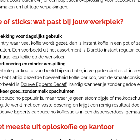
nsen, zoals cafeïnevrij of een cappuccino-oplossing voor bezoekers. 
smaken en halflege verpakkingen.
ie of sticks: wat past bij jouw werkplek?
pakking voor dagelijks gebruik
try waar veel koffie wordt gezet, dan is instant koffie in een pot of 
ullen. Een voorbeeld uit het assortiment is
Biaretto instant regular
, e
chtige kop koffie op de werkvloer.
ortionering en minder verspilling
ntrole per kop, bijvoorbeeld bij een balie, in vergaderruimtes of in
 Je hebt altijd dezelfde hoeveelheid koffie per kop, wat de smaakconsi
oorbeeld is
Douwe Egberts Decaff
, handig wanneer je zonder gedoe ee
 keer goed, zonder melk opschuimen
appuccino populair is, maar waar je geen stoompijpje of melkopschuim
g. Je werkt met een vaste dosering en krijgt een romig resultaat do
Douwe Egberts cappuccino koffiesticks
in een dispenserdoos, gemaak
et meeste uit oploskoffie op kantoor