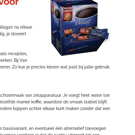
 voor
ollega’s na elkaar
ig, je doseert
oals recepties,
erken. Bij Van
eren. Zo kun je precies kiezen wat past bij jullie gebruik.
of schoonmaak van zetapparatuur. Je voegt heet water toe
dezelfde manier koffie, waardoor de smaak stabiel blijft
meerdere koppen achter elkaar kunt maken zonder dat een
n basisvariant, en eventueel één alternatief toevoegen