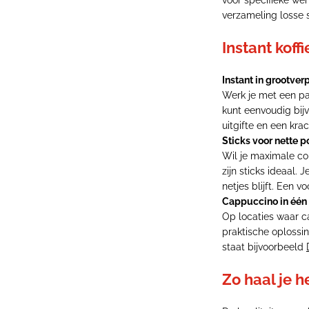
voor specifieke we
verzameling losse 
Instant koff
Instant in grootver
Werk je met een pan
kunt eenvoudig bijv
uitgifte en een kra
Sticks voor nette p
Wil je maximale co
zijn sticks ideaal.
netjes blijft. Een v
Cappuccino in één
Op locaties waar c
praktische oplossin
staat bijvoorbeeld
Zo haal je h