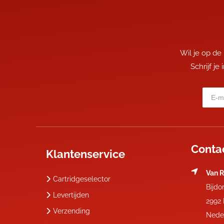
Wil je op de
Schrijf je
Conta
Klantenservice
Van R
Cartridgeselector
Bijdo
Levertijden
2992
Verzending
Nede