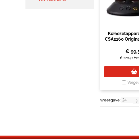
Koffiezetappar
€
99,
€
120,41
Inc
Vergel
Weergave: