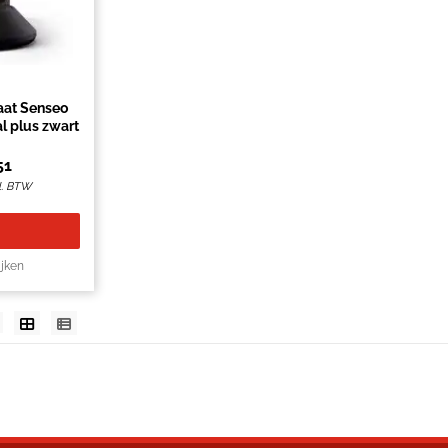
aat Senseo
CSA2160 Original plus zwart
51
l. BTW
ijken