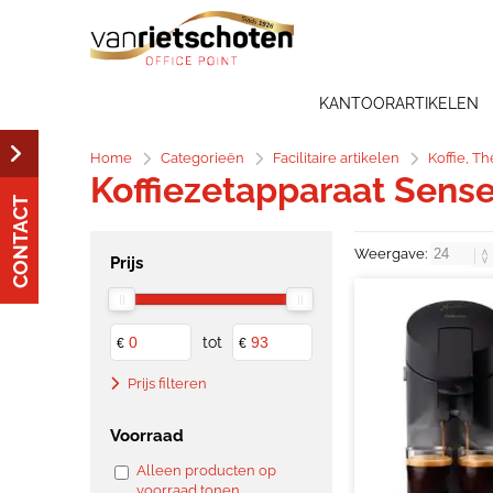
KANTOORARTIKELEN
Home
Categorieën
Facilitaire artikelen
Koffie, T
Koffiezetapparaat Sens
CONTACT
Weergave:
Prijs
tot
€
€
Prijs filteren
Voorraad
Alleen producten op
voorraad tonen