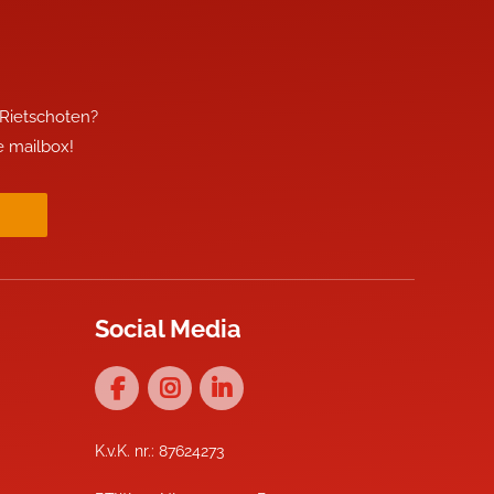
 Rietschoten?
je mailbox!
Social Media
K.v.K. nr.: 87624273