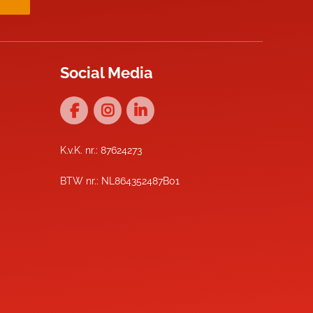
Social Media
K.v.K. nr.: 87624273
BTW nr.: NL864352487B01