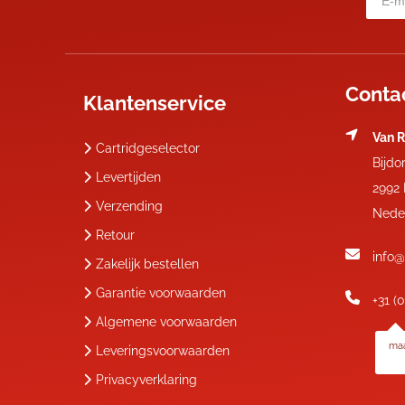
Conta
Klantenservice
Van R
Cartridgeselector
Bijdo
Levertijden
2992
Verzending
Nede
Retour
info@
Zakelijk bestellen
Garantie voorwaarden
+31 (
Algemene voorwaarden
maa
Leveringsvoorwaarden
Privacyverklaring