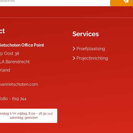
ct
Services
ietschoten Office Point
Proefplaatsing
rp Oost 38
Projectinrichting
 LA
Barendrecht
rland
vanrietschoten.com
0)180 - 619 744
ndag t/m vrijdag: 8.00 - 18.30 uur
zaterdag: gesloten