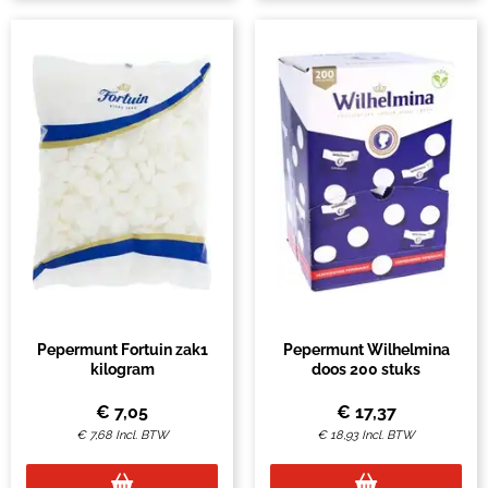
Pepermunt Fortuin zak1
Pepermunt Wilhelmina
kilogram
doos 200 stuks
€
7,05
€
17,37
€
7,68
Incl. BTW
€
18,93
Incl. BTW