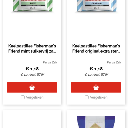
Keelpastilles Fisherman's
Keelpastilles Fisherman's
Friend mint suikervrij zak
Friend original extra sterk
25 gram
zak 25 gram
Per 24 Zak
Per 24 Zak
€
1,18
€
1,18
€
1,29
Incl. BTW
€
1,29
Incl. BTW
Vergelijken
Vergelijken