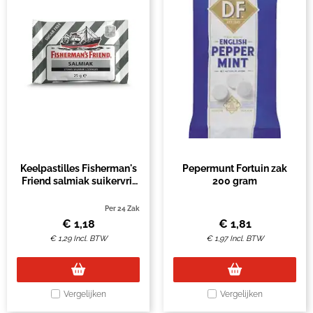
Keelpastilles Fisherman's
Pepermunt Fortuin zak
Friend salmiak suikervrij
200 gram
zak 25 gram
Per 24 Zak
€
1,18
€
1,81
€
1,29
Incl. BTW
€
1,97
Incl. BTW
Vergelijken
Vergelijken