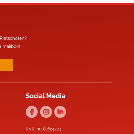
 Rietschoten?
je mailbox!
Social Media
K.v.K. nr.: 87624273