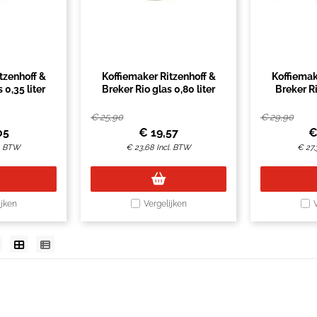
tzenhoff &
Koffiemaker Ritzenhoff &
Koffiemak
 0,35 liter
Breker Rio glas 0,80 liter
Breker Ri
€
25,90
€
29,90
05
€
19,57
l. BTW
€
23,68
Incl. BTW
€
27,
ijken
Vergelijken