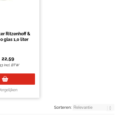
er Ritzenhoff &
o glas 1,0 liter
€
22,59
33
Incl. BTW
Vergelijken
Sorteren: