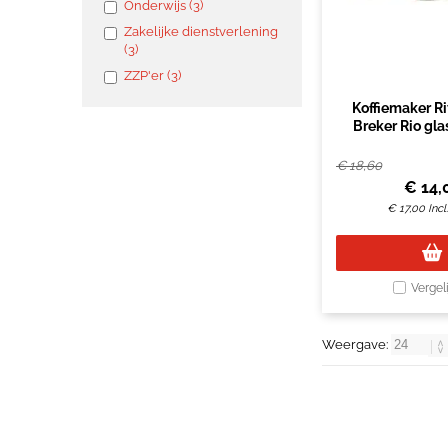
Onderwijs (3)
Zakelijke dienstverlening
(3)
ZZP'er (3)
Koffiemaker Ri
Breker Rio glas
€
18,60
€
14,
€
17,00
Inc
Vergel
Weergave: