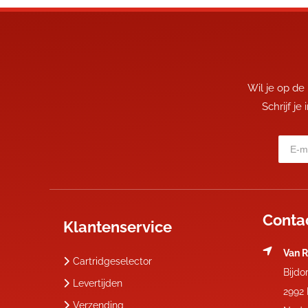
Wil je op de
Schrijf je
Conta
Klantenservice
Van R
Cartridgeselector
Bijdo
Levertijden
2992
Verzending