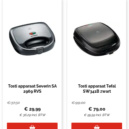
Tosti apparaat Severin SA
Tosti apparaat Tefal
2969 RVS
SW341B zwart
€
37,50
€
99,00
€
29,99
€
79,00
€
36,29
Incl. BTW
€
95,59
Incl. BTW