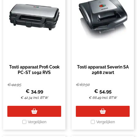
Tosti apparaat Profi Cook
Tosti apparaat Severin SA
PC-ST 1092 RVS
2968 zwart
€
44,95
€
67,50
€
34,99
€
54,95
€
42,34
Incl. BTW
€
66,49
Incl. BTW
Vergelijken
Vergelijken