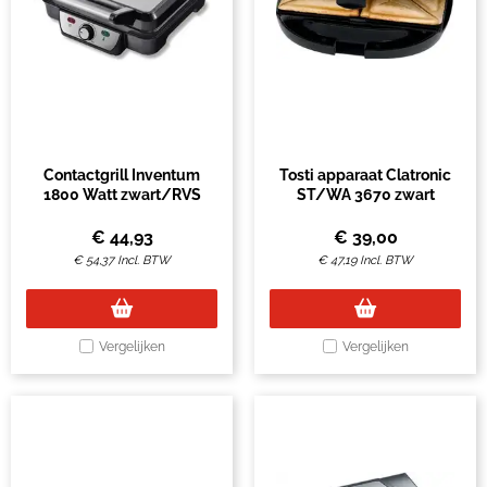
Contactgrill Inventum
Tosti apparaat Clatronic
1800 Watt zwart/RVS
ST/WA 3670 zwart
€
44,93
€
39,00
€
54,37
Incl. BTW
€
47,19
Incl. BTW
Vergelijken
Vergelijken