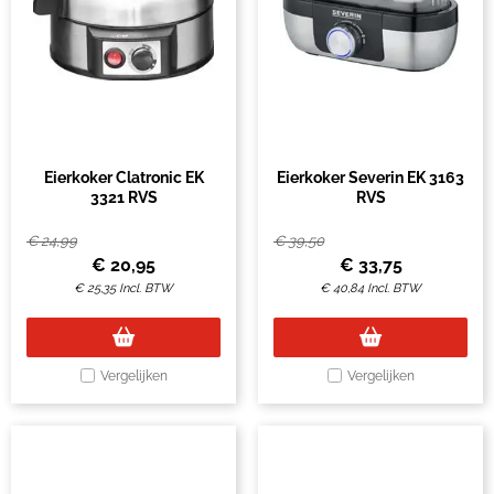
Eierkoker Clatronic EK
Eierkoker Severin EK 3163
3321 RVS
RVS
€
24,99
€
39,50
€
20,95
€
33,75
€
25,35
Incl. BTW
€
40,84
Incl. BTW
Vergelijken
Vergelijken