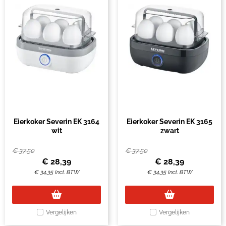
Eierkoker Severin EK 3164
Eierkoker Severin EK 3165
wit
zwart
€
37,50
€
37,50
€
28,39
€
28,39
€
34,35
Incl. BTW
€
34,35
Incl. BTW
Vergelijken
Vergelijken