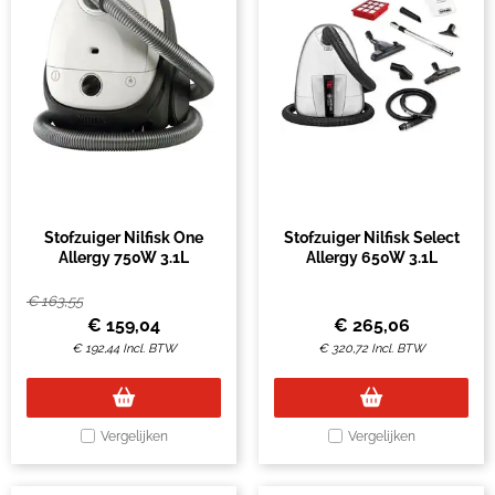
Stofzuiger Nilfisk One
Stofzuiger Nilfisk Select
Allergy 750W 3.1L
Allergy 650W 3.1L
€
163,55
€
159,04
€
265,06
€
192,44
Incl. BTW
€
320,72
Incl. BTW
Vergelijken
Vergelijken