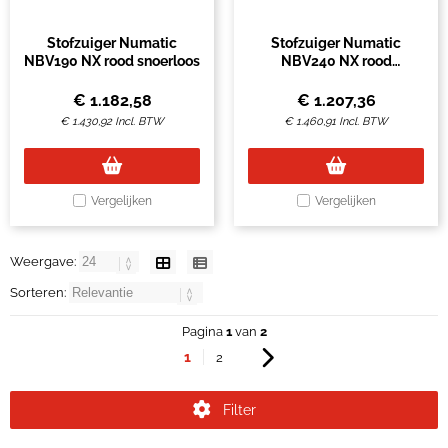
Stofzuiger Numatic
Stofzuiger Numatic
NBV190 NX rood snoerloos
NBV240 NX rood
snoerloos
€
1.182,58
€
1.207,36
€
1.430,92
Incl. BTW
€
1.460,91
Incl. BTW
Vergelijken
Vergelijken
Weergave:
Sorteren:
Pagina
1
van
2
1
2
Filter