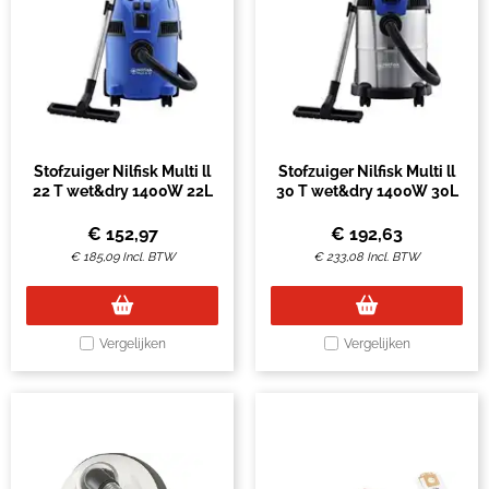
Stofzuiger Nilfisk Multi ll
Stofzuiger Nilfisk Multi ll
22 T wet&dry 1400W 22L
30 T wet&dry 1400W 30L
€
152,97
€
192,63
€
185,09
Incl. BTW
€
233,08
Incl. BTW
Vergelijken
Vergelijken