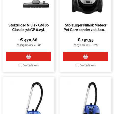
Stofzuiger Nilfisk GM 80
Stofzuiger Nilfisk Meteor
Classic 780W 6.25L
Pet Care zonder zak 800W
2.5L
€
470,86
€
191,95
€
569,74
Incl. BTW
€
232,26
Incl. BTW
Vergelijken
Vergelijken