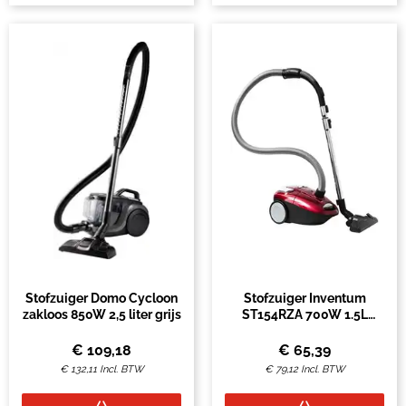
Stofzuiger Domo Cycloon
Stofzuiger Inventum
zakloos 850W 2,5 liter grijs
ST154RZA 700W 1.5L
rood/zwart
€
109,18
€
65,39
€
132,11
Incl. BTW
€
79,12
Incl. BTW