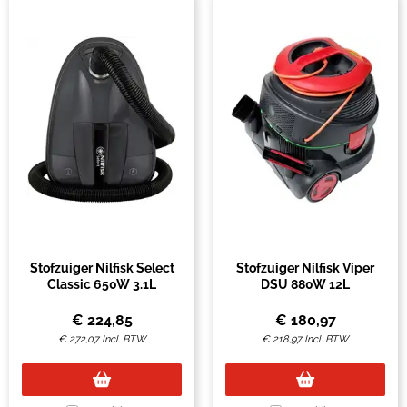
Stofzuiger Nilfisk Select
Stofzuiger Nilfisk Viper
Classic 650W 3.1L
DSU 880W 12L
€
224,85
€
180,97
€
272,07
Incl. BTW
€
218,97
Incl. BTW