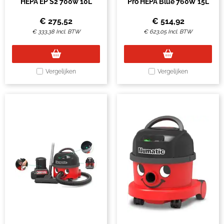
HEPA EP S2 700w 10L
Pro HEPA Blue 760W 15L
€
275,52
€
514,92
€
333,38
Incl. BTW
€
623,05
Incl. BTW
Vergelijken
Vergelijken