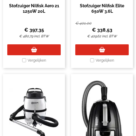
Stofzuiger Nilfisk Aero 21
Stofzuiger Nilfisk Elite
1250W 20L
650W 3.6L
€
401,00
€
397,35
€
338,53
€
480,79
Incl. BTW
€
409,62
Incl. BTW
Vergelijken
Vergelijken