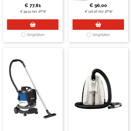
€
77,81
€
96,00
€
94,15
Incl. BTW
€
116,16
Incl. BTW
Vergelijken
Vergelijken