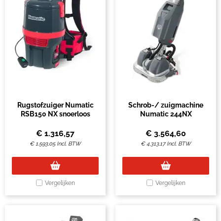
Rugstofzuiger Numatic
Schrob-/ zuigmachine
RSB150 NX snoerloos
Numatic 244NX
€
1.316,57
€
3.564,60
€
1.593,05
Incl. BTW
€
4.313,17
Incl. BTW
Vergelijken
Vergelijken