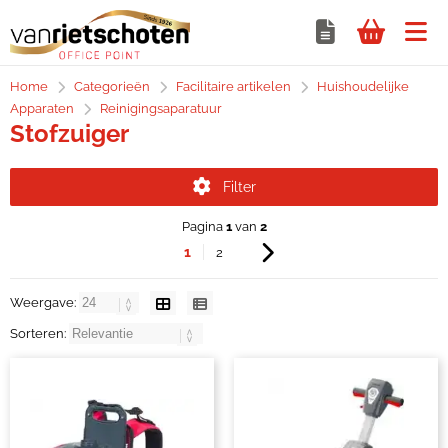
Home
Categorieën
Facilitaire artikelen
Huishoudelijke
Apparaten
Reinigingsaparatuur
Stofzuiger
Filter
Pagina
1
van
2
1
2
Weergave:
Sorteren: