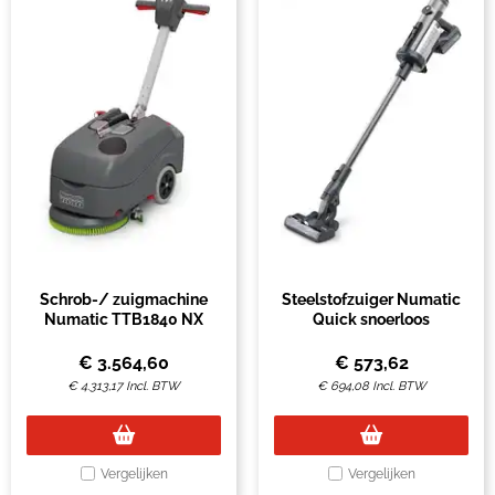
Schrob-/ zuigmachine
Steelstofzuiger Numatic
Numatic TTB1840 NX
Quick snoerloos
€
3.564,60
€
573,62
€
4.313,17
Incl. BTW
€
694,08
Incl. BTW
Vergelijken
Vergelijken