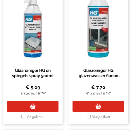
Glasreiniger HG en
Glasreiniger HG
spiegels spray 500ml
glazenwasser flacon
500ml
€
5,09
€
7,70
€
6,16
Incl. BTW
€
9,32
Incl. BTW
Vergelijken
Vergelijken