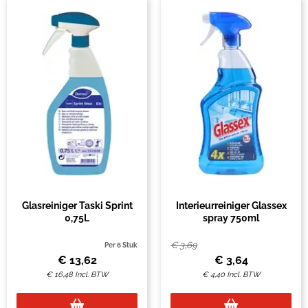
Glasreiniger Taski Sprint
Interieurreiniger Glassex
0,75L
spray 750ml
€
3,69
Per 6 Stuk
€
13,62
€
3,64
€
16,48
Incl. BTW
€
4,40
Incl. BTW