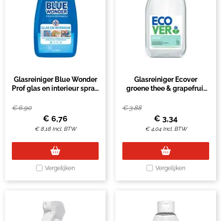
Glasreiniger Blue Wonder
Glasreiniger Ecover
Prof glas en interieur spray
groene thee & grapefruit
1liter
spray 500ml
€
6,90
€
3,88
€
6,76
€
3,34
€
8,18
Incl. BTW
€
4,04
Incl. BTW
Vergelijken
Vergelijken