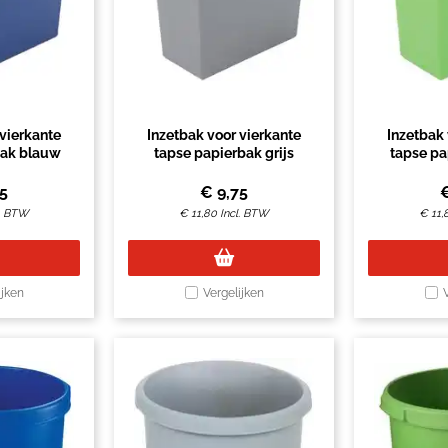
 vierkante
Inzetbak voor vierkante
Inzetbak 
bak blauw
tapse papierbak grijs
tapse pa
75
€
9,75
l. BTW
€
11,80
Incl. BTW
€
11,
ijken
Vergelijken