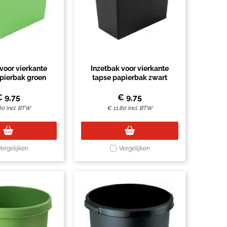
voor vierkante
Inzetbak voor vierkante
pierbak groen
tapse papierbak zwart
€
9,75
€
9,75
80
Incl. BTW
€
11,80
Incl. BTW
Vergelijken
Vergelijken