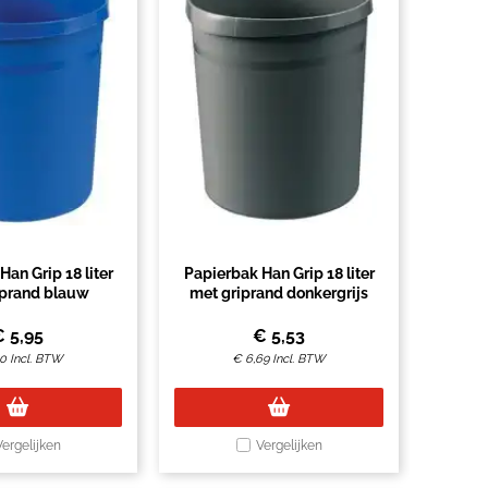
an Grip 18 liter
Papierbak Han Grip 18 liter
iprand blauw
met griprand donkergrijs
€
5,95
€
5,53
20
Incl. BTW
€
6,69
Incl. BTW
Vergelijken
Vergelijken