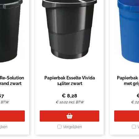
 Re-Solution
Papierbak Esselte Vivida
Papierbak H
prand zwart
14liter zwart
met gr
67
€
8,28
l. BTW
€
10,02
Incl. BTW
€
7,
ijken
Vergelijken