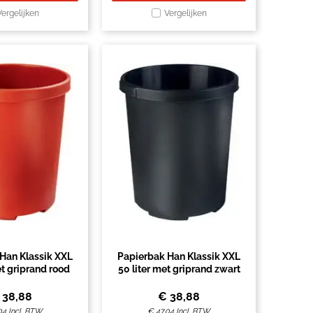
Vergelijken
Vergelijken
Han Klassik XXL
Papierbak Han Klassik XXL
et griprand rood
50 liter met griprand zwart
€
38,88
€
38,88
04
Incl. BTW
€
47,04
Incl. BTW