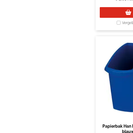
Vergel
Papierbak Han 
blau