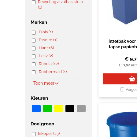
Recycling afvalbak klein
(1)
Merken
Djois (1)
Esselte (1)
Inzetbak voor
tapse papier
Han (16)
Leitz (2)
€
9,
Rhodia (12)
€
11,80
Inc
Rubbermaid (1)
Toon meer
Vergel
Kleuren
Doelgroep
Inkoper (23)