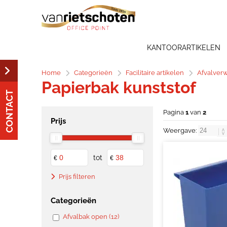
KANTOORARTIKELEN
Home
Categorieën
Facilitaire artikelen
Afvalver
Papierbak kunststof
CONTACT
Pagina
1
van
2
Prijs
Weergave:
tot
€
€
Prijs filteren
Categorieën
Afvalbak open (12)