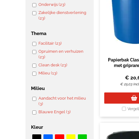
Onderwijs (23)
Zakelijke dienstverlening
(23)
Thema
Facilitair (23)
Opruimen en verhuizen
(23)
Papierbak Class
Clean desk (23)
met gripran
Milieu (13)
€
20,
€
25,03
Inc
Milieu
Aandacht voor het milieu
(3)
Vergel
Blauwe Engel (3)
Kleur