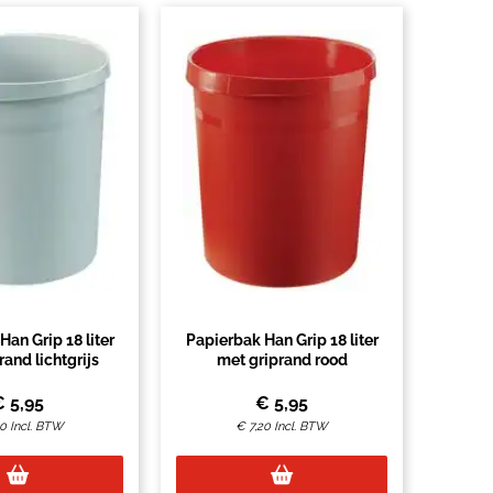
an Grip 18 liter
Papierbak Han Grip 18 liter
rand lichtgrijs
met griprand rood
€
5,95
€
5,95
20
Incl. BTW
€
7,20
Incl. BTW