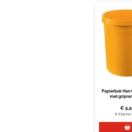
Papierbak Han G
met gripra
€
5,
€
6,69
Incl