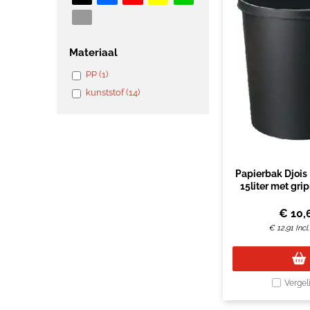
Materiaal
PP (1)
kunststof (14)
Papierbak Djois
15liter met gri
€
10,
€
12,91
Inc
Vergel