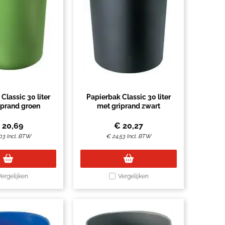
Classic 30 liter
Papierbak Classic 30 liter
iprand groen
met griprand zwart
€
20,69
€
20,27
03
Incl. BTW
€
24,53
Incl. BTW
Vergelijken
Vergelijken