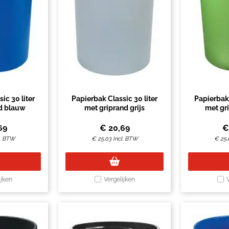
ic 30 liter
Papierbak Classic 30 liter
Papierbak 
d blauw
met griprand grijs
met gr
69
€
20,69
l. BTW
€
25,03
Incl. BTW
€
25,
ijken
Vergelijken