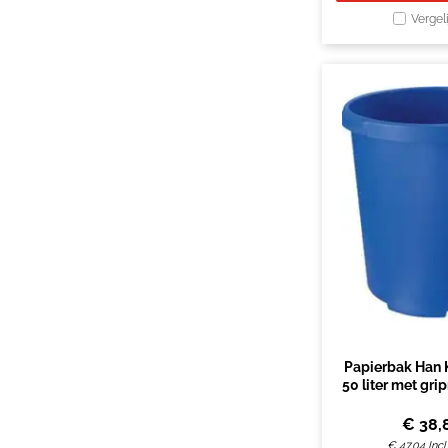
Vergel
Papierbak Han 
50 liter met gr
€
38,
€
47,04
Inc