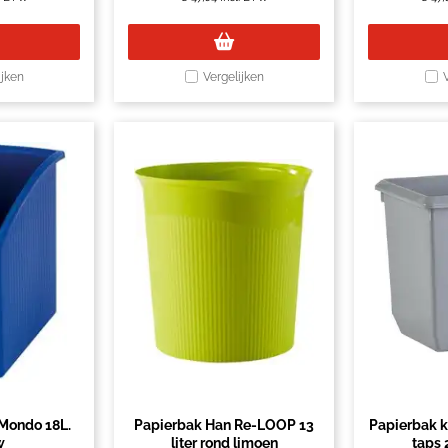
ijken
Vergelijken
Mondo 18L.
Papierbak Han Re-LOOP 13
Papierbak k
w
liter rond limoen
taps 2