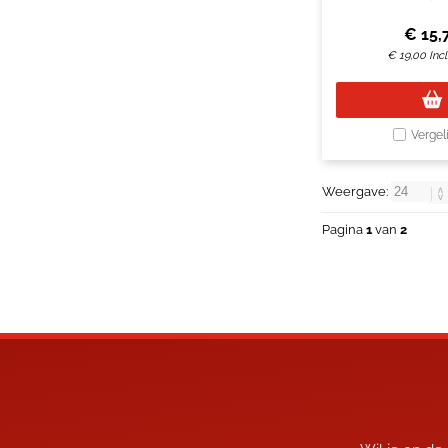
€
15,
€
19,00
Inc
Vergel
Weergave:
Pagina
1
van
2