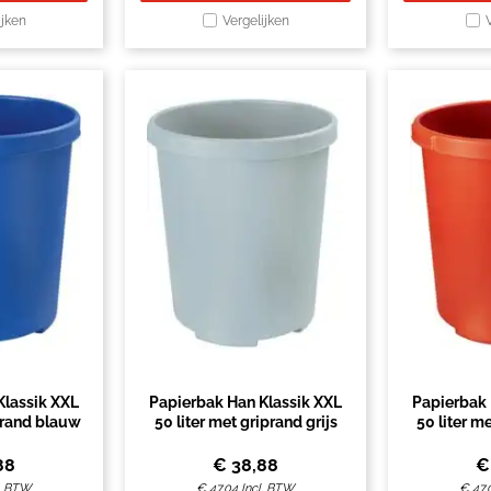
ijken
Vergelijken
Klassik XXL
Papierbak Han Klassik XXL
Papierbak 
iprand blauw
50 liter met griprand grijs
50 liter m
88
€
38,88
l. BTW
€
47,04
Incl. BTW
€
47,