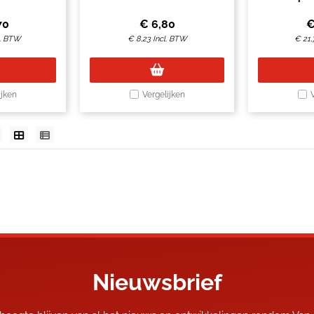
70
€
6,80
l. BTW
€
8,23
Incl. BTW
€
21,
ijken
Vergelijken
Nieuwsbrief