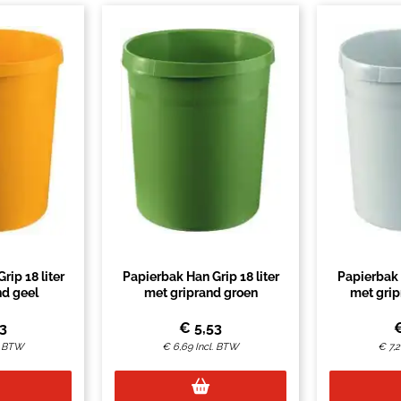
rip 18 liter
Papierbak Han Grip 18 liter
Papierbak H
nd geel
met griprand groen
met grip
53
€
5,53
. BTW
€
6,69
Incl. BTW
€
7,