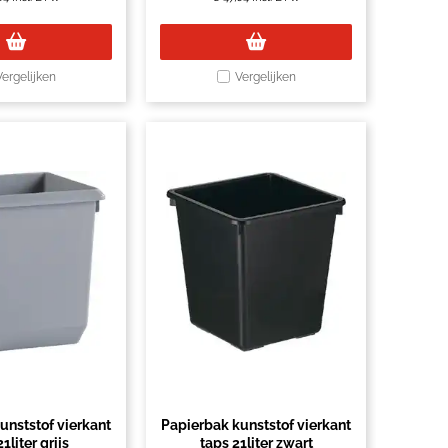
Vergelijken
Vergelijken
unststof vierkant
Papierbak kunststof vierkant
1liter grijs
taps 21liter zwart