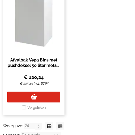
Afvalbak Vepa Bins met
pushdeksel 50 liter metaal
wit
€
120,24
€
145,49
Incl. BTW
Vergelijken
Weergave: