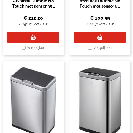
Afvalbak Durable No
Afvalbak Durable No
Touch met sensor 35L
Touch met sensor 6L
€
212,20
€
100,59
€
256,76
Incl. BTW
€
121,71
Incl. BTW
Vergelijken
Vergelijken