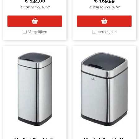
€
134,00
€
169,59
€
162,14
Incl. BTW
€
205,20
Incl. BTW
Vergelijken
Vergelijken