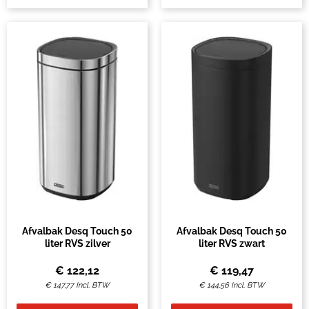
Afvalbak Desq Touch 50
Afvalbak Desq Touch 50
liter RVS zilver
liter RVS zwart
€
122,12
€
119,47
€
147,77
Incl. BTW
€
144,56
Incl. BTW