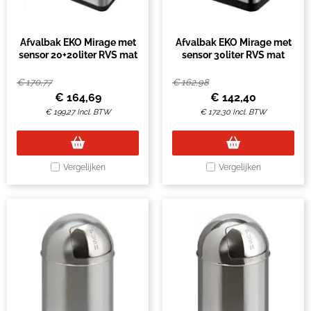
Afvalbak EKO Mirage met
Afvalbak EKO Mirage met
sensor 20+20liter RVS mat
sensor 30liter RVS mat
€
170,77
€
162,98
€
164,69
€
142,40
€
199,27
Incl. BTW
€
172,30
Incl. BTW
Vergelijken
Vergelijken