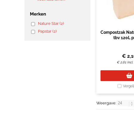
Merken
Nature Star (2)
Papstar (2)
Compostzak Natu
tbv 120L 
€
2,
€
2,61
Incl
Vergel
Weergave: