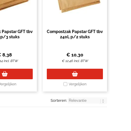
 Papstar GFT tbv
Compostzak Papstar GFT tbv
 p/3 stuks
240L p/2 stuks
€
8,38
€
10,30
14
Incl. BTW
€
12,46
Incl. BTW
Vergelijken
Vergelijken
Sorteren: