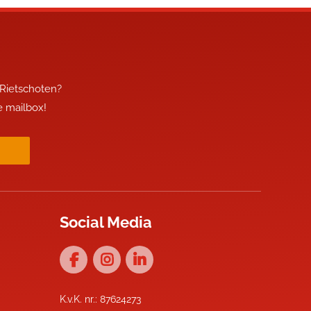
 Rietschoten?
je mailbox!
Social Media
K.v.K. nr.: 87624273