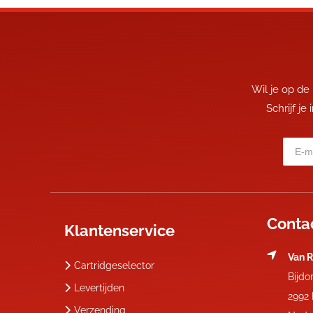
Wil je op de
Schrijf je
Conta
Klantenservice
Van R
Cartridgeselector
Bijdo
Levertijden
2992
Verzending