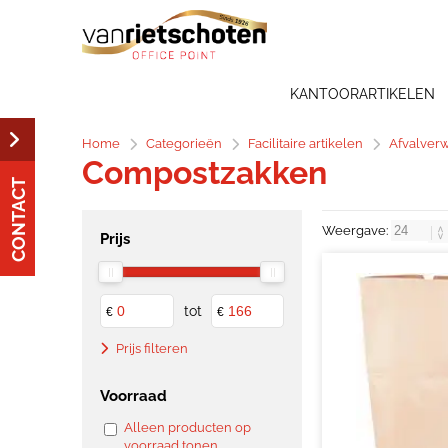
KANTOORARTIKELEN
Home
Categorieën
Facilitaire artikelen
Afvalver
Compostzakken
CONTACT
Weergave:
Prijs
tot
€
€
Prijs filteren
Voorraad
Alleen producten op
voorraad tonen