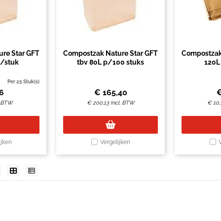
re Star GFT
Compostzak Nature Star GFT
Compostzak
p/stuk
tbv 80L p/100 stuks
120L
Per 25 Stuk(s)
16
€
165,40
. BTW
€
200,13
Incl. BTW
€
10,
ijken
Vergelijken