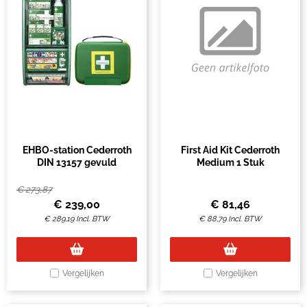
EHBO-station Cederroth
First Aid Kit Cederroth
DIN 13157 gevuld
Medium 1 Stuk
€
273,87
€
239,00
€
81,46
€
289,19
Incl. BTW
€
88,79
Incl. BTW
Vergelijken
Vergelijken