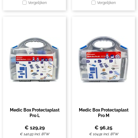
Vergelijken
Vergelijken
Medic Box Protectaplast
Medic Box Protectaplast
Pro L
Pro M
€
129,29
€
96,25
€
140,93
Incl. BTW
€
104,91
Incl. BTW