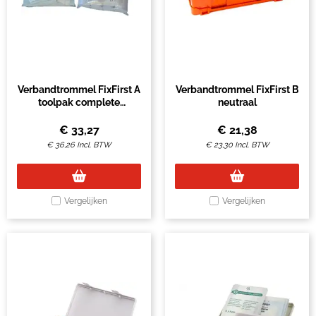
Verbandtrommel FixFirst A
Verbandtrommel FixFirst B
toolpak complete
neutraal
navulling
€
33,27
€
21,38
€
36,26
Incl. BTW
€
23,30
Incl. BTW
Vergelijken
Vergelijken