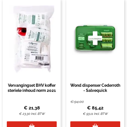
Vervangingset BHV koffer
Wond dispenser Cederroth
steriele inhoud norm 2021
- Salvequick
€
94,00
€
21,38
€
85,42
€
23,30
Incl. BTW
€
93,11
Incl. BTW