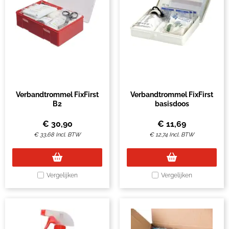
Verbandtrommel FixFirst
Verbandtrommel FixFirst
B2
basisdoos
€
30,90
€
11,69
€
33,68
Incl. BTW
€
12,74
Incl. BTW
Vergelijken
Vergelijken