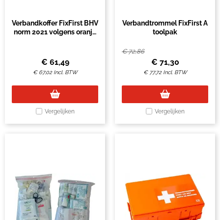
Verbandkoffer FixFirst BHV
Verbandtrommel FixFirst A
norm 2021 volgens oranje
toolpak
kruis
€
72,86
€
61,49
€
71,30
€
67,02
Incl. BTW
€
77,72
Incl. BTW
Vergelijken
Vergelijken