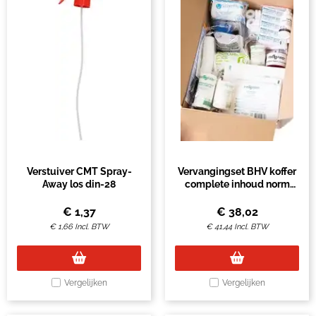
Verstuiver CMT Spray-
Vervangingset BHV koffer
Away los din-28
complete inhoud norm
2021
€
1,37
€
38,02
€
1,66
Incl. BTW
€
41,44
Incl. BTW
Vergelijken
Vergelijken