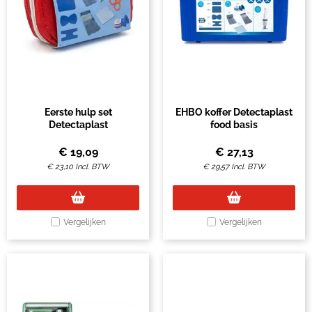
Eerste hulp set
EHBO koffer Detectaplast
Detectaplast
food basis
€
19,09
€
27,13
€
23,10
Incl. BTW
€
29,57
Incl. BTW
Vergelijken
Vergelijken