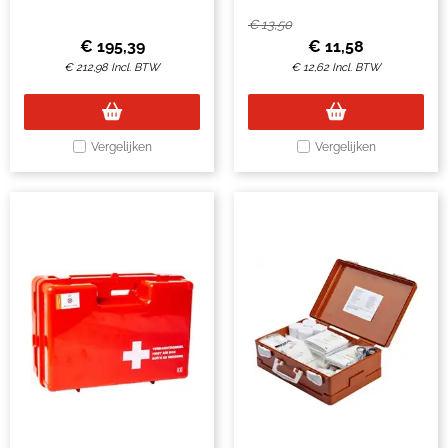
€
13,50
€
195,39
€
11,58
€
212,98
Incl. BTW
€
12,62
Incl. BTW
Vergelijken
Vergelijken