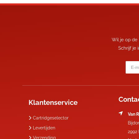
Wil je op de
Schrijf je
Conta
Klantenservice
Van R
Cartridgeselector
Bijdo
Levertijden
2992
Verzending