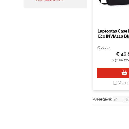
Laptoptas Case 
Eco INVIA116 Bl
(15.6") Z
€
71,20
€
46,
€
56,68
Inc
Vergel
Weergave: