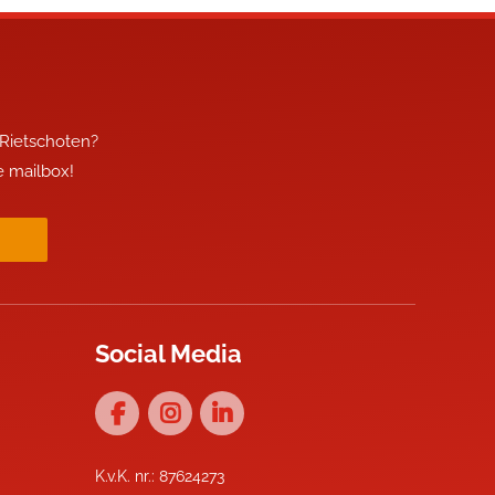
 Rietschoten?
je mailbox!
Social Media
K.v.K. nr.: 87624273