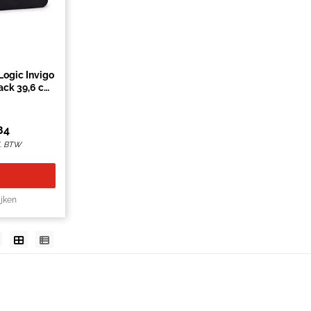
Logic Invigo
ack 39,6 cm
wart
84
l. BTW
ijken