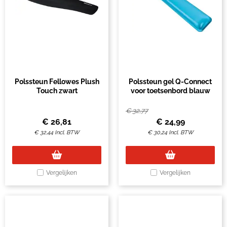
Polssteun Fellowes Plush
Polssteun gel Q-Connect
Touch zwart
voor toetsenbord blauw
€
32,77
€
26,81
€
24,99
€
32,44
Incl. BTW
€
30,24
Incl. BTW
Vergelijken
Vergelijken