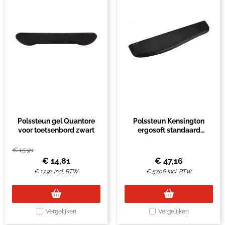
Polssteun gel Quantore
Polssteun Kensington
voor toetsenbord zwart
ergosoft standaard
toetsenbord zwart
€
15,91
€
14,81
€
47,16
€
17,92
Incl. BTW
€
57,06
Incl. BTW
Vergelijken
Vergelijken