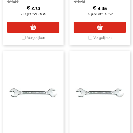
€
3,20
€
6,52
€
2,13
€
4,35
€
2,58
Incl. BTW
€
5,26
Incl. BTW
Vergelijken
Vergelijken