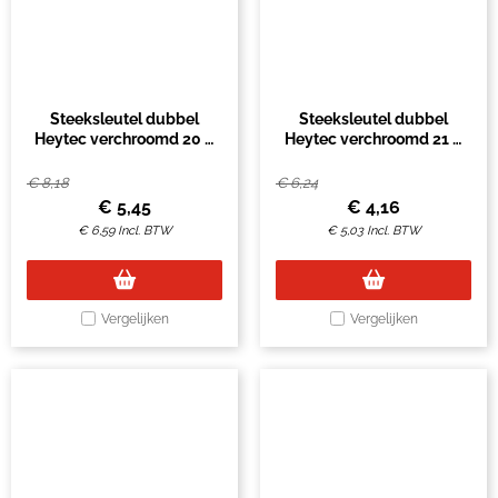
Steeksleutel dubbel
Steeksleutel dubbel
Heytec verchroomd 20 &
Heytec verchroomd 21 &
22mm
23mm
€
8,18
€
6,24
€
5,45
€
4,16
€
6,59
Incl. BTW
€
5,03
Incl. BTW
Vergelijken
Vergelijken