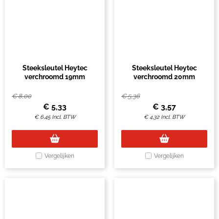
Steeksleutel Heytec
Steeksleutel Heytec
verchroomd 19mm
verchroomd 20mm
€
8,00
€
5,36
€
5,33
€
3,57
€
6,45
Incl. BTW
€
4,32
Incl. BTW
Vergelijken
Vergelijken