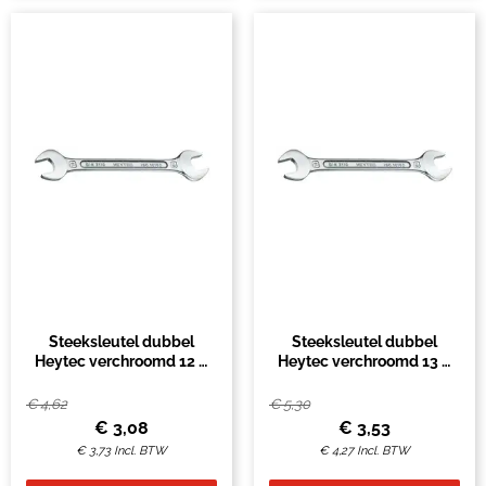
Steeksleutel dubbel
Steeksleutel dubbel
Heytec verchroomd 12 &
Heytec verchroomd 13 &
13mm
15mm
€
4,62
€
5,30
€
3,08
€
3,53
€
3,73
Incl. BTW
€
4,27
Incl. BTW