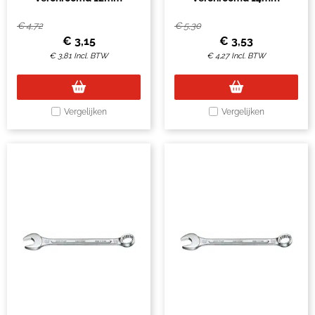
€
4,72
€
5,30
€
3,15
€
3,53
€
3,81
Incl. BTW
€
4,27
Incl. BTW
Vergelijken
Vergelijken