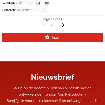
Weergave:
Sorteren:
Pagina
1
van
2
1
2
Filter
Nieuwsbrief
Wil je op de hoogte blijven van al het nieuws en
ontwikkelingen rondom Van Rietschoten?
Schrijf je in voor onze nieuwsbrief en ontvang het laatste