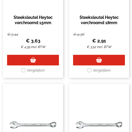
Steeksleutel Heytec
Steeksleutel Heytec
verchroomd 15mm
verchroomd 18mm
€
5,44
€
4,36
€
3,63
€
2,91
€
4,39
Incl. BTW
€
3,52
Incl. BTW
Vergelijken
Vergelijken