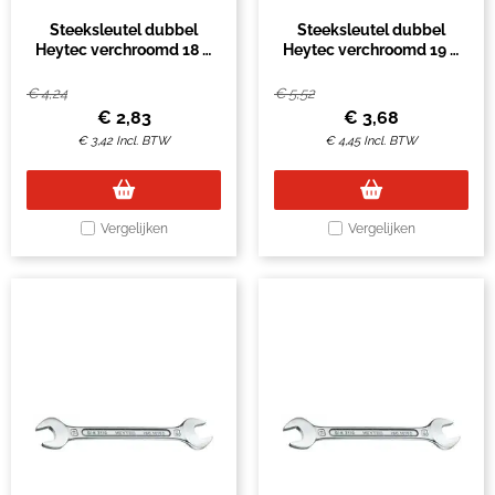
Steeksleutel dubbel
Steeksleutel dubbel
Heytec verchroomd 18 &
Heytec verchroomd 19 &
19mm
22mm
€
4,24
€
5,52
€
2,83
€
3,68
€
3,42
Incl. BTW
€
4,45
Incl. BTW
Vergelijken
Vergelijken