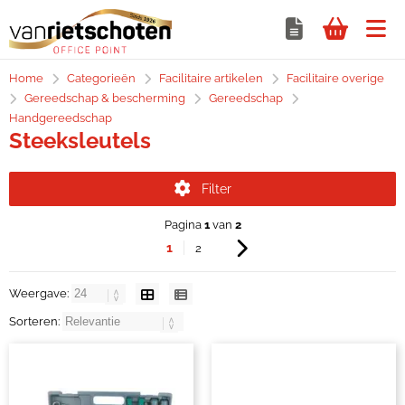
Home
Categorieën
Facilitaire artikelen
Facilitaire overige
Gereedschap & bescherming
Gereedschap
Handgereedschap
Steeksleutels
Filter
Pagina
1
van
2
1
2
Weergave:
Sorteren: