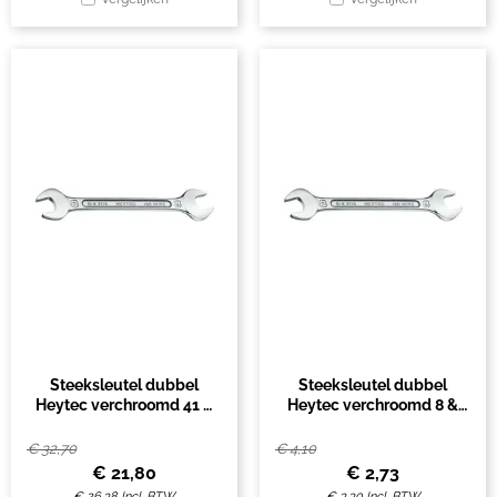
Steeksleutel dubbel
Steeksleutel dubbel
Heytec verchroomd 41 &
Heytec verchroomd 8 &
46mm
9mm
€
32,70
€
4,10
€
21,80
€
2,73
€
26,38
Incl. BTW
€
3,30
Incl. BTW