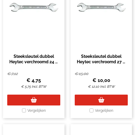
Steeksleutel dubbel
Steeksleutel dubbel
Heytec verchroomd 24 &
Heytec verchroomd 27 &
27mm
30mm
€
7,12
€
15,00
€
4,75
€
10,00
€
5,75
Incl. BTW
€
12,10
Incl. BTW
Vergelijken
Vergelijken