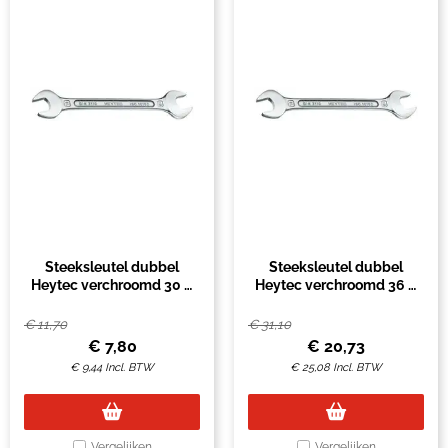
Steeksleutel dubbel
Steeksleutel dubbel
Heytec verchroomd 30 &
Heytec verchroomd 36 &
32mm
41mm
€
11,70
€
31,10
€
7,80
€
20,73
€
9,44
Incl. BTW
€
25,08
Incl. BTW
Vergelijken
Vergelijken