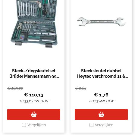
Steek-/ringsleutelset
Steeksleutel dubbel
Brüder Mannesmann 99-
Heytec verchroomd 11 &
delig in koffer
13mm
€
165,20
€
2,64
€
110,13
€
1,76
€
133,26
Incl. BTW
€
2,13
Incl. BTW
Vergelijken
Vergelijken