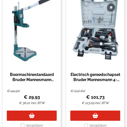
Boormachinestandaard
Electrisch gereedschapset
Bruder Mannesmann
Bruder Mannesmann 4-
420mm groen
delig in koffer
€
44,90
€
152,60
€
29,93
€
101,73
€
36,22
Incl. BTW
€
123,09
Incl. BTW
Vergelijken
Vergelijken