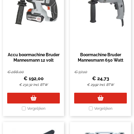
Accu boormachine Bruder
Boormachine Bruder
Mannesmann 12 volt
Mannesmann 650 Watt
€
288,00
€
37,10
€
192,00
€
24,73
€
232,32
Incl. BTW
€
29,92
Incl. BTW
Vergelijken
Vergelijken