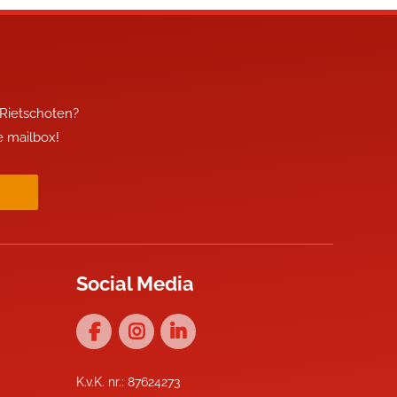
 Rietschoten?
je mailbox!
Social Media
K.v.K. nr.: 87624273