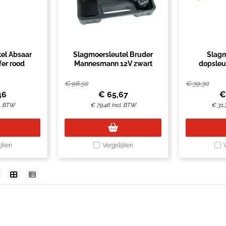
el Absaar
Slagmoersleutel Bruder
Slagm
fer rood
Mannesmann 12V zwart
dopsleu
Mannesman
€
98,50
€
39,30
46
€
65,67
l. BTW
€
79,46
Incl. BTW
€
31,
ijken
Vergelijken