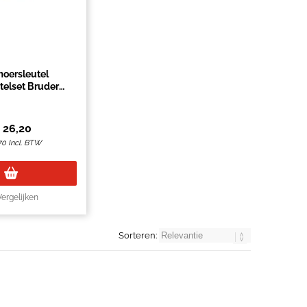
oersleutel
telset Bruder
n set à 5 stuks
€
26,20
70
Incl. BTW
Vergelijken
Sorteren: