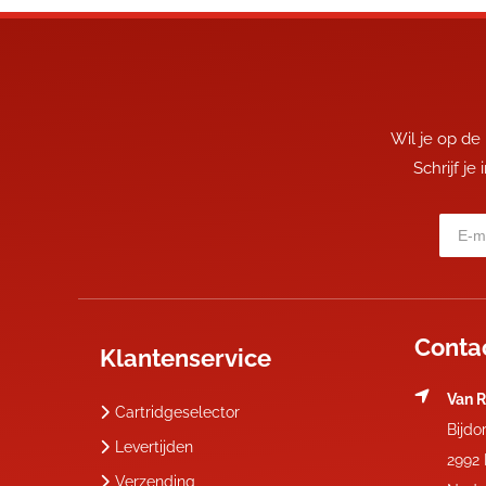
Wil je op de
Schrijf je
Conta
Klantenservice
Van R
Cartridgeselector
Bijdo
Levertijden
2992
Verzending