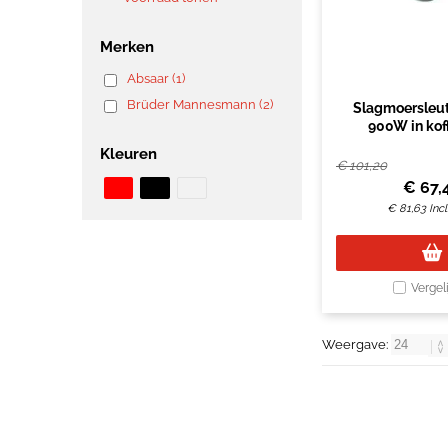
Merken
Absaar (1)
Brüder Mannesmann (2)
Slagmoersleut
900W in kof
Kleuren
€
101,20
€
67,
€
81,63
Inc
Vergel
Weergave: