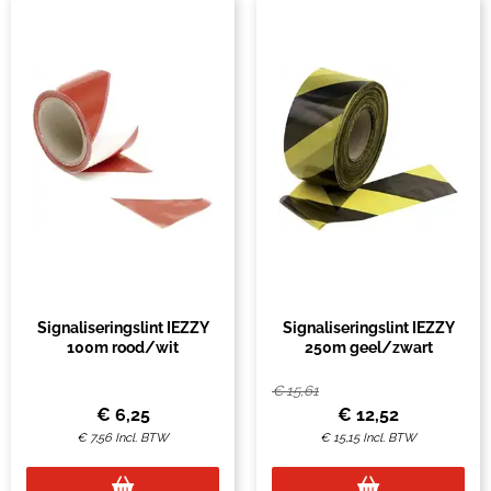
Signaliseringslint IEZZY
Signaliseringslint IEZZY
100m rood/wit
250m geel/zwart
€
15,61
€
6,25
€
12,52
€
7,56
Incl. BTW
€
15,15
Incl. BTW