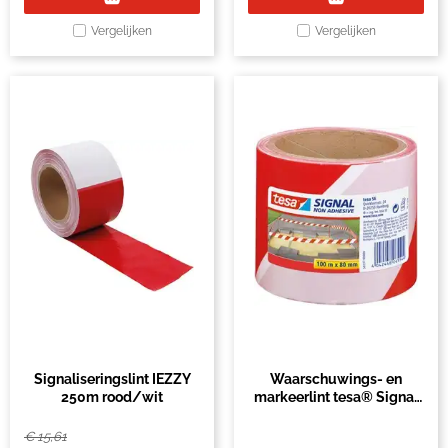
Vergelijken
Vergelijken
Signaliseringslint IEZZY
Waarschuwings- en
250m rood/wit
markeerlint tesa® Signal
100mx80mm rood-wit
€
15,61