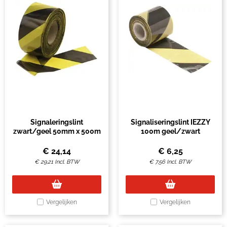
Signaleringslint
Signaliseringslint IEZZY
zwart/geel 50mm x 500m
100m geel/zwart
€
24,14
€
6,25
€
29,21
Incl. BTW
€
7,56
Incl. BTW
Vergelijken
Vergelijken