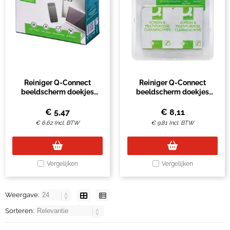
Reiniger Q-Connect
Reiniger Q-Connect
beeldscherm doekjes
beeldscherm doekjes
nat/droog 20stuks
nat/droog 40stuks
€
5,47
€
8,11
€
6,62
Incl. BTW
€
9,81
Incl. BTW
Vergelijken
Vergelijken
Weergave:
Sorteren: