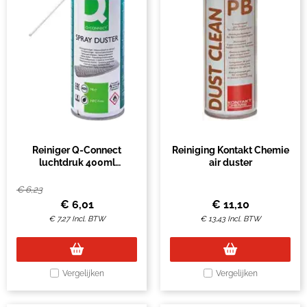
Reiniger Q-Connect
Reiniging Kontakt Chemie
luchtdruk 400ml
air duster
vlambaar
€
6,23
€
6,01
€
11,10
€
7,27
Incl. BTW
€
13,43
Incl. BTW
Vergelijken
Vergelijken