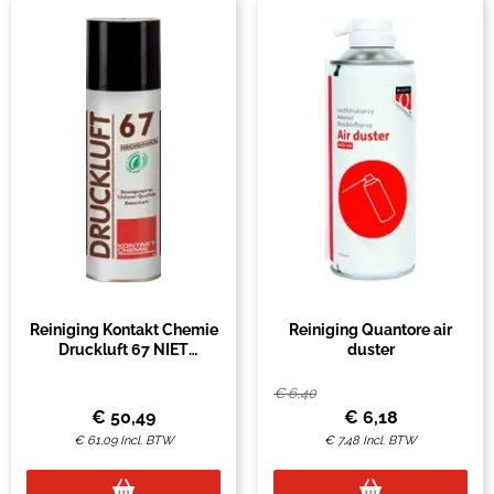
Reiniging Kontakt Chemie
Reiniging Quantore air
Druckluft 67 NIET
duster
brandbaar air duster
340ml
€
6,40
€
50,49
€
6,18
€
61,09
Incl. BTW
€
7,48
Incl. BTW