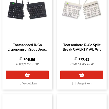
Toetsenbord R-Go
Toetsenbord R-Go Split
Ergonomisch Split Break
Break QWERTY WL Wit
QWERTY
€
105,55
€
117,43
€
127,72
Incl. BTW
€
142,09
Incl. BTW
Vergelijken
Vergelijken