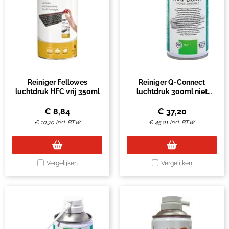
Reiniger Fellowes
Reiniger Q-Connect
luchtdruk HFC vrij 350ml
luchtdruk 300ml niet
vlambaar
€
8,84
€
37,20
€
10,70
Incl. BTW
€
45,01
Incl. BTW
Vergelijken
Vergelijken