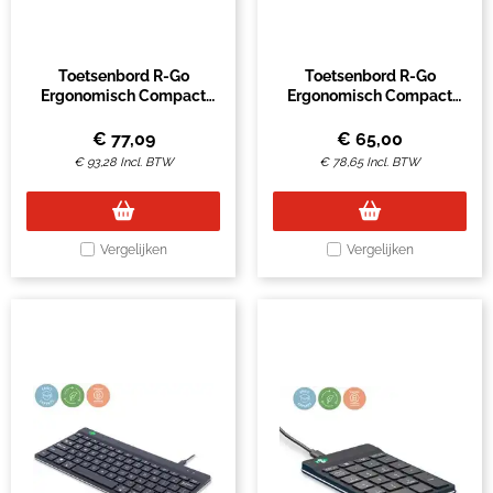
Toetsenbord R-Go
Toetsenbord R-Go
Ergonomisch Compact
Ergonomisch Compact
Break draadloos QWERTY
Break QWERTY zwart
wit
€
77,09
€
65,00
€
93,28
Incl. BTW
€
78,65
Incl. BTW
Vergelijken
Vergelijken