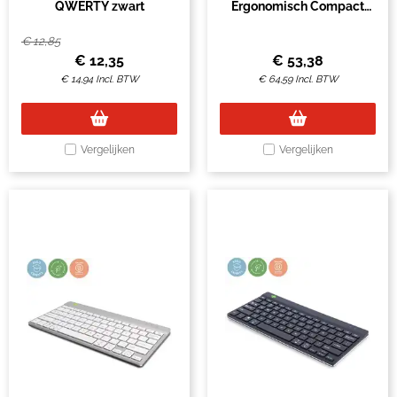
QWERTY zwart
Ergonomisch Compact
Break bedraad QWERTY
wit
€
12,85
€
12,35
€
53,38
€
14,94
Incl. BTW
€
64,59
Incl. BTW
Vergelijken
Vergelijken