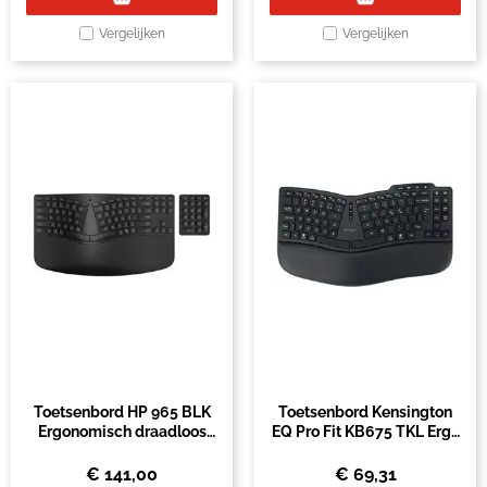
Vergelijken
Vergelijken
Toetsenbord HP 965 BLK
Toetsenbord Kensington
Ergonomisch draadloos
EQ Pro Fit KB675 TKL Ergo
QWERTY
draadloos QWERTY
€
141,00
€
69,31