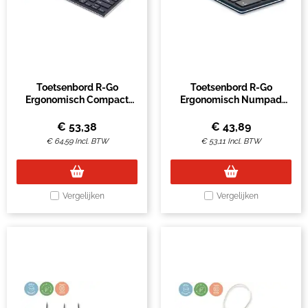
Toetsenbord R-Go
Toetsenbord R-Go
Ergonomisch Compact
Ergonomisch Numpad
Break QWERTY zwart
Break Draad
€
53,38
€
43,89
€
64,59
Incl. BTW
€
53,11
Incl. BTW
Vergelijken
Vergelijken