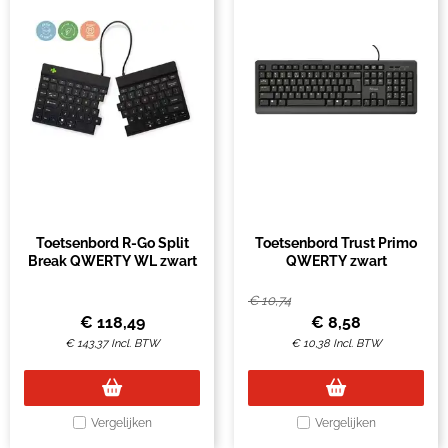
Toetsenbord R-Go Split
Toetsenbord Trust Primo
Break QWERTY WL zwart
QWERTY zwart
€
10,74
€
118,49
€
8,58
€
143,37
Incl. BTW
€
10,38
Incl. BTW
Vergelijken
Vergelijken