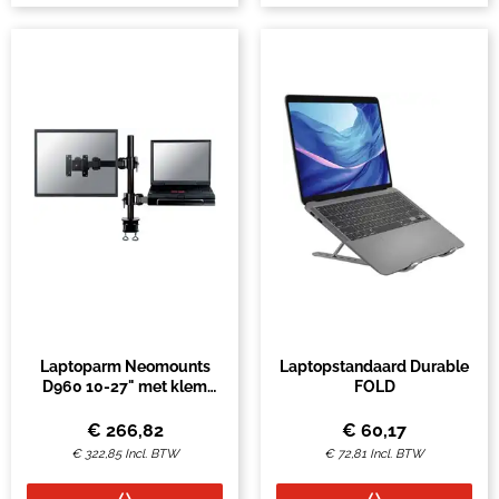
Laptoparm Neomounts
Laptopstandaard Durable
D960 10-27" met klem
FOLD
zwart
€
266,82
€
60,17
€
322,85
Incl. BTW
€
72,81
Incl. BTW