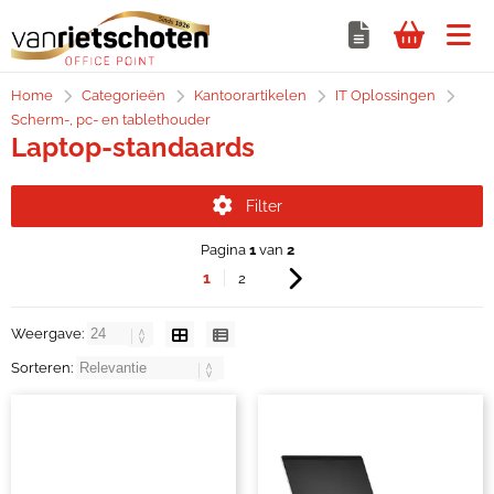
Home
Categorieën
Kantoorartikelen
IT Oplossingen
Scherm-, pc- en tablethouder
Laptop-standaards
Filter
Pagina
1
van
2
1
2
Weergave:
Sorteren: