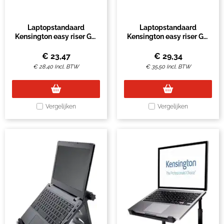
Laptopstandaard
Laptopstandaard
Kensington easy riser GO
Kensington easy riser GO
14 inch
17 inch
€
23,47
€
29,34
€
28,40
Incl. BTW
€
35,50
Incl. BTW
Vergelijken
Vergelijken