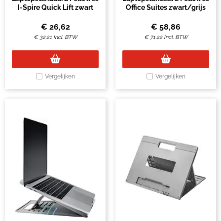
I-Spire Quick Lift zwart
Office Suites zwart/grijs
€
26,62
€
58,86
€
32,21
Incl. BTW
€
71,22
Incl. BTW
Vergelijken
Vergelijken