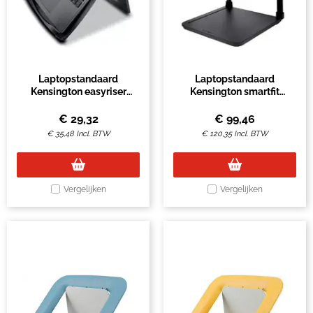
Laptopstandaard
Laptopstandaard
Kensington easyriser
Kensington smartfit
cooling zwart
verhoger zwart
€
29,32
€
99,46
€
35,48
Incl. BTW
€
120,35
Incl. BTW
Vergelijken
Vergelijken