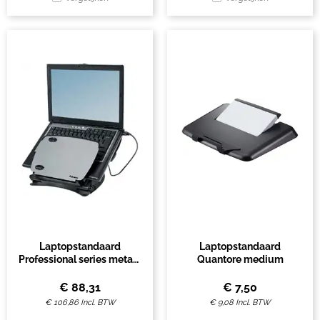
Laptopstandaard
Laptopstandaard
Professional series metaal
Quantore medium
+ USB
€
88,31
€
7,50
€
106,86
Incl. BTW
€
9,08
Incl. BTW