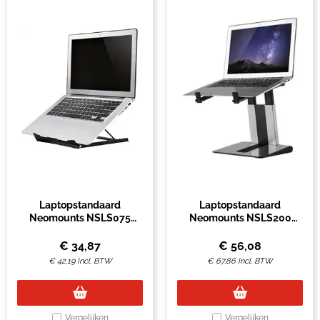
Laptopstandaard
Laptopstandaard
Neomounts NSLS075
Neomounts NSLS200
zwart
opvouwbaar zwart zilver
€
34,87
€
56,08
€
42,19
Incl. BTW
€
67,86
Incl. BTW
Vergelijken
Vergelijken