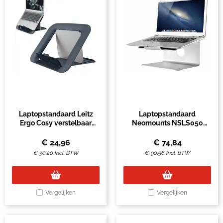
Laptopstandaard Leitz
Laptopstandaard
Ergo Cosy verstelbaar
Neomounts NSLS050
recyled grijs
zilver
€
24,96
€
74,84
€
30,20
Incl. BTW
€
90,56
Incl. BTW
Vergelijken
Vergelijken