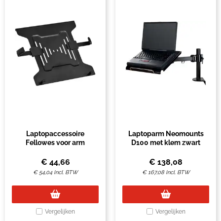
Laptopaccessoire
Laptoparm Neomounts
Fellowes voor arm
D100 met klem zwart
€
44,66
€
138,08
€
54,04
Incl. BTW
€
167,08
Incl. BTW
Vergelijken
Vergelijken