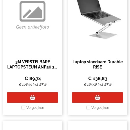
3M VERSTELBARE
Laptop standaard Durable
LAPTOPSTEUN ANP56 3M
RISE
VERSTELBARE
LAPTOPSTEUN ANP56
€
89,74
€
136,83
€
108,59
Incl. BTW
€
165,56
Incl. BTW
Vergelijken
Vergelijken