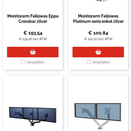
Monitorarm Fellowes Eppa
Monitorarm Fellowes
Crossbar zilver
Platinum serie enkel zilver
€
193,54
€
100,84
€
234,18
Incl. BTW
€
122,02
Incl. BTW
Vergelijken
Vergelijken