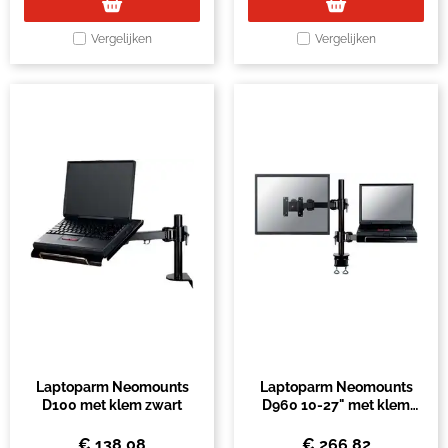
Vergelijken
Vergelijken
Laptoparm Neomounts
Laptoparm Neomounts
D100 met klem zwart
D960 10-27" met klem
zwart
€
138,08
€
266,82