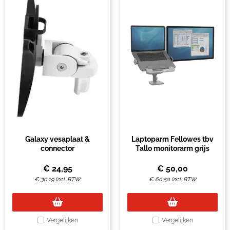
Galaxy vesaplaat &
Laptoparm Fellowes tbv
connector
Tallo monitorarm grijs
€
24,95
€
50,00
€
30,19
Incl. BTW
€
60,50
Incl. BTW
Vergelijken
Vergelijken