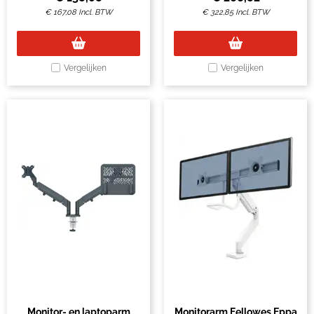
€
167,08
Incl. BTW
€
322,85
Incl. BTW
Vergelijken
Vergelijken
Monitor- en laptoparm
Monitorarm Fellowes Eppa