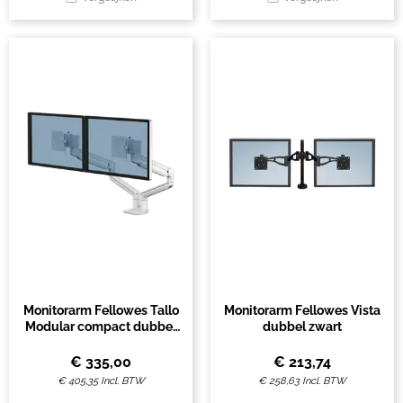
Monitorarm Fellowes Tallo
Monitorarm Fellowes Vista
Modular compact dubbel
dubbel zwart
wit
€
335,00
€
213,74
€
405,35
Incl. BTW
€
258,63
Incl. BTW