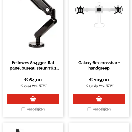
Fellowes 8043301 flat
Galaxy flex crossbar +
panel bureau steun 76,2
handgreep
cm (30") Vrijstaand Zwart
€
64,00
€
109,00
€
77,44
Incl. BTW
€
131,89
Incl. BTW
Vergelijken
Vergelijken