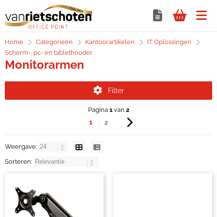
Home
Categorieën
Kantoorartikelen
IT Oplossingen
Scherm-, pc- en tablethouder
Monitorarmen
Filter
Pagina
1
van
2
1
2
Weergave:
Sorteren: