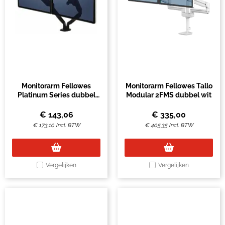
Monitorarm Fellowes
Monitorarm Fellowes Tallo
Platinum Series dubbel
Modular 2FMS dubbel wit
horizontaal zwart
€
143,06
€
335,00
€
173,10
Incl. BTW
€
405,35
Incl. BTW
Vergelijken
Vergelijken