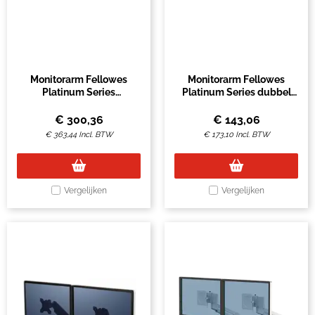
Monitorarm Fellowes
Monitorarm Fellowes
Platinum Series
Platinum Series dubbel
driedubbel horizontaal
horizontaal grijs
€
300,36
€
143,06
€
363,44
Incl. BTW
€
173,10
Incl. BTW
Vergelijken
Vergelijken