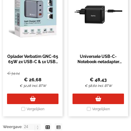
Oplader Verbatim GNC-65
Universele USB-C-
65W 2x USB-C & 1x USB-
Notebook-netadapter
A 3.0 zwart
Hama
€
34,14
€
26,68
€
48,43
€
32,28
Incl. BTW
€
58,60
Incl. BTW
Vergelijken
Vergelijken
Weergave: