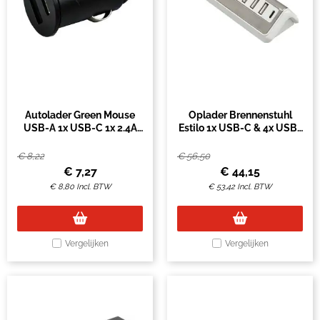
Autolader Green Mouse
Oplader Brennenstuhl
USB-A 1x USB-C 1x 2.4A
Estilo 1x USB-C & 4x USB-
zwart
A wit
€
8,22
€
56,50
€
7,27
€
44,15
€
8,80
Incl. BTW
€
53,42
Incl. BTW
Vergelijken
Vergelijken