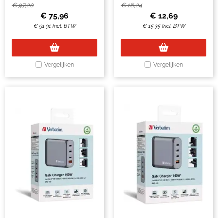
€
97,20
€
16,24
€
75,96
€
12,69
€
91,91
Incl. BTW
€
15,35
Incl. BTW
Vergelijken
Vergelijken