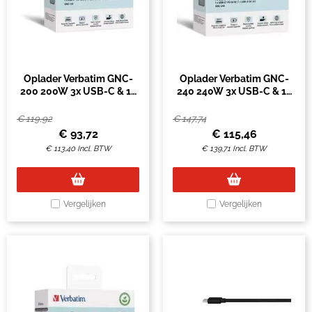
Oplader Verbatim GNC-
Oplader Verbatim GNC-
200 200W 3x USB-C & 1x
240 240W 3x USB-C & 1x
USB-A 3.0 zwart
USB-A 3.0 zwart
€
119,92
€
147,74
€
93,72
€
115,46
€
113,40
Incl. BTW
€
139,71
Incl. BTW
Vergelijken
Vergelijken