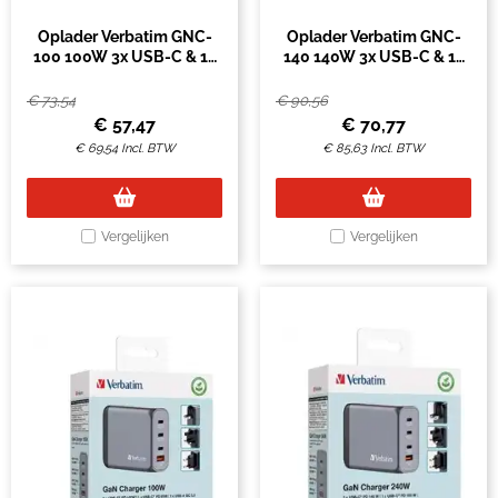
Oplader Verbatim GNC-
Oplader Verbatim GNC-
100 100W 3x USB-C & 1x
140 140W 3x USB-C & 1x
USB-A 3.0 zwart
USB-A 3.0 zwart
€
73,54
€
90,56
€
57,47
€
70,77
€
69,54
Incl. BTW
€
85,63
Incl. BTW
Vergelijken
Vergelijken