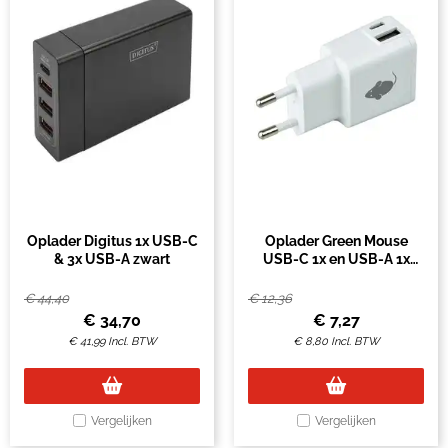
Oplader Digitus 1x USB-C
Oplader Green Mouse
& 3x USB-A zwart
USB-C 1x en USB-A 1x
2.4A wit
€
44,40
€
12,36
€
34,70
€
7,27
€
41,99
Incl. BTW
€
8,80
Incl. BTW
Vergelijken
Vergelijken