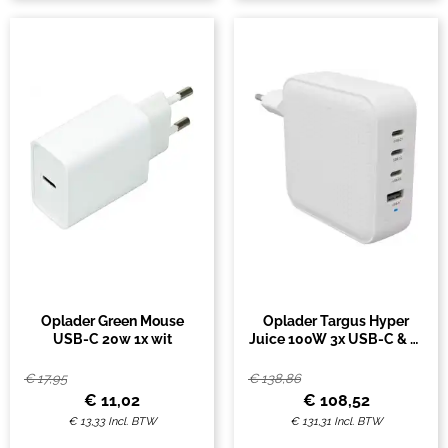
Oplader Green Mouse
Oplader Targus Hyper
USB-C 20w 1x wit
Juice 100W 3x USB-C & 1x
USB-A 3.0 wit
€
17,95
€
138,86
€
11,02
€
108,52
€
13,33
Incl. BTW
€
131,31
Incl. BTW