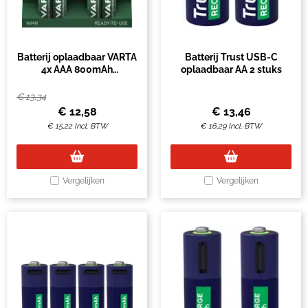
Batterij oplaadbaar VARTA
Batterij Trust USB-C
4x AAA 800mAh
oplaadbaar AA 2 stuks
ready2use
€
13,34
€
12,58
€
13,46
€
15,22
Incl. BTW
€
16,29
Incl. BTW
Vergelijken
Vergelijken