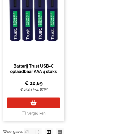
Batterij Trust USB-C
oplaadbaar AAA 4 stuks
€
20,69
€
25,03
Incl. BTW
Vergelijken
Weergave: