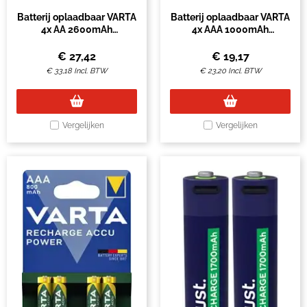
Batterij oplaadbaar VARTA
Batterij oplaadbaar VARTA
4x AA 2600mAh
4x AAA 1000mAh
ready2use
ready2use
€
27,42
€
19,17
€
33,18
Incl. BTW
€
23,20
Incl. BTW
Vergelijken
Vergelijken