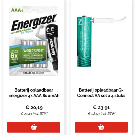
Batterij oplaadbaar
Batterij oplaadbaar Q-
Energizer 4x AAA 800mAh
Connect AA set à 4 stuks
€
20,19
€
23,91
€
24,43
Incl. BTW
€
28,93
Incl. BTW