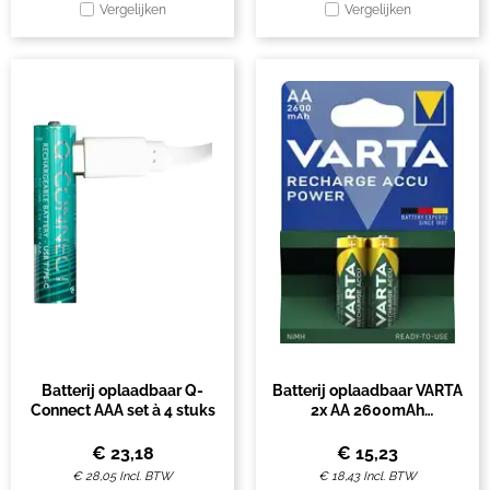
Vergelijken
Vergelijken
Batterij oplaadbaar Q-
Batterij oplaadbaar VARTA
Connect AAA set à 4 stuks
2x AA 2600mAh
ready2use
€
23,18
€
15,23
€
28,05
Incl. BTW
€
18,43
Incl. BTW