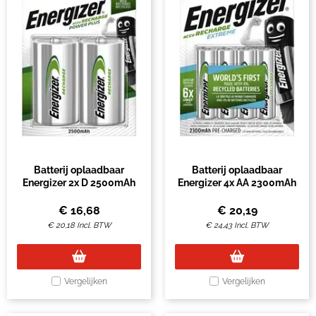
Batterij oplaadbaar
Batterij oplaadbaar
Energizer 2x D 2500mAh
Energizer 4x AA 2300mAh
€
16,68
€
20,19
€
20,18
Incl. BTW
€
24,43
Incl. BTW
Vergelijken
Vergelijken