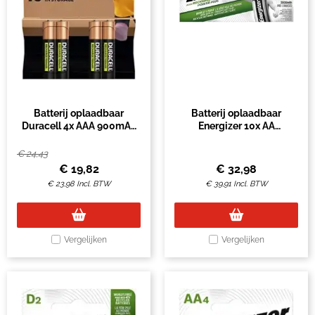
Batterij oplaadbaar
Batterij oplaadbaar
Duracell 4x AAA 900mAh
Energizer 10x AA
Ultra
2000mAh
€
24,43
€
19,82
€
32,98
€
23,98
Incl. BTW
€
39,91
Incl. BTW
Vergelijken
Vergelijken