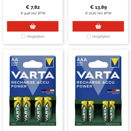
ready2use
€
7,82
€
13,89
€
9,46
Incl. BTW
€
16,81
Incl. BTW
Vergelijken
Vergelijken