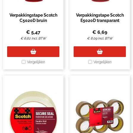
Verpakkingstape Scotch
Verpakkingstape Scotch
C5020D bruin
E5020D transparant
€
5,47
€
6,69
€
6,62
Incl. BTW
€
8,09
Incl. BTW
Vergelijken
Vergelijken