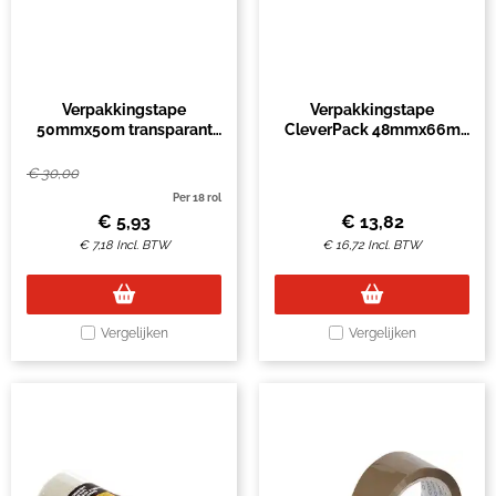
Verpakkingstape
Verpakkingstape
50mmx50m transparant
CleverPack 48mmx66m
lengte versterkt PE
bruin PP seal à 6 rollen
€
30,00
Per 18 rol
€
5,93
€
13,82
€
7,18
Incl. BTW
€
16,72
Incl. BTW
Vergelijken
Vergelijken