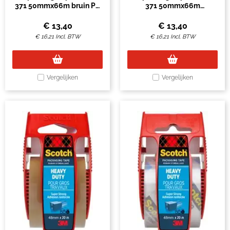
371 50mmx66m bruin PP
371 50mmx66m
6 rollen
transparant PP 6 rollen
€
13,40
€
13,40
€
16,21
Incl. BTW
€
16,21
Incl. BTW
Vergelijken
Vergelijken