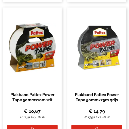
Plakband Pattex Power
Plakband Pattex Power
Tape 50mmx10m wit
Tape 50mmx25m grijs
€
10,67
€
14,79
€
12,91
Incl. BTW
€
17,90
Incl. BTW