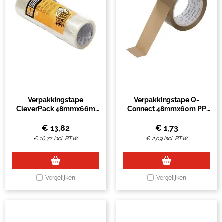
Verpakkingstape
Verpakkingstape Q-
CleverPack 48mmx66m
Connect 48mmx60m PP
transparant PP pak à 6
bruin per stuk
rollen
€
13,82
€
1,73
€
16,72
Incl. BTW
€
2,09
Incl. BTW
Vergelijken
Vergelijken