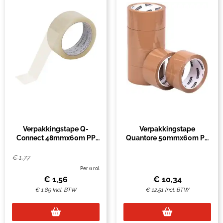
Verpakkingstape Q-
Verpakkingstape
Connect 48mmx60m PP
Quantore 50mmx60m PP
transparant per stuk
bruin (pak à 6 rol)
€
1,77
Per 6 rol
€
1,56
€
10,34
€
1,89
Incl. BTW
€
12,51
Incl. BTW