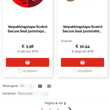
Verpakkingstape Scotch
Verpakkingstape Scotch
Secure Seal 50mmx50m
Secure Seal 50mmx66m
transparant
bruin 6 rollen
€
31,02
€
3,98
€
30,54
€
4,82
Incl. BTW
€
36,95
Incl. BTW
Vergelijken
Vergelijken
Weergave:
Sorteren:
Pagina
1
van
3
1
2
3