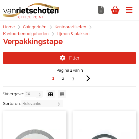
Home
Categorieën
Kantoorartikelen
Kantoorbenodigdheden
Lijmen & plakken
Verpakkingstape
Filter
Pagina
1
van
3
1
2
3
Weergave:
Sorteren: