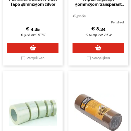
Tape 48mmx50m zilver
50mmx50m transparant
kruislings versterkt PE
€
32,60
Per 18 rol
€
4,35
€
8,34
€
5,26
Incl. BTW
€
10,09
Incl. BTW
Vergelijken
Vergelijken