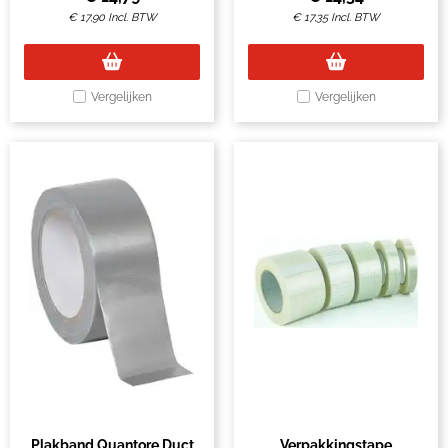
€
17,90
Incl. BTW
€
17,35
Incl. BTW
Vergelijken
Vergelijken
Plakband Quantore Duct
Verpakkingstape