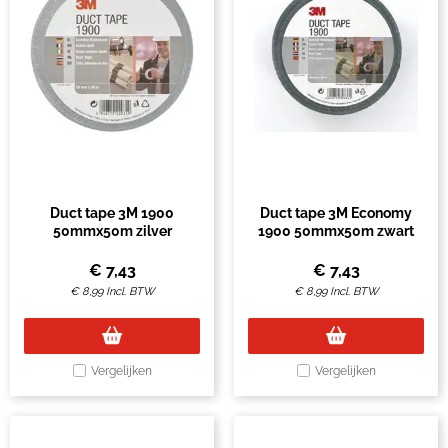
Duct tape 3M 1900
Duct tape 3M Economy
50mmx50m zilver
1900 50mmx50m zwart
€
7,43
€
7,43
€
8,99
Incl. BTW
€
8,99
Incl. BTW
Vergelijken
Vergelijken