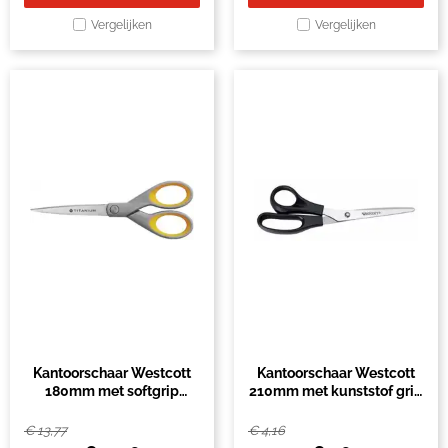
Vergelijken
Vergelijken
Kantoorschaar Westcott
Kantoorschaar Westcott
180mm met softgrip
210mm met kunststof grip
titanium
linkshandig rvs
€
13,77
€
4,16