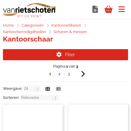
Home
Categorieën
Kantoorartikelen
Kantoorbenodigdheden
Scharen & messen
Kantoorschaar
Filter
Pagina
1
van
3
1
2
3
Weergave:
Sorteren: