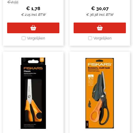
€
2,55
€
1,78
€
30,07
€
2,15
Incl. BTW
€
36,38
Incl. BTW
Vergelijken
Vergelijken