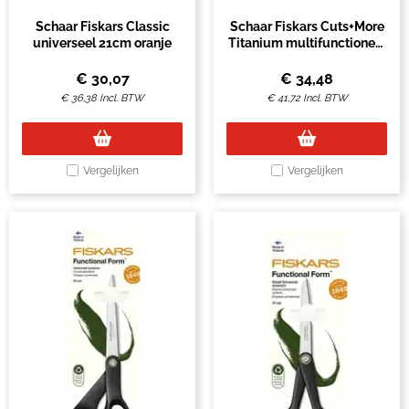
Schaar Fiskars Classic
Schaar Fiskars Cuts+More
universeel 21cm oranje
Titanium multifunctioneel
zwart
€
30,07
€
34,48
€
36,38
Incl. BTW
€
41,72
Incl. BTW
Vergelijken
Vergelijken