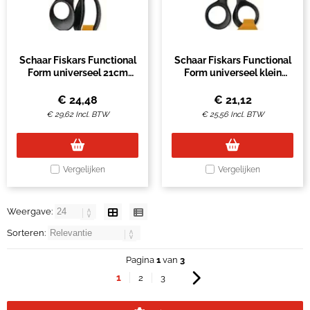
Schaar Fiskars Functional
Schaar Fiskars Functional
Form universeel 21cm
Form universeel klein
zwart
17cm zwart
€
24,48
€
21,12
€
29,62
Incl. BTW
€
25,56
Incl. BTW
Vergelijken
Vergelijken
Weergave:
Sorteren:
Pagina
1
van
3
1
2
3