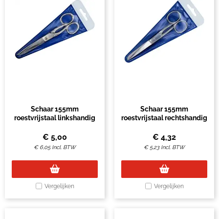
Schaar 155mm
Schaar 155mm
roestvrijstaal linkshandig
roestvrijstaal rechtshandig
€
5,00
€
4,32
€
6,05
Incl. BTW
€
5,23
Incl. BTW
Vergelijken
Vergelijken