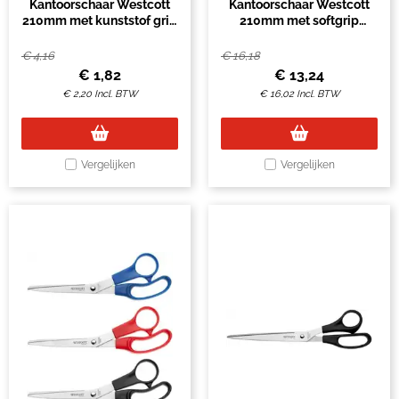
Kantoorschaar Westcott
Kantoorschaar Westcott
210mm met kunststof grip
210mm met softgrip
rvs
titanium
€
4,16
€
16,18
€
1,82
€
13,24
€
2,20
Incl. BTW
€
16,02
Incl. BTW
Vergelijken
Vergelijken