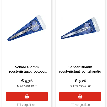
Schaar 180mm
Schaar 180mm
roestvrijstaal grootoog
roestvrijstaal rechtshandig
rechtshandig
€
5,76
€
5,26
€
6,97
Incl. BTW
€
6,36
Incl. BTW
Vergelijken
Vergelijken