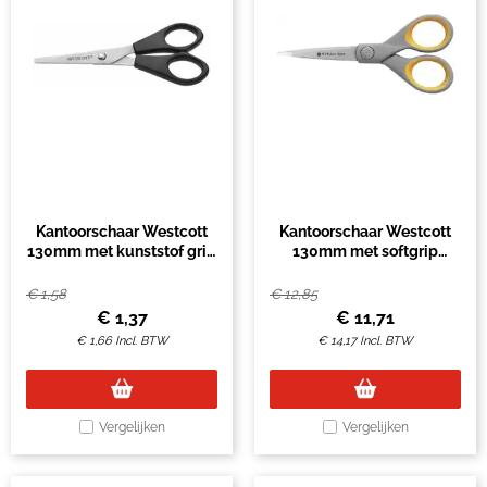
Kantoorschaar Westcott
Kantoorschaar Westcott
130mm met kunststof grip
130mm met softgrip
rvs
titanium
€
1,58
€
12,85
€
1,37
€
11,71
€
1,66
Incl. BTW
€
14,17
Incl. BTW
Vergelijken
Vergelijken