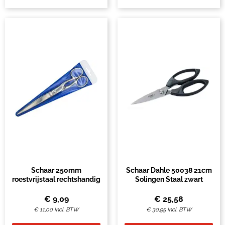
Schaar 250mm
Schaar Dahle 50038 21cm
roestvrijstaal rechtshandig
Solingen Staal zwart
€
9,09
€
25,58
€
11,00
Incl. BTW
€
30,95
Incl. BTW