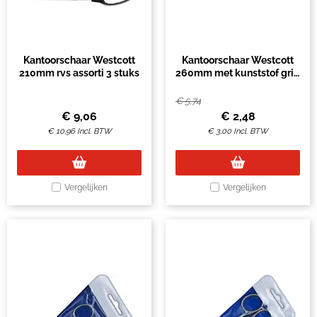
Kantoorschaar Westcott
Kantoorschaar Westcott
210mm rvs assorti 3 stuks
260mm met kunststof grip
rvs
€
5,74
€
9,06
€
2,48
€
10,96
Incl. BTW
€
3,00
Incl. BTW
Vergelijken
Vergelijken