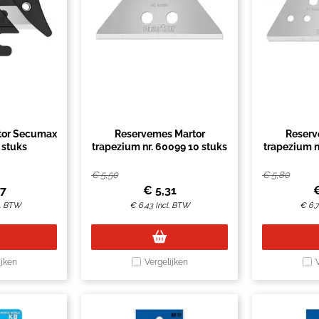
tor Secumax
Reservemes Martor
Reserv
 stuks
trapezium nr. 60099 10 stuks
trapezium n
€
5,50
€
5,80
97
€
5,31
l. BTW
€
6,43
Incl. BTW
€
6,
ijken
Vergelijken