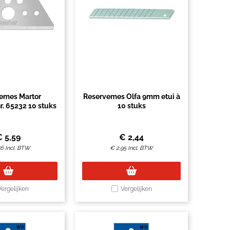
emes Martor
Reservemes Olfa 9mm etui à
r. 65232 10 stuks
10 stuks
€
5,59
€
2,44
76
Incl. BTW
€
2,95
Incl. BTW
Vergelijken
Vergelijken