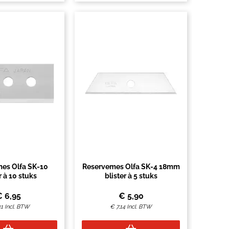
es Olfa SK-10
Reservemes Olfa SK-4 18mm
r à 10 stuks
blister à 5 stuks
€
6,95
€
5,90
41
Incl. BTW
€
7,14
Incl. BTW