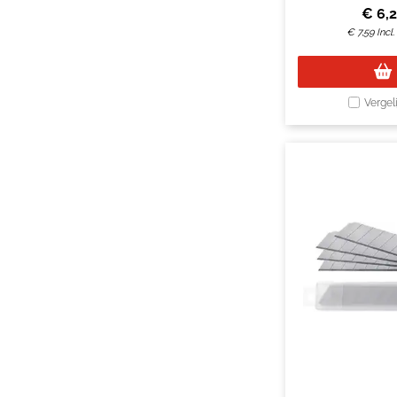
€
6,
€
7,59
Incl
Vergel