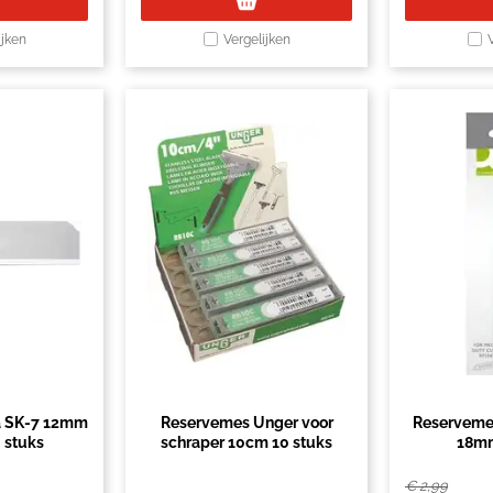
ijken
Vergelijken
a SK-7 12mm
Reservemes Unger voor
Reserveme
0 stuks
schraper 10cm 10 stuks
18mm
€
2,99