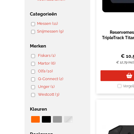
Categorieën
Messen (11)
Snijmessen (9)
Reservemes 
TripleTrack Tita
stuks or
Merken
Fiskars (1)
€
10,
€
12,79
Inc
Martor (6)
Olfa (10)
Q-Connect (2)
Vergel
Unger (1)
Westcott (3)
Kleuren