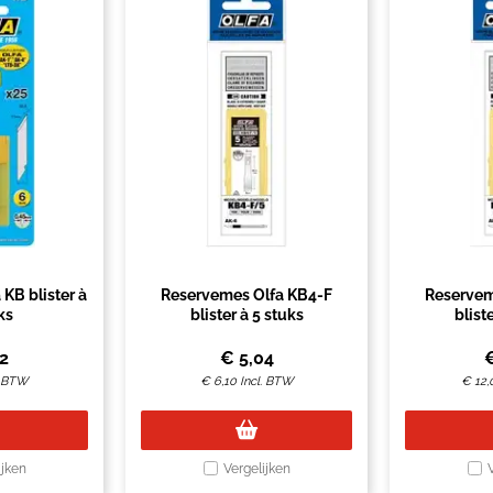
KB blister à
Reservemes Olfa KB4-F
Reservem
ks
blister à 5 stuks
blist
92
€
5,04
. BTW
€
6,10
Incl. BTW
€
12,
ijken
Vergelijken