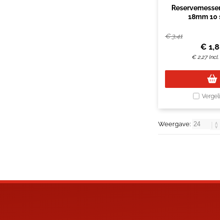
Reservemessen
18mm 10 
€
3,41
€
1,
€
2,27
Incl
Vergel
Weergave: