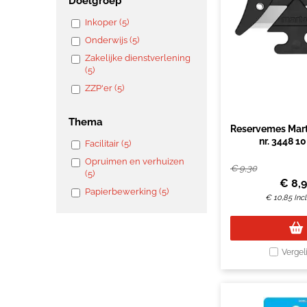
Doelgroep
Inkoper (5)
Onderwijs (5)
Zakelijke dienstverlening
(5)
ZZP'er (5)
Thema
Reservemes Mar
nr. 3448 10
Facilitair (5)
Opruimen en verhuizen
€
9,30
(5)
€
8,
Papierbewerking (5)
€
10,85
Inc
Vergel