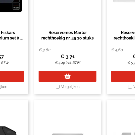
Fiskars
Reservemes Martor
Reserv
nium set à 2
rechthoekig nr. 45 10 stuks
rechthoekig
anje
€
3,80
€
4,60
57
€
3,71
l. BTW
€
4,49
Incl. BTW
€
5,
ijken
Vergelijken