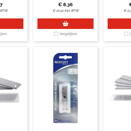
27
€
8,36
. BTW
€
10,12
Incl. BTW
€
2,
ijken
Vergelijken