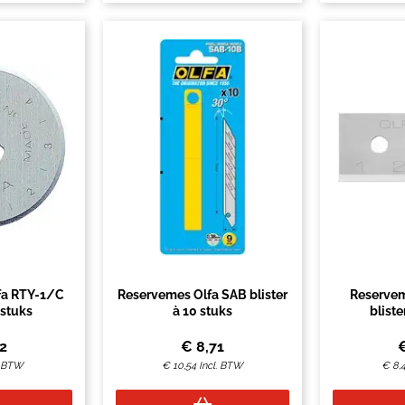
fa RTY-1/C
Reservemes Olfa SAB blister
Reservem
 stuks
à 10 stuks
bliste
62
€
8,71
. BTW
€
10,54
Incl. BTW
€
8,