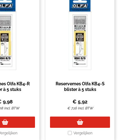
es Olfa KB4-R
Reservemes Olfa KB4-S
er à 5 stuks
blister à 5 stuks
€
9,98
€
5,92
08
Incl. BTW
€
7,16
Incl. BTW
Vergelijken
Vergelijken