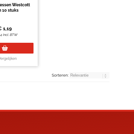
essen Westcott
 10 stuks
€
1,19
44
Incl. BTW
Vergelijken
Sorteren: