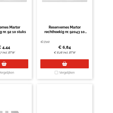
emes Martor
Reservemes Martor
 nr. 92 10 stuks
rechthoekig nr. 92043 10
stuks
€
7,10
€
4,44
€
6,84
37
Incl. BTW
€
8,28
Incl. BTW
Vergelijken
Vergelijken