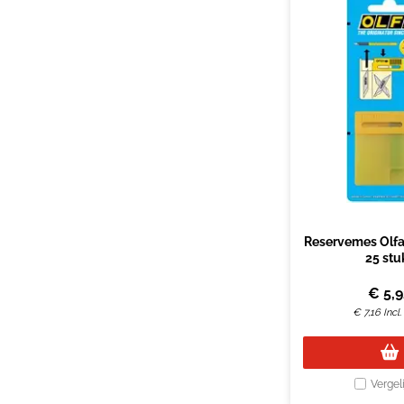
Reservemes Olfa 
25 stu
€
5,
€
7,16
Incl
Vergel