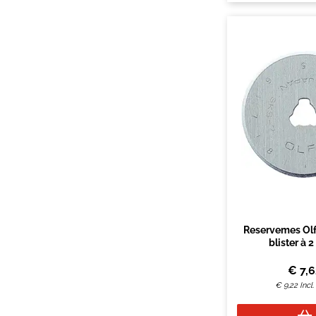
Reservemes Ol
blister à 2
€
7,
€
9,22
Incl