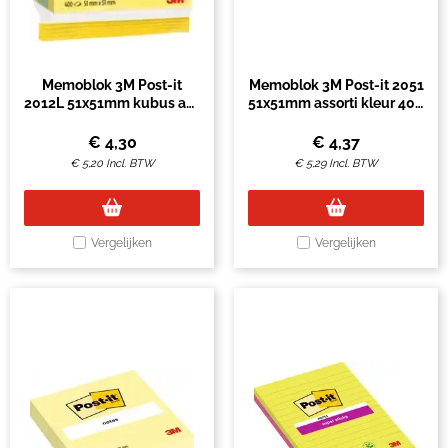
Memoblok 3M Post-it
Memoblok 3M Post-it 2051
2012L 51x51mm kubus ass
51x51mm assorti kleur 400
kleur 400 vel
vel
€
4,30
€
4,37
€
5,20
Incl. BTW
€
5,29
Incl. BTW
Vergelijken
Vergelijken