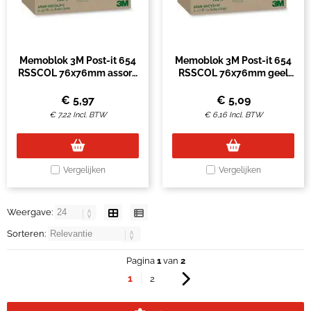
Memoblok 3M Post-it 654
Memoblok 3M Post-it 654
RSSCOL 76x76mm assorti
RSSCOL 76x76mm geel
kleur 3+1 gratis
3+1 gratis
€
5,97
€
5,09
€
7,22
Incl. BTW
€
6,16
Incl. BTW
Vergelijken
Vergelijken
Weergave:
Sorteren:
Pagina
1
van
2
1
2