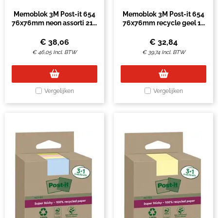
Memoblok 3M Post-it 654
Memoblok 3M Post-it 654
76x76mm neon assorti 21 +
76x76mm recycle geel 18
3 gratis
+ 6 gratis
€
38,06
€
32,84
€
46,05
Incl. BTW
€
39,74
Incl. BTW
Vergelijken
Vergelijken