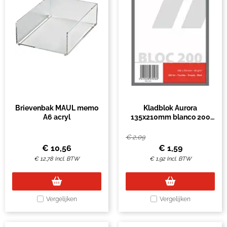
Brievenbak MAUL memo
Kladblok Aurora
A6 acryl
135x210mm blanco 200
vel 45gr
€
2,09
€
10,56
€
1,59
€
12,78
Incl. BTW
€
1,92
Incl. BTW
Vergelijken
Vergelijken