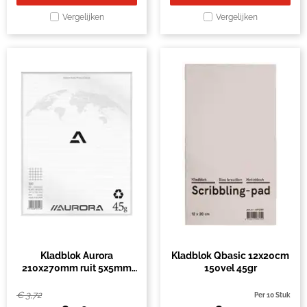
Vergelijken
Vergelijken
Kladblok Aurora
Kladblok Qbasic 12x20cm
210x270mm ruit 5x5mm
150vel 45gr
200 vel 45gr
€
3,72
Per 10 Stuk