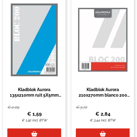
Kladblok Aurora
Kladblok Aurora
135x210mm ruit 5X5mm
210x270mm blanco 200
200 vel 45gr
vel 45gr
€
2,09
€
3,72
€
1,59
€
2,84
€
1,92
Incl. BTW
€
3,44
Incl. BTW