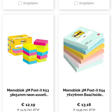
Vergelijken
Vergelijken
Memoblok 3M Post-it 653
Memoblok 3M Post-it 654
38x51mm neon assorti
76x76mm Beachside
kleur 12 stuks
Colour 6 stuks
€
12,19
€
13,18
€
14,75
Incl. BTW
€
15,95
Incl. BTW