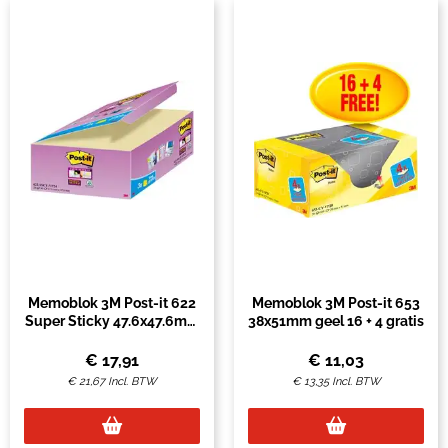
Memoblok 3M Post-it 622
Memoblok 3M Post-it 653
Super Sticky 47.6x47.6mm
38x51mm geel 16 + 4 gratis
geel 21 + 3 gratis
€
17,91
€
11,03
€
21,67
Incl. BTW
€
13,35
Incl. BTW