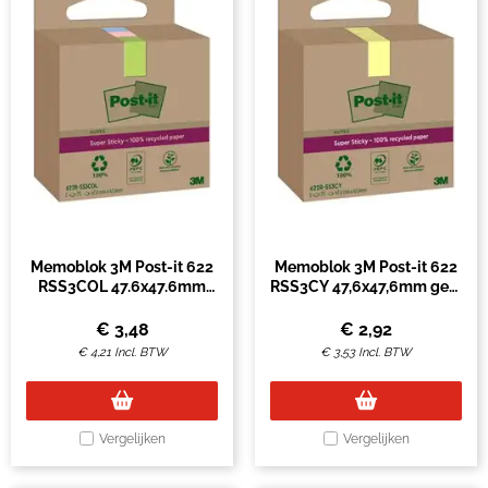
Memoblok 3M Post-it 622
Memoblok 3M Post-it 622
RSS3COL 47.6x47.6mm
RSS3CY 47,6x47,6mm geel
assorti kleur 3 stuks
3 stuks
€
3,48
€
2,92
€
4,21
Incl. BTW
€
3,53
Incl. BTW
Vergelijken
Vergelijken