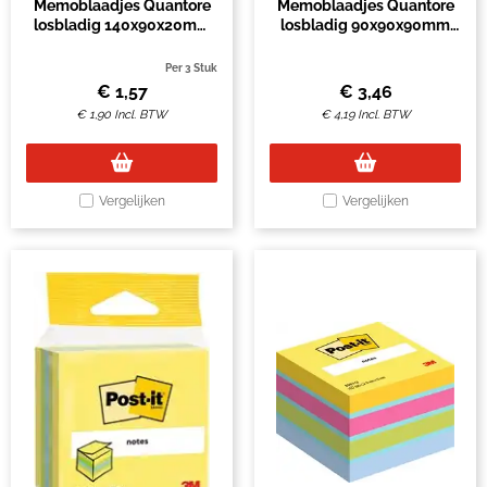
Memoblaadjes Quantore
Memoblaadjes Quantore
losbladig 140x90x20mm
losbladig 90x90x90mm
200 vel
900 vel
Per 3 Stuk
€
1,57
€
3,46
€
1,90
Incl. BTW
€
4,19
Incl. BTW
Vergelijken
Vergelijken