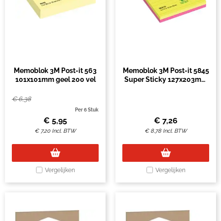
Memoblok 3M Post-it 563
Memoblok 3M Post-it 5845
101x101mm geel 200 vel
Super Sticky 127x203mm
lijn assorti kleur 90 vel
€
6,38
Per 6 Stuk
€
5,95
€
7,26
€
7,20
Incl. BTW
€
8,78
Incl. BTW
Vergelijken
Vergelijken