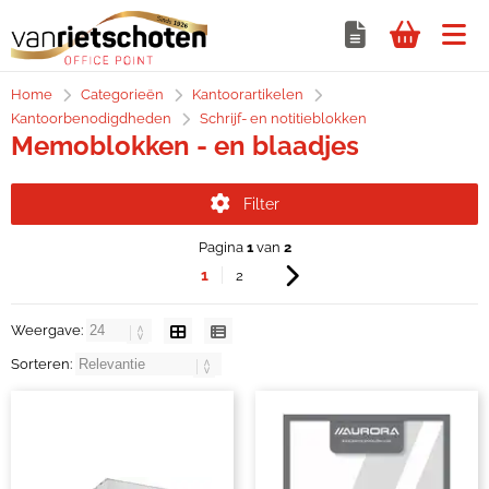
Home
Categorieën
Kantoorartikelen
Kantoorbenodigdheden
Schrijf- en notitieblokken
Memoblokken - en blaadjes
Filter
Pagina
1
van
2
1
2
Weergave:
Sorteren: