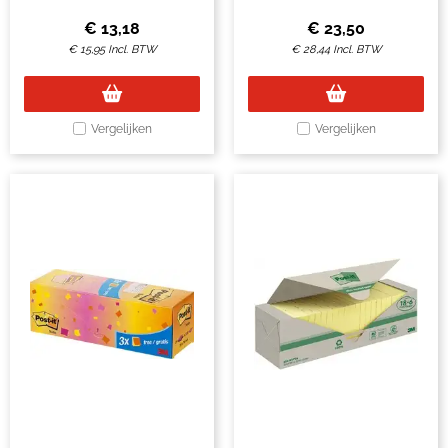
Colours 6 stuks
gratis
€
13,18
€
23,50
€
15,95
Incl. BTW
€
28,44
Incl. BTW
Vergelijken
Vergelijken