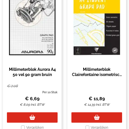
Millimeterblok Aurora A4
Millimeterblok
50 vel 90 gram bruin
Clairefontaine isometrisch
A4
€
7,08
Per 10 Stuk
€
6,69
€
11,89
€
8,09
Incl. BTW
€
14,39
Incl. BTW
Vergelijken
Vergelijken