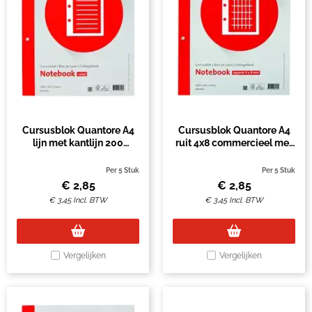
Cursusblok Quantore A4
Cursusblok Quantore A4
lijn met kantlijn 200
ruit 4x8 commercieel met
pagina's 80gr
kantlijn
Per 5 Stuk
Per 5 Stuk
€
2,85
€
2,85
€
3,45
Incl. BTW
€
3,45
Incl. BTW
Vergelijken
Vergelijken