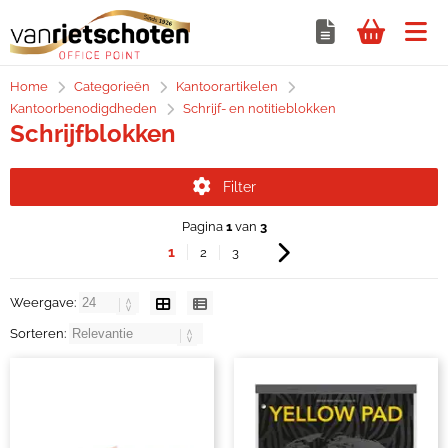
Home
Categorieën
Kantoorartikelen
Kantoorbenodigdheden
Schrijf- en notitieblokken
Schrijfblokken
Filter
Pagina
1
van
3
1
2
3
Weergave:
Sorteren: