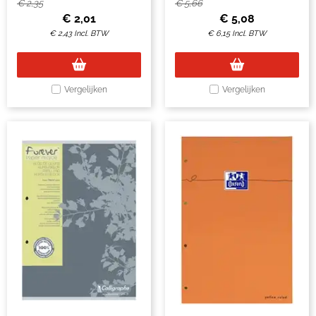
groen
€
2,35
€
5,66
€
2,01
€
5,08
€
2,43
Incl. BTW
€
6,15
Incl. BTW
Vergelijken
Vergelijken