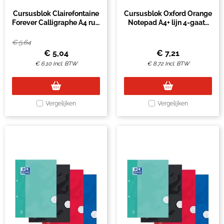
Cursusblok Clairefontaine
Cursusblok Oxford Orange
Forever Calligraphe A4 ruit
Notepad A4+ lijn 4-gaats
5x5mm 2-gaats 200
160 pagina's 80gr oranje
pagina's 70gr grijs
€
5,64
€
5,04
€
7,21
€
6,10
Incl. BTW
€
8,72
Incl. BTW
Vergelijken
Vergelijken