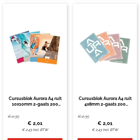
Cursusblok Aurora A4 ruit
Cursusblok Aurora A4 ruit
10x10mm 2-gaats 200
4x8mm 2-gaats 200
pagina's 70gr
pagina's 70gr
€
2,35
€
2,35
€
2,01
€
2,01
€
2,43
Incl. BTW
€
2,43
Incl. BTW