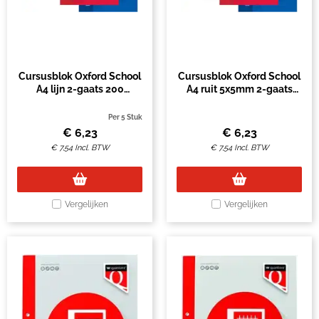
Cursusblok Oxford School
Cursusblok Oxford School
A4 lijn 2-gaats 200
A4 ruit 5x5mm 2-gaats
pagina's 80gr assorti
200 pagina's 80gr assorti
Per 5 Stuk
€
6,23
€
6,23
€
7,54
Incl. BTW
€
7,54
Incl. BTW
Vergelijken
Vergelijken