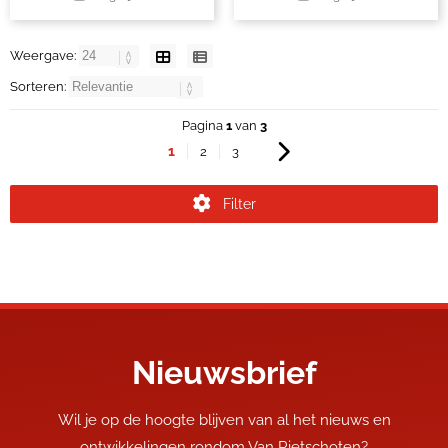
Weergave:
Sorteren:
Pagina
1
van
3
1
2
3
Filter
Nieuwsbrief
Wil je op de hoogte blijven van al het nieuws en
ontwikkelingen rondom Van Rietschoten?