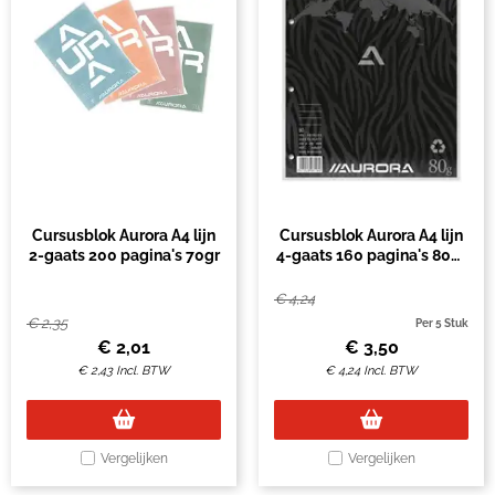
Cursusblok Aurora A4 lijn
Cursusblok Aurora A4 lijn
2-gaats 200 pagina's 70gr
4-gaats 160 pagina's 80gr
geel
€
4,24
€
2,35
Per 5 Stuk
€
2,01
€
3,50
€
2,43
Incl. BTW
€
4,24
Incl. BTW
Vergelijken
Vergelijken