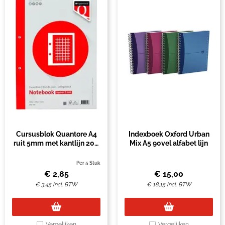
Cursusblok Quantore A4
Indexboek Oxford Urban
ruit 5mm met kantlijn 200
Mix A5 90vel alfabet lijn
pagina's 80gr
Per 5 Stuk
€
2,85
€
15,00
€
3,45
Incl. BTW
€
18,15
Incl. BTW
Vergelijken
Vergelijken