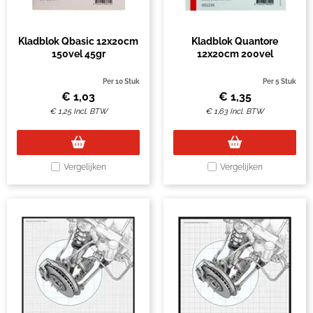
Kladblok Qbasic 12x20cm
Kladblok Quantore
150vel 45gr
12x20cm 200vel
Per 10 Stuk
Per 5 Stuk
€
1,03
€
1,35
€
1,25
Incl. BTW
€
1,63
Incl. BTW
Vergelijken
Vergelijken