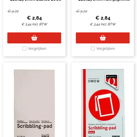
vel 45gr
200 vel 45gr
€
3,72
€
3,72
€
2,84
€
2,84
€
3,44
Incl. BTW
€
3,44
Incl. BTW
Vergelijken
Vergelijken