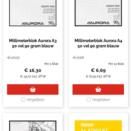
Millimeterblok Aurora A3
Millimeterblok Aurora A4
50 vel 90 gram blauw
50 vel 90 gram blauw
€
17,23
€
7,08
Per 5 Stuk
Per 10 Stuk
€
16,30
€
6,69
€
19,72
Incl. BTW
€
8,09
Incl. BTW
Vergelijken
Vergelijken