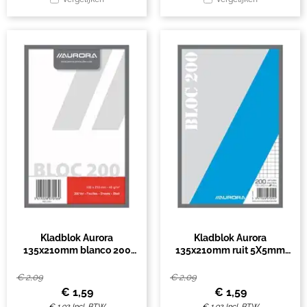
Kladblok Aurora
Kladblok Aurora
135x210mm blanco 200
135x210mm ruit 5X5mm
vel 45gr
200 vel 45gr
€
2,09
€
2,09
€
1,59
€
1,59
€
1,92
Incl. BTW
€
1,92
Incl. BTW