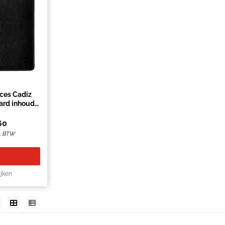
ces Cadiz
dard inhoud
art
60
l. BTW
ijken