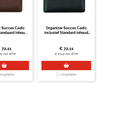
r Succes Cadiz
Organizer Succes Cadiz
Standaard inhoud
inclusief Standard inhoud
uitclip bruin
2027 sluitclip zwart
€
72,11
€
72,11
25
Incl. BTW
€
87,25
Incl. BTW
Vergelijken
Vergelijken