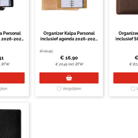
a Personal
Organizer Kalpa Personal
Organize
a 2026-2027
inclusief agenda 2026-2027
inclusief 
gina's
7dagen/2pagina's
2027 sl
 zwart
slangenprint bruin
€
21,45
41
€
16,90
l. BTW
€
20,45
Incl. BTW
€
87,
ijken
Vergelijken