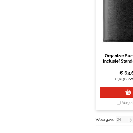
Organizer Suc
inclusief Stan
2027 zw
€
63,
€
76,96
Inc
Vergel
Weergave: