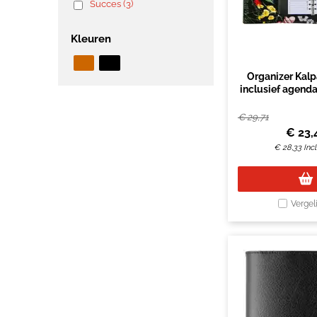
Succes (3)
Kleuren
Organizer Kalp
inclusief agend
7dagen/2pa
bloemenzee
€
29,71
€
23,
€
28,33
Inc
Vergel