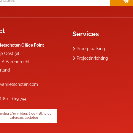
ct
Services
ietschoten Office Point
Proefplaatsing
rp Oost 38
Projectinrichting
 LA
Barendrecht
rland
vanrietschoten.com
0)180 - 619 744
ndag t/m vrijdag: 8.00 - 18.30 uur
zaterdag: gesloten