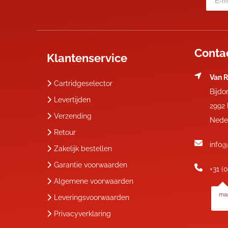
Conta
Klantenservice
Van R
Cartridgeselector
Bijdo
Levertijden
2992
Verzending
Nede
Retour
info@
Zakelijk bestellen
Garantie voorwaarden
+31 (
Algemene voorwaarden
maa
Leveringsvoorwaarden
Privacyverklaring