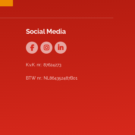
Social Media
K.v.K. nr.: 87624273
BTW nr.: NL864352487B01