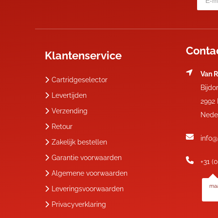
Conta
Klantenservice
Van R
Cartridgeselector
Bijdo
Levertijden
2992
Verzending
Nede
Retour
info@
Zakelijk bestellen
Garantie voorwaarden
+31 (
Algemene voorwaarden
maa
Leveringsvoorwaarden
Privacyverklaring