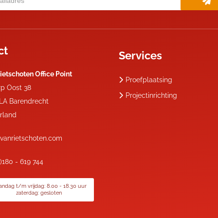
ct
Services
ietschoten Office Point
Proefplaatsing
rp Oost 38
Projectinrichting
 LA
Barendrecht
rland
vanrietschoten.com
0)180 - 619 744
ndag t/m vrijdag: 8.00 - 18.30 uur
zaterdag: gesloten