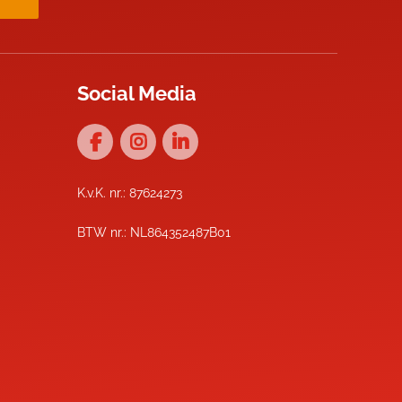
Social Media
K.v.K. nr.: 87624273
BTW nr.: NL864352487B01