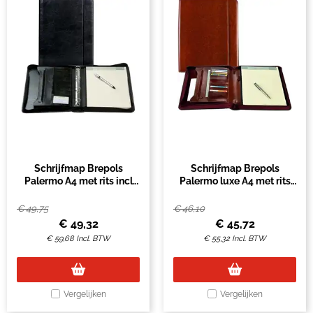
Schrijfmap Brepols
Schrijfmap Brepols
Palermo A4 met rits incl
Palermo luxe A4 met rits
schrijfblok 4-rings zwart
incl schrijfblok bruin
€
49,75
€
46,10
€
49,32
€
45,72
€
59,68
Incl. BTW
€
55,32
Incl. BTW
Vergelijken
Vergelijken