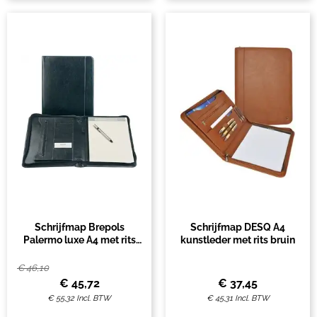
Schrijfmap Brepols
Schrijfmap DESQ A4
Palermo luxe A4 met rits
kunstleder met rits bruin
incl schrijfblok zwart
€
46,10
€
45,72
€
37,45
€
55,32
Incl. BTW
€
45,31
Incl. BTW