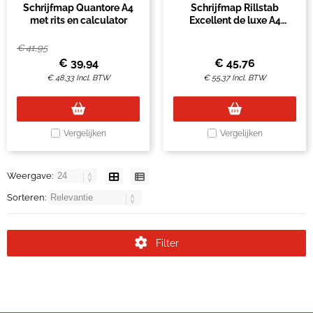
Schrijfmap Quantore A4
Schrijfmap Rillstab
met rits en calculator
Excellent de luxe A4
lederlook zwart
€
41,95
€
39,94
€
45,76
€
48,33
Incl. BTW
€
55,37
Incl. BTW
Vergelijken
Vergelijken
Weergave:
Sorteren:
Filter