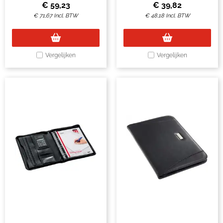
€
59,23
€
39,82
€
71,67
Incl. BTW
€
48,18
Incl. BTW
Vergelijken
Vergelijken