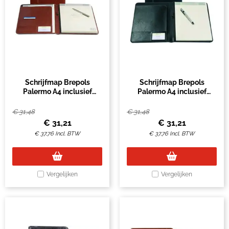
Schrijfmap Brepols
Schrijfmap Brepols
Palermo A4 inclusief
Palermo A4 inclusief
schrijfblok bruin
schrijfblok zwart
€
31,48
€
31,48
€
31,21
€
31,21
€
37,76
Incl. BTW
€
37,76
Incl. BTW
Vergelijken
Vergelijken