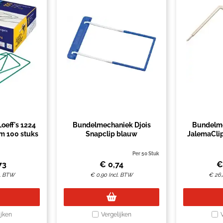
oeff's 1224
Bundelmechaniek Djois
Bundelme
m 100 stuks
Snapclip blauw
JalemaClip
Per 50 Stuk
73
€
0,74
l. BTW
€
0,90
Incl. BTW
€
26,
ijken
Vergelijken