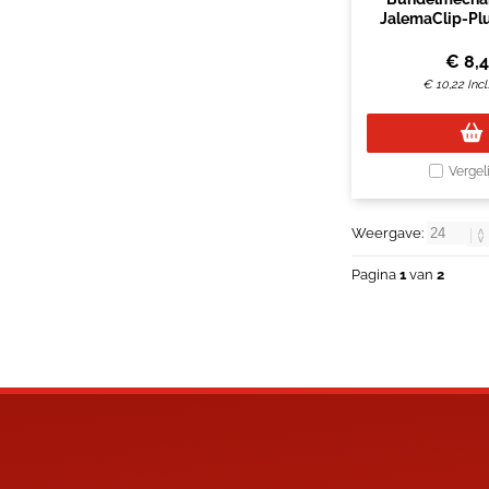
JalemaClip-Plu
stuk
€
8,
€
10,22
Inc
Vergel
Weergave:
Pagina
1
van
2