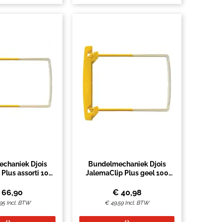
chaniek Djois
Bundelmechaniek Djois
Plus assorti 100
JalemaClip Plus geel 100
stuks
stuks
€
66,90
€
40,98
95
Incl. BTW
€
49,59
Incl. BTW