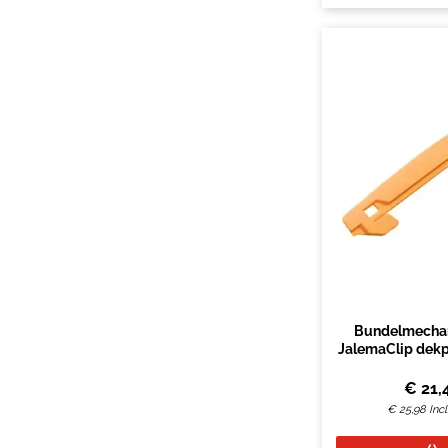
Bundelmechan
JalemaClip dekp
100 st
€
21,
€
25,98
Inc