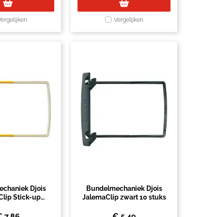
Vergelijken
Vergelijken
chaniek Djois
Bundelmechaniek Djois
lip Stick-up
JalemaClip zwart 10 stuks
d geel 10 stuks
€
7,86
€
5,49