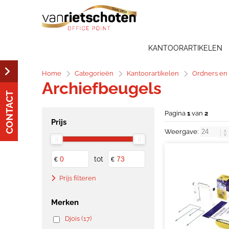
KANTOORARTIKELEN
Home
Categorieën
Kantoorartikelen
Ordners en
Archiefbeugels
CONTACT
Pagina
1
van
2
Prijs
Weergave:
tot
€
€
Prijs filteren
Merken
Djois (17)