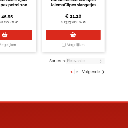
pex petrol 100
JalemaClipex slangetjes
stuks
petrol 100 stuks
€
45,95
€
21,28
60
Incl. BTW
€
25,75
Incl. BTW
Vergelijken
Vergelijken
Sorteren:
1
Volgende
2