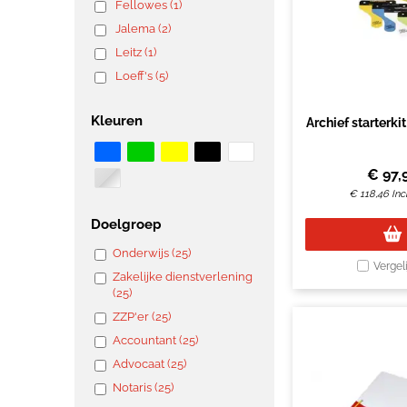
Fellowes (1)
Jalema (2)
Leitz (1)
Loeff's (5)
Kleuren
Archief starterkit
€
97,
€
118,46
Inc
Doelgroep
Onderwijs (25)
Vergel
Zakelijke dienstverlening
(25)
ZZP'er (25)
Accountant (25)
Advocaat (25)
Notaris (25)