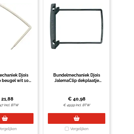
chaniek Djois
Bundelmechaniek Djois
 beugel wit 100
JalemaClip dekplaatje
stuks
slangetje beugel zwart 100
stuks
€
21,88
€
40,98
47
Incl. BTW
€
49,59
Incl. BTW
Vergelijken
Vergelijken