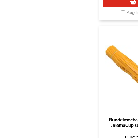
Vergel
Bundelmechan
JalemaClip s
215mm geel 1
€
15,