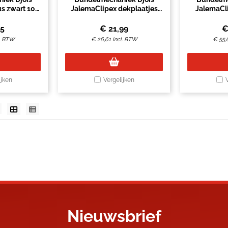
s zwart 10
JalemaClipex dekplaatjes
JalemaCli
s
petrol 100 stuks
45
€
21,99
l. BTW
€
26,61
Incl. BTW
€
55,
ijken
Vergelijken
Nieuwsbrief