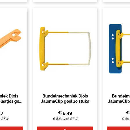
iek Djois
Bundelmechaniek Djois
Bundelme
laatjes geel
JalemaClip geel 10 stuks
JalemaClip 
uks
47
€
5,49
l. BTW
€
6,64
Incl. BTW
€
80,