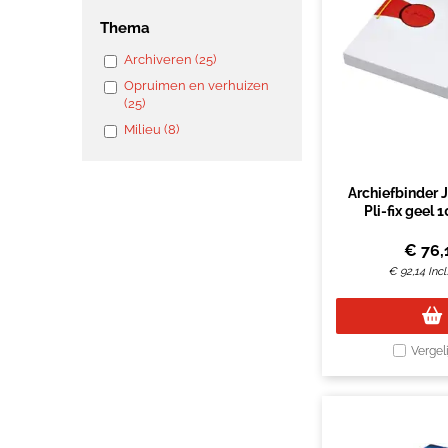
Thema
Archiveren (25)
Opruimen en verhuizen
(25)
Milieu (8)
Archiefbinder 
Pli-fix geel 
€
76,
€
92,14
Inc
Vergel