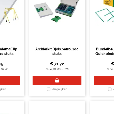
JalemaClip
Archiefkit Djois petrol 100
Bundelbeug
100 stuks
stuks
Quickbind
10
15
€
71,72
l. BTW
€
86,78
Incl. BTW
€
66,
ijken
Vergelijken