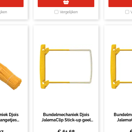
ijken
Vergelijken
iek Djois
Bundelmechaniek Djois
Bundelme
langetjes
JalemaClip Stick-up geel
JalemaC
00 stuks
zelfklevend 100 stuks
zelfkleven
27
€
61,68