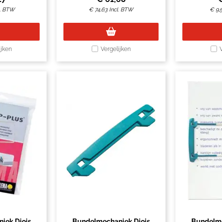
l. BTW
€
74,63
Incl. BTW
€
9,
ijken
Vergelijken
iek Djois
Bundelmechaniek Djois
Bundelme