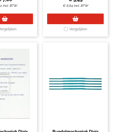
51
Incl. BTW
€
6,64
Incl. BTW
Vergelijken
Vergelijken
chaniek Djois
Bundelmechaniek Djois