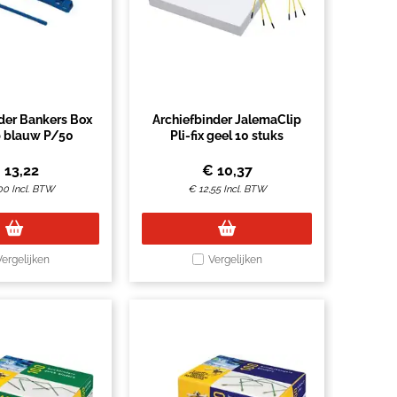
der Bankers Box
Archiefbinder JalemaClip
p blauw P/50
Pli-fix geel 10 stuks
€
13,22
€
10,37
00
Incl. BTW
€
12,55
Incl. BTW
Vergelijken
Vergelijken