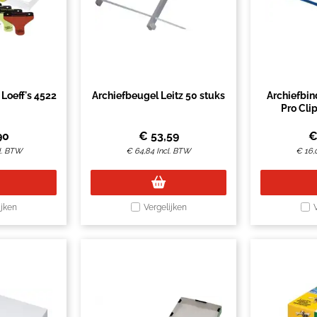
 Loeff's 4522
Archiefbeugel Leitz 50 stuks
Archiefbin
Pro Cli
90
€
53,59
l. BTW
€
64,84
Incl. BTW
€
16,
ijken
Vergelijken