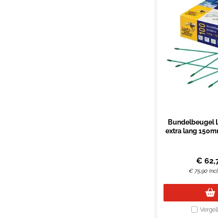
Bundelbeugel L
extra lang 150m
€
62,
€
75,90
Inc
Vergel