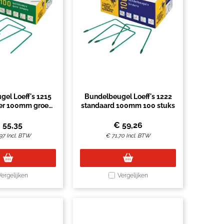
el Loeff's 1215
Bundelbeugel Loeff's 1222
er 100mm groen
standaard 100mm 100 stuks
0 stuks
€
55,35
€
59,26
97
Incl. BTW
€
71,70
Incl. BTW
Vergelijken
Vergelijken