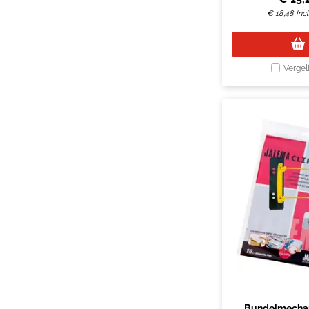
€
18,48
Inc
Vergel
Bundelmechan