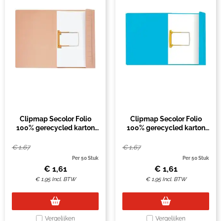
Clipmap Secolor Folio
Clipmap Secolor Folio
100% gerecycled karton
100% gerecycled karton
250gr beige
250gr blauw
€
1,67
€
1,67
Per 50 Stuk
Per 50 Stuk
€
1,61
€
1,61
€
1,95
Incl. BTW
€
1,95
Incl. BTW
Vergelijken
Vergelijken