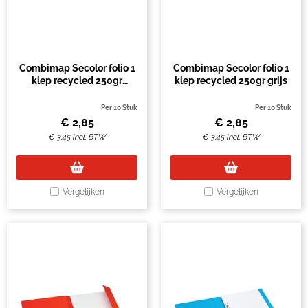
Combimap Secolor folio 1
Combimap Secolor folio 1
klep recycled 250gr
klep recycled 250gr grijs
blauw
Per 10 Stuk
Per 10 Stuk
€
2,85
€
2,85
€
3,45
Incl. BTW
€
3,45
Incl. BTW
Vergelijken
Vergelijken