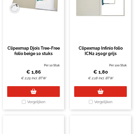
Clipexmap Djois Tree-Free
Clipexmap Infinio folio
folio beige 10 stuks
ICN2 250gr grijs
Per 10 Stuk
Per 100 Stuk
€
1,86
€
1,80
€
2,25
Incl. BTW
€
2,18
Incl. BTW
Vergelijken
Vergelijken