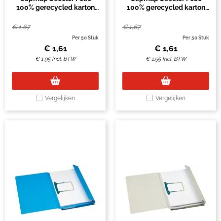
100% gerecycled karton
100% gerecycled karton
250gr groen
250gr rood
€
1,67
€
1,67
Per 50 Stuk
Per 50 Stuk
€
1,61
€
1,61
€
1,95
Incl. BTW
€
1,95
Incl. BTW
Vergelijken
Vergelijken