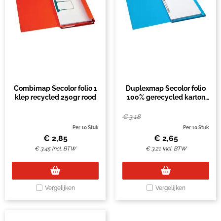
Combimap Secolor folio 1
Duplexmap Secolor folio
klep recycled 250gr rood
100% gerecycled karton
250 gr blauw
€
3,18
Per 10 Stuk
Per 10 Stuk
€
2,85
€
2,65
€
3,45
Incl. BTW
€
3,21
Incl. BTW
Vergelijken
Vergelijken