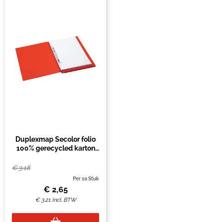
Duplexmap Secolor folio
100% gerecycled karton
250 gr rood
€
3,18
Per 10 Stuk
€
2,65
€
3,21
Incl. BTW