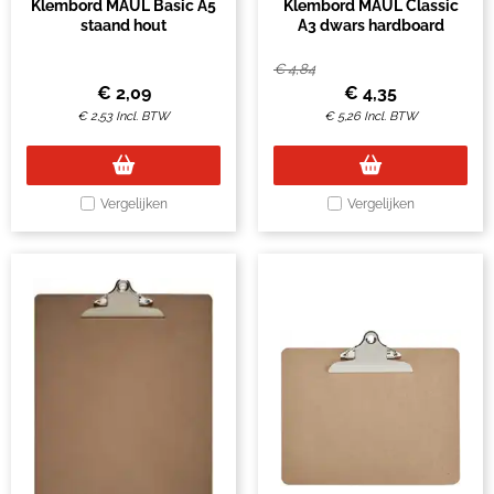
Klembord MAUL Basic A5
Klembord MAUL Classic
staand hout
A3 dwars hardboard
€
4,84
€
2,09
€
4,35
€
2,53
Incl. BTW
€
5,26
Incl. BTW
Vergelijken
Vergelijken