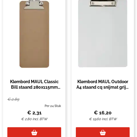
Klembord MAUL Classic
Klembord MAUL Outdoor
Bill staand 280x115mm
A4 staand cq snijmat grijs,
hardboard
waterbestendig
€
2,89
Per 24 Stuk
€
2,31
€
16,20
€
2,80
Incl. BTW
€
19,60
Incl. BTW