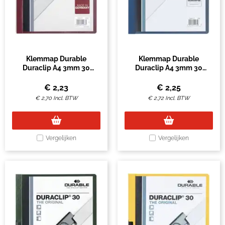
Klemmap Durable
Klemmap Durable
Duraclip A4 3mm 30
Duraclip A4 3mm 30
vellen aubergine
vellen blauw
€
2,23
€
2,25
€
2,70
Incl. BTW
€
2,72
Incl. BTW
Vergelijken
Vergelijken