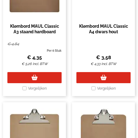
Klembord MAUL Classic
Klembord MAUL Classic
A3 staand hardboard
A4 dwars hout
€
4,84
Per 6 Stuk
€
4,35
€
3,58
€
5,26
Incl. BTW
€
4,33
Incl. BTW
Vergelijken
Vergelijken