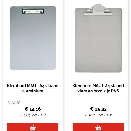
Klembord MAUL A4 staand
Klembord MAUL A4 staand
aluminium
klem en bord zijn RVS
€
19,20
€
14,16
€
25,42
€
17,13
Incl. BTW
€
30,76
Incl. BTW