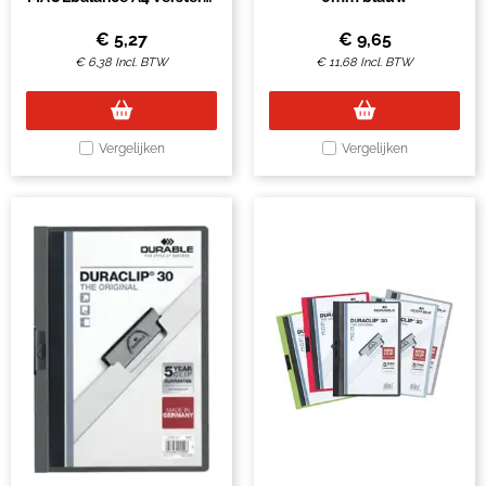
karton rug 8mm zwart
€
5,27
€
9,65
€
6,38
Incl. BTW
€
11,68
Incl. BTW
Vergelijken
Vergelijken