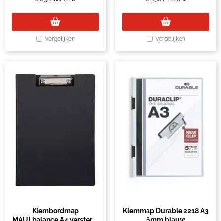
Vergelijken
Vergelijken
Klembordmap
Klemmap Durable 2218 A3
MAULbalance A4 versterkt
6mm blauw