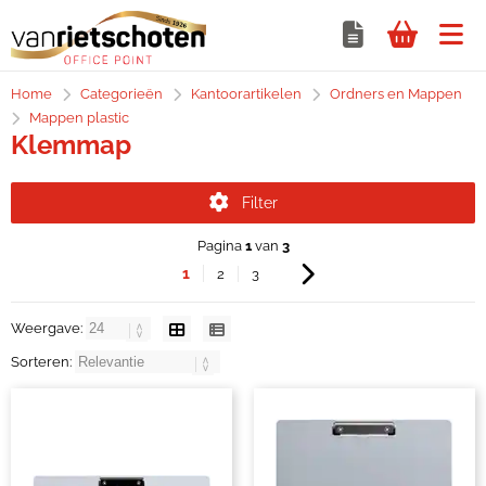
Home
Categorieën
Kantoorartikelen
Ordners en Mappen
Mappen plastic
Klemmap
Filter
Pagina
1
van
3
1
2
3
Weergave:
Sorteren: