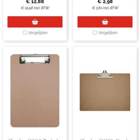
€
12,88
€
2,98
€
15,58
Incl. BTW
€
3,61
Incl. BTW
Vergelijken
Vergelijken