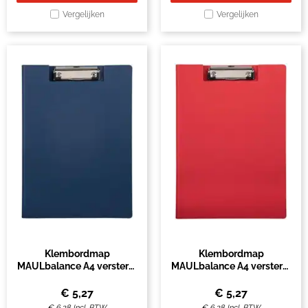
Vergelijken
Vergelijken
Klembordmap
Klembordmap
MAULbalance A4 versterkt
MAULbalance A4 versterkt
karton rug 8mm blauw
karton rug 8mm rood
€
5,27
€
5,27
€
6,38
Incl. BTW
€
6,38
Incl. BTW