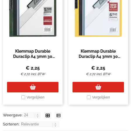
Klemmap Durable
Klemmap Durable
Duraclip A4 3mm 30
Duraclip A4 3mm 30
vellen donkergroen
vellen geel
€
2,25
€
2,25
€
2,72
Incl. BTW
€
2,72
Incl. BTW
Vergelijken
Vergelijken
Weergave:
Sorteren: