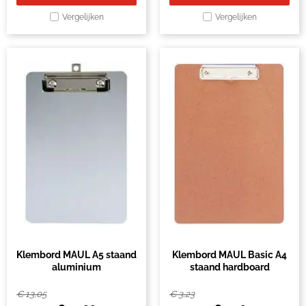
Vergelijken
Vergelijken
Klembord MAUL A5 staand
Klembord MAUL Basic A4
aluminium
staand hardboard
€
13,05
€
3,23