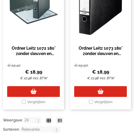
Ordner Leitz 1072 180°
Ordner Leitz 1073 180°
zonder sleuven en
zonder sleuven en
randbeschermers 77mm
randbeschermers 77mm
karton A3 recht zwart
karton A3 dwars zwart
€
19,42
€
19,90
€
18,99
€
18,99
€
22,98
Incl. BTW
€
22,98
Incl. BTW
Vergelijken
Vergelijken
Weergave:
Sorteren: