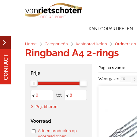
KANTOORARTIKELEN
Home
Categorieën
Kantoorartikelen
Ordners en
Ringband A4 2-rings
CONTACT
Pagina
1
van
2
Prijs
Weergave:
tot
€
€
Prijs filteren
Voorraad
Alleen producten op
voorraad tonen