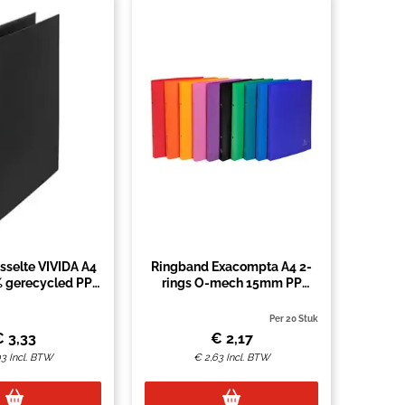
sselte VIVIDA A4
Ringband Exacompta A4 2-
 gerecycled PP
rings O-mech 15mm PP
lie zwart
assorti
Per 20 Stuk
€
3,33
€
2,17
03
Incl. BTW
€
2,63
Incl. BTW