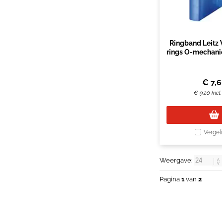
Ringband Leitz
rings O-mechan
blau
€
7,
€
9,20
Incl
Vergel
Weergave:
Pagina
1
van
2