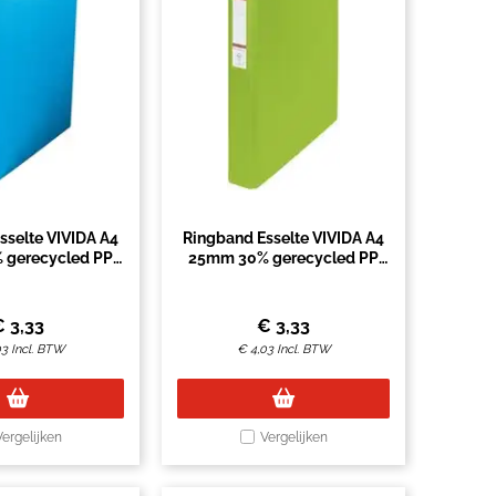
sselte VIVIDA A4
Ringband Esselte VIVIDA A4
 gerecycled PP
25mm 30% gerecycled PP
ie blauw
folie groen
€
3,33
€
3,33
03
Incl. BTW
€
4,03
Incl. BTW
Vergelijken
Vergelijken