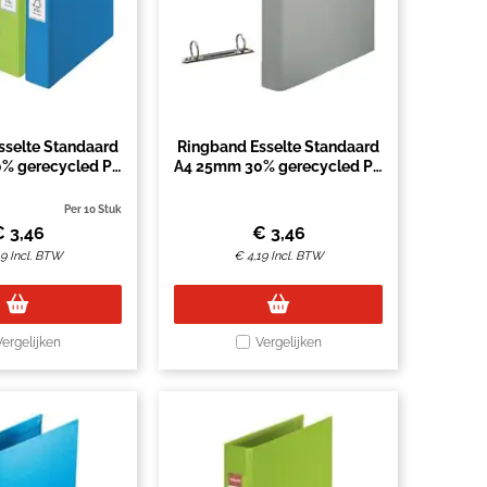
sselte Standaard
Ringband Esselte Standaard
% gerecycled PP
A4 25mm 30% gerecycled PP
ie assorti
folie grijs
Per 10 Stuk
€
3,46
€
3,46
19
Incl. BTW
€
4,19
Incl. BTW
Vergelijken
Vergelijken