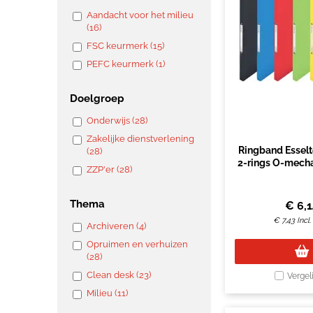
Aandacht voor het milieu
(16)
FSC keurmerk (15)
PEFC keurmerk (1)
Doelgroep
Onderwijs (28)
Zakelijke dienstverlening
Ringband Esselt
(28)
2-rings O-mech
ZZP'er (28)
PP asso
Thema
€
6,
€
7,43
Incl
Archiveren (4)
Opruimen en verhuizen
(28)
Clean desk (23)
Vergel
Milieu (11)