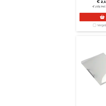
€
2,1
€
2,65
Incl
Vergel