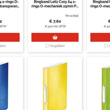
 2-rings O-
Ringband Leitz Cosy A4 2-
Ringband L
ransparant
rings O-mechaniek 25mm PP
rings O-me
fluweel grijs
ser
Per 10 Stuk
22
€
7,60
. BTW
€
9,20
Incl. BTW
€
9,
ijken
Vergelijken