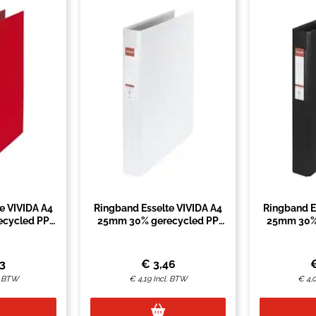
e VIVIDA A4
Ringband Esselte VIVIDA A4
Ringband E
cycled PP
25mm 30% gerecycled PP
25mm 30%
ood
folie wit
fo
33
€
3,46
. BTW
€
4,19
Incl. BTW
€
4,