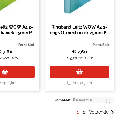
Leitz WOW A4 2-
Ringband Leitz WOW A4 2-
chaniek 25mm PP
rings O-mechaniek 25mm PP
groen
ijsblauw
Per 10 Stuk
Per 10 Stuk
€
7,60
€
7,60
20
Incl. BTW
€
9,20
Incl. BTW
Vergelijken
Vergelijken
Sorteren:
1
Volgende
2