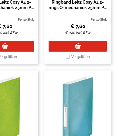
eitz Cosy A4 2-
Ringband Leitz Cosy A4 2-
chaniek 25mm PP
rings O-mechaniek 25mm PP
een blauw
warm geel
Per 10 Stuk
Per 10 Stuk
€
7,60
€
7,60
20
Incl. BTW
€
9,20
Incl. BTW
Vergelijken
Vergelijken