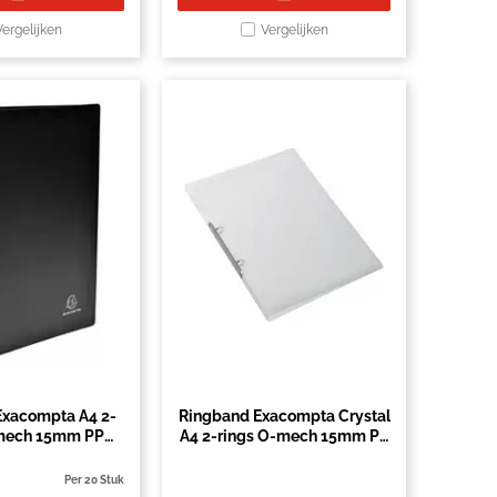
Vergelijken
Vergelijken
Exacompta A4 2-
Ringband Exacompta Crystal
-mech 15mm PP
A4 2-rings O-mech 15mm PP
zwart
wit
Per 20 Stuk