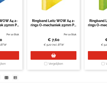
 WOW A4 2-
Ringband Leitz WOW A4 2-
Ringband 
iek 25mm PP
rings O-mechaniek 25mm PP
rings O-me
w
geel
Per 10 Stuk
Per 10 Stuk
60
€
7,60
. BTW
€
9,20
Incl. BTW
€
9,
ijken
Vergelijken