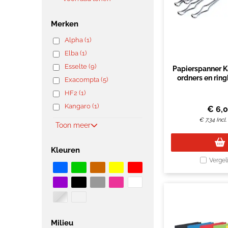
Merken
Alpha (1)
Elba (1)
Esselte (9)
Papierspanner K
ordners en rin
Exacompta (5)
stuk
HF2 (1)
Kangaro (1)
€
6,
€
7,34
Incl
Toon meer
Kleuren
Vergel
Milieu