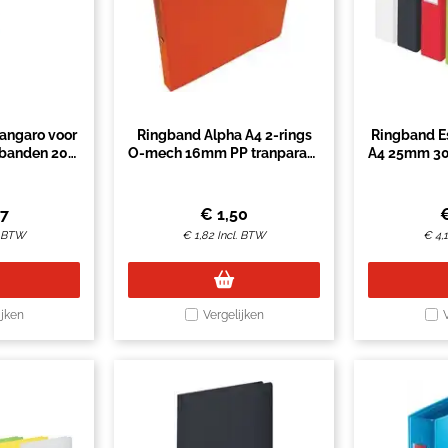
angaro voor
Ringband Alpha A4 2-rings
Ringband E
gbanden 20
O-mech 16mm PP tranparant
A4 25mm 30
s
oranje
fol
07
€
1,50
. BTW
€
1,82
Incl. BTW
€
4,
ijken
Vergelijken