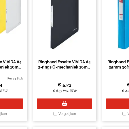
e VIVIDA A4
Ringband Esselte VIVIDA A4
Ringband E
aniek 16mm
2-rings O-mechaniek 16mm
25mm 30%
rti
PP zwart transparant
fol
Per 24 Stuk
14
€
5,23
. BTW
€
6,33
Incl. BTW
€
4,
ijken
Vergelijken