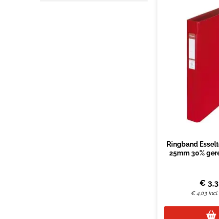
Ringband Esselt
25mm 30% gere
folie r
€
3,
€
4,03
Incl