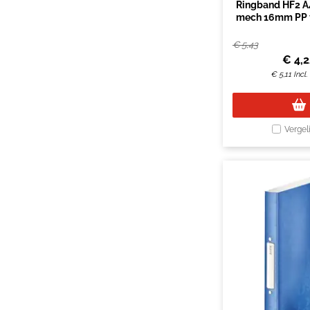
Ringband HF2 A4
mech 16mm PP t
wit
€
5,43
€
4,
€
5,11
Incl
Vergel