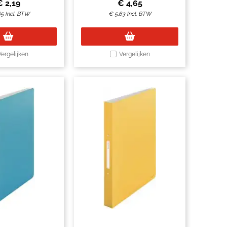
€
2,19
€
4,65
65
Incl. BTW
€
5,63
Incl. BTW
Vergelijken
Vergelijken