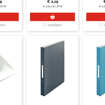
9
€
2,19
. BTW
€
2,65
Incl. BTW
€
2,
ijken
Vergelijken