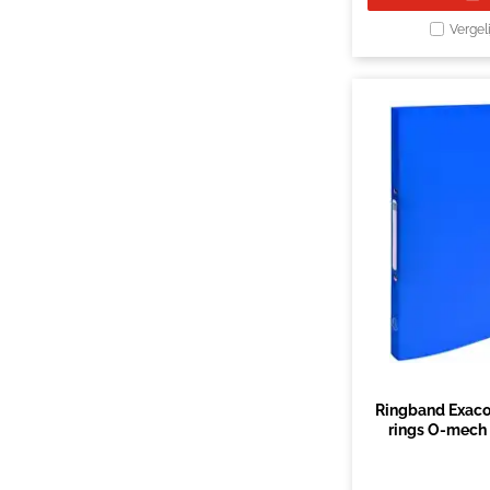
Vergel
Ringband Exaco
rings O-mech
blau