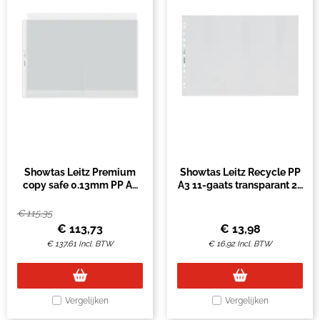
Showtas Leitz Premium
Showtas Leitz Recycle PP
copy safe 0.13mm PP A3
A3 11-gaats transparant 25
landscape transparant 50
stuks
stuks
€
115,35
€
113,73
€
13,98
€
137,61
Incl. BTW
€
16,92
Incl. BTW
Vergelijken
Vergelijken