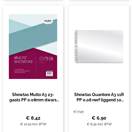
Showtas Multo A3 23-
Showtas Quantore A3 11R
gaats PP 0.08mm dwars
PP 0,08 nerf liggend 10
10 stuks
stuks
€
7,45
€
8,42
€
6,90
€
10,19
Incl. BTW
€
8,35
Incl. BTW