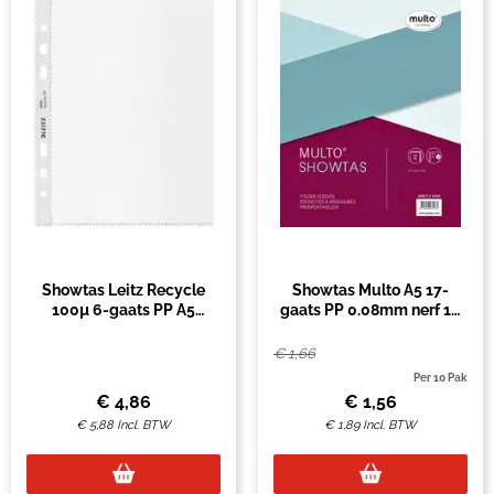
Showtas Leitz Recycle
Showtas Multo A5 17-
100µ 6-gaats PP A5
gaats PP 0.08mm nerf 10
transparant 25 stuks
stuks
€
1,66
Per 10 Pak
€
4,86
€
1,56
€
5,88
Incl. BTW
€
1,89
Incl. BTW