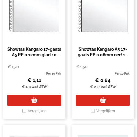
Showtas Kangaro 17-gaats
Showtas Kangaro A5 17-
A5 PP 0.12mm glad 10
gaats PP 0.08mm nerf 10
stuks
stuks
€
1,70
€
1,50
Per 10 Pak
Per 10 Pak
€
1,11
€
0,64
€
1,34
Incl. BTW
€
0,77
Incl. BTW
Vergelijken
Vergelijken