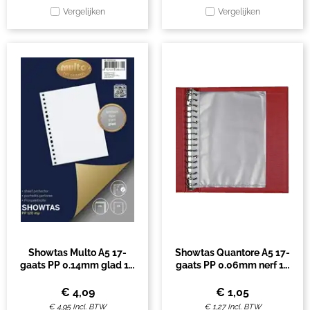
Vergelijken
Vergelijken
Showtas Multo A5 17-
Showtas Quantore A5 17-
gaats PP 0.14mm glad 10
gaats PP 0.06mm nerf 10
stuks
stuks
€
4,09
€
1,05
€
4,95
Incl. BTW
€
1,27
Incl. BTW