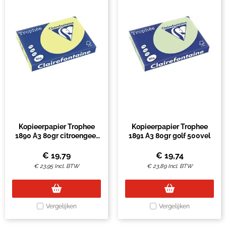
Kopieerpapier Trophee
Kopieerpapier Trophee
1890 A3 80gr citroengeel
1891 A3 80gr golf 500vel
500vel
€
19,79
€
19,74
€
23,95
Incl. BTW
€
23,89
Incl. BTW
Vergelijken
Vergelijken