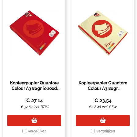
Kopieerpapier Quantore
Kopieerpapier Quantore
Colour A3 80gr felrood
Colour A3 80gr
500 vel
kanariegeel 500 vel
€
27,14
€
23,54
€
32,84
Incl. BTW
€
28,48
Incl. BTW
Vergelijken
Vergelijken