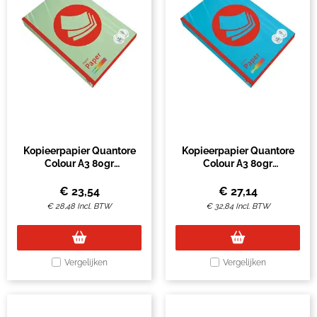
Kopieerpapier Quantore
Kopieerpapier Quantore
Colour A3 80gr
Colour A3 80gr
appelgroen 500 vel
azuurblauw 500 vel
€
23,54
€
27,14
€
28,48
Incl. BTW
€
32,84
Incl. BTW
Vergelijken
Vergelijken