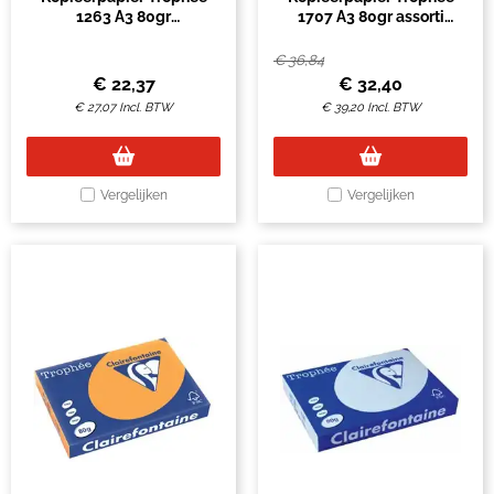
1263 A3 80gr
1707 A3 80gr assorti
koningsblauw 500vel
500vel
€
36,84
€
22,37
€
32,40
€
27,07
Incl. BTW
€
39,20
Incl. BTW
Vergelijken
Vergelijken