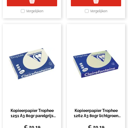
Vergelijken
Vergelijken
Kopieerpapier Trophee
Kopieerpapier Trophee
1251 A3 80gr parelgrijs
1262 A3 80gr lichtgroen
500vel
500vel
€
20,19
€
20,19