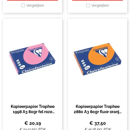
Vergelijken
Vergelijken
Kopieerpapier Trophee
Kopieerpapier Trophee
1998 A3 80gr fel roze
2880 A3 80gr fluor oranje
500vel
500vel
€
20,19
€
37,50
€
24,43
Incl. BTW
€
45,38
Incl. BTW