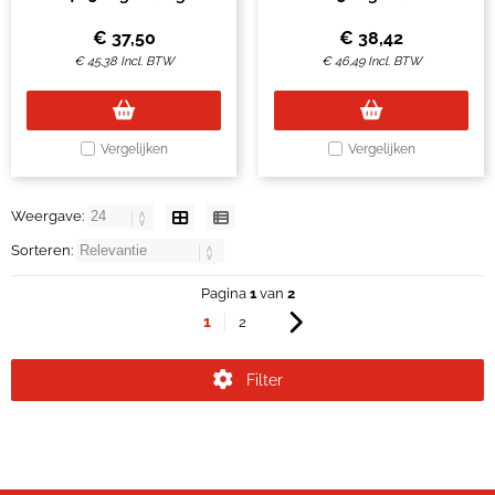
500vel
500vel
€
37,50
€
38,42
€
45,38
Incl. BTW
€
46,49
Incl. BTW
Vergelijken
Vergelijken
Weergave:
Sorteren:
Pagina
1
van
2
1
2
Filter