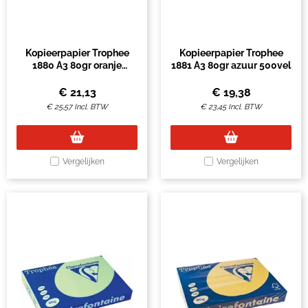
Kopieerpapier Trophee
Kopieerpapier Trophee
1880 A3 80gr oranje
1881 A3 80gr azuur 500vel
500vel
€
21,13
€
19,38
€
25,57
Incl. BTW
€
23,45
Incl. BTW
Vergelijken
Vergelijken