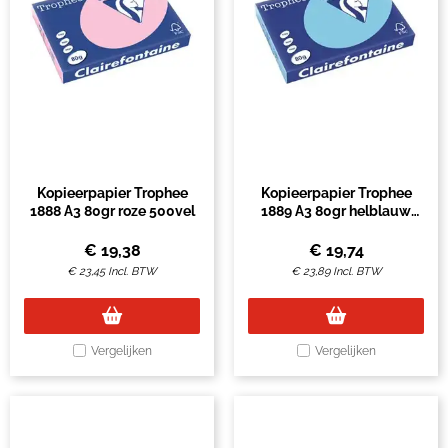
Kopieerpapier Trophee
Kopieerpapier Trophee
1888 A3 80gr roze 500vel
1889 A3 80gr helblauw
500vel
€
19,38
€
19,74
€
23,45
Incl. BTW
€
23,89
Incl. BTW
Vergelijken
Vergelijken