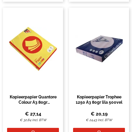
Kopieerpapier Quantore
Kopieerpapier Trophee
Colour A3 80gr
1250 A3 80gr lila 500vel
zwavelgeel 500 vel
€
27,14
€
20,19
€
32,84
Incl. BTW
€
24,43
Incl. BTW