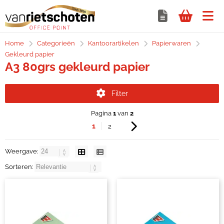
Home
Categorieën
Kantoorartikelen
Papierwaren
Gekleurd papier
A3 80grs gekleurd papier
Filter
Pagina
1
van
2
1
2
Weergave:
Sorteren: