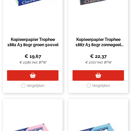
Kopieerpapier Trophee
Kopieerpapier Trophee
1882 A3 80gr groen 500vel
1887 A3 80gr zonnegeel
500vel
€
19,67
€
22,37
€
23,80
Incl. BTW
€
27,07
Incl. BTW
Vergelijken
Vergelijken