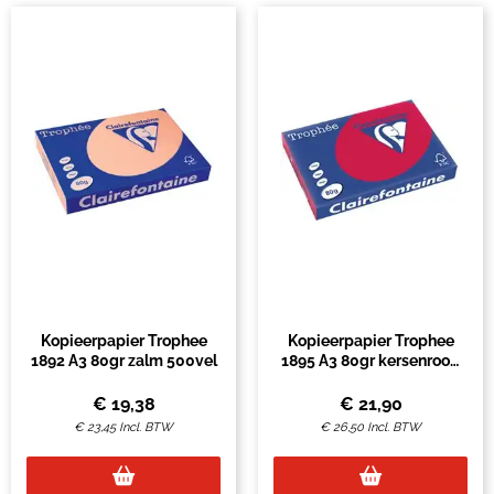
Kopieerpapier Trophee
Kopieerpapier Trophee
1892 A3 80gr zalm 500vel
1895 A3 80gr kersenrood
500vel
€
19,38
€
21,90
€
23,45
Incl. BTW
€
26,50
Incl. BTW