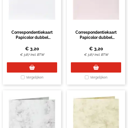
Correspondentiekaart
Correspondentiekaart
Papicolor dubbel
Papicolor dubbel
105x148mm kraft wit pak
105x148mm lichtroze pak
à 6 stuks
à 6 stuks
€
3,20
€
3,20
€
3,87
Incl. BTW
€
3,87
Incl. BTW
Vergelijken
Vergelijken