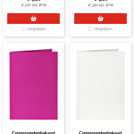
€
3,87
Incl. BTW
€
3,87
Incl. BTW
Vergelijken
Vergelijken
Correspondentiekaart
Correspondentiekaart