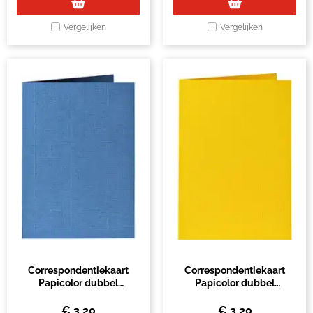
Vergelijken
Vergelijken
Correspondentiekaart
Correspondentiekaart
Papicolor dubbel
Papicolor dubbel
105x148mm donkerblauw
105x148mm dottergeel
pak à 6 stuks
pak à 6 stuks
€
3,20
€
3,20