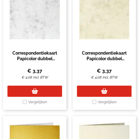
Correspondentiekaart
Correspondentiekaart
Papicolor dubbel
Papicolor dubbel
105x148mm marmer grijs
105x148mm marmer ivoor
pak à 6 stuks
pak à 6 stuks
€
3,37
€
3,37
€
4,08
Incl. BTW
€
4,08
Incl. BTW
Vergelijken
Vergelijken