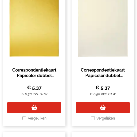
Correspondentiekaart
Correspondentiekaart
Papicolor dubbel
Papicolor dubbel
105x148mm metallic goud
105x148mm metallic ivoor
pak à 6 stuks
pak à 6 stuks
€
5,37
€
5,37
€
6,50
Incl. BTW
€
6,50
Incl. BTW
Vergelijken
Vergelijken