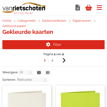
Home
Categorieën
Kantoorartikelen
Papierwaren
Gekleurd papier
Gekleurde kaarten
Filter
Pagina
1
van
2
1
2
Weergave:
Sorteren: