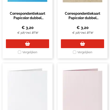
Correspondentiekaart
Correspondentiekaart
Papicolor dubbel
Papicolor dubbel
105x148mm hemelsblauw
105x148mm kraft grijs pak
pak à 6 stuks
à 6 stuks
€
3,20
€
3,20
€
3,87
Incl. BTW
€
3,87
Incl. BTW
Vergelijken
Vergelijken