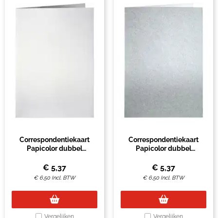
Correspondentiekaart
Correspondentiekaart
Papicolor dubbel
Papicolor dubbel
105x148mm metallic
105x148mm metallic zilver
parelwit pak à 6 stuks
pak à 6 stuks
€
5,37
€
5,37
€
6,50
Incl. BTW
€
6,50
Incl. BTW
Vergelijken
Vergelijken