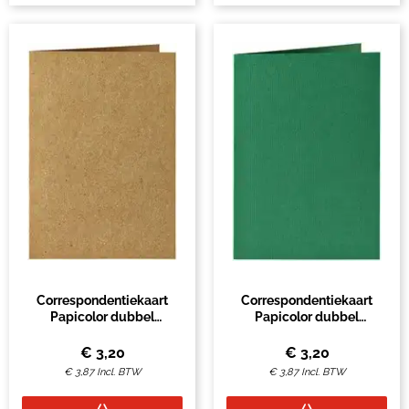
Correspondentiekaart
Correspondentiekaart
Papicolor dubbel
Papicolor dubbel
105x148mm bruin pak à 6
105x148mm dennengroen
stuks
pak à 6 stuks
€
3,20
€
3,20
€
3,87
Incl. BTW
€
3,87
Incl. BTW