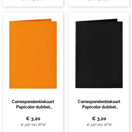
Correspondentiekaart
Correspondentiekaart
Papicolor dubbel
Papicolor dubbel
105x148mm oranje pak à 6
105x148mm ravenzwart
stuks
pak à 6 stuks
€
3,20
€
3,20
€
3,87
Incl. BTW
€
3,87
Incl. BTW