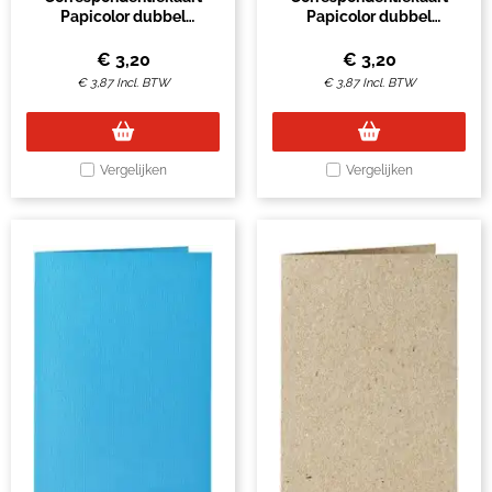
Papicolor dubbel
Papicolor dubbel
105x148mm felroze pak à
105x148mm hagelwit pak
6 stuks
à 6 stuks
€
3,20
€
3,20
€
3,87
Incl. BTW
€
3,87
Incl. BTW
Vergelijken
Vergelijken