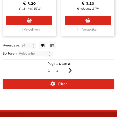
stuks
à 6 stuks
€
3,20
€
3,20
€
3,87
Incl. BTW
€
3,87
Incl. BTW
Vergelijken
Vergelijken
Weergave:
Sorteren:
Pagina
1
van
2
1
2
Filter