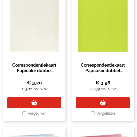
Correspondentiekaart
Correspondentiekaart
Papicolor dubbel
Papicolor dubbel
105x148mm anjerwit pak à
105x148mm appelgroen
6 stuks
pak à 6 stuks
€
3,20
€
3,96
€
3,87
Incl. BTW
€
4,79
Incl. BTW
Vergelijken
Vergelijken