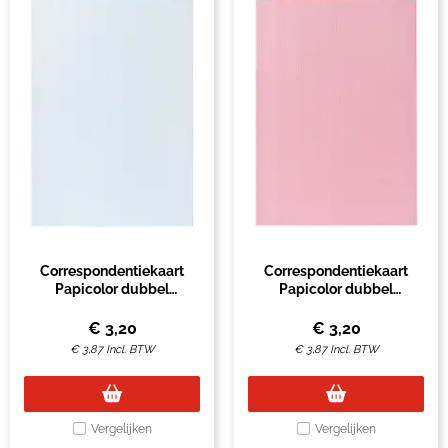
Correspondentiekaart
Correspondentiekaart
Papicolor dubbel
Papicolor dubbel
105x148mm babyblauw
105x148mm babyroze pak
pak à 6 stuks
à 6 stuks
€
3,20
€
3,20
€
3,87
Incl. BTW
€
3,87
Incl. BTW
Vergelijken
Vergelijken