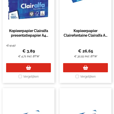
Kopieerpapier Clairalfa
Kopieerpapier
presentatiepapier A4
Clairefontaine Clairalfa A3
160gr wit 50vel
110gr wit 500 vel
€
4,42
€
3,89
€
26,65
€
4,71
Incl. BTW
€
32,25
Incl. BTW
Vergelijken
Vergelijken