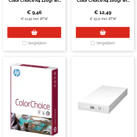
Color Choice A4 120gr wit
Color Choice A4 160gr wit
250vel
250vel
€
9,46
€
12,49
€
11,45
Incl. BTW
€
15,11
Incl. BTW
Vergelijken
Vergelijken