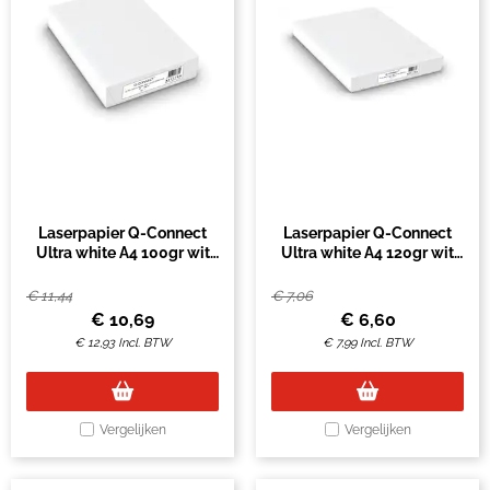
Laserpapier Q-Connect
Laserpapier Q-Connect
Ultra white A4 100gr wit
Ultra white A4 120gr wit
500 vel
250 vel
€
11,44
€
7,06
€
10,69
€
6,60
€
12,93
Incl. BTW
€
7,99
Incl. BTW
Vergelijken
Vergelijken