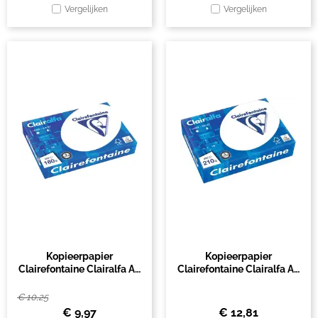
Vergelijken
Vergelijken
Kopieerpapier
Kopieerpapier
Clairefontaine Clairalfa A4
Clairefontaine Clairalfa A4
160gr wit 250 vel
210gr wit 250vel
€
10,25
€
9,97
€
12,81