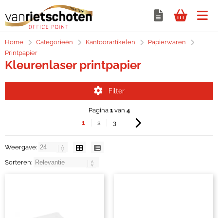
Home
Categorieën
Kantoorartikelen
Papierwaren
Printpapier
Kleurenlaser printpapier
Filter
Pagina
1
van
4
1
2
3
Weergave:
Sorteren: