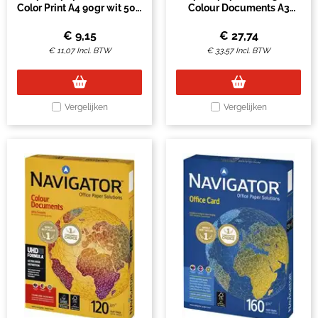
Color Print A4 90gr wit 500
Colour Documents A3
vel
120gr wit 500 vel
€
9,15
€
27,74
€
11,07
Incl. BTW
€
33,57
Incl. BTW
Vergelijken
Vergelijken