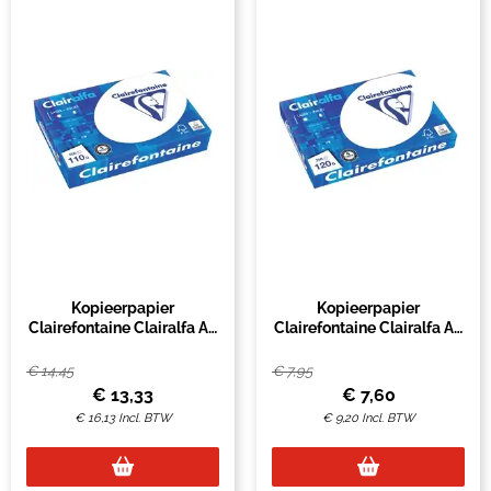
Kopieerpapier
Kopieerpapier
Clairefontaine Clairalfa A4
Clairefontaine Clairalfa A4
110gr wit 500 vel
120gr wit 250 vel
€
14,45
€
7,95
€
13,33
€
7,60
€
16,13
Incl. BTW
€
9,20
Incl. BTW