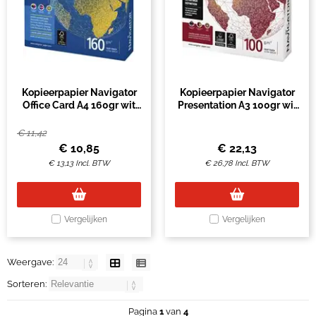
Kopieerpapier Navigator
Kopieerpapier Navigator
Office Card A4 160gr wit
Presentation A3 100gr wit
250 vel
500 vel
€
11,42
€
10,85
€
22,13
€
13,13
Incl. BTW
€
26,78
Incl. BTW
Vergelijken
Vergelijken
Weergave:
Sorteren:
Pagina
1
van
4