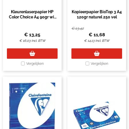
Kleurenlaserpapier HP
Kopieerpapier BioTop 3 A4
Color Choice A4 90gr wit
120gr naturel 250 vel
500vel
€
13,42
€
13,25
€
11,68
€
16,03
Incl. BTW
€
14,13
Incl. BTW
Vergelijken
Vergelijken