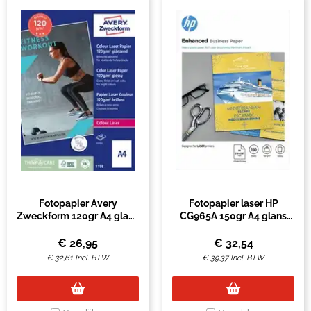
Fotopapier Avery
Fotopapier laser HP
Zweckform 120gr A4 glans
CG965A 150gr A4 glans
wit 200 vel
wit 150 vel
€
26,95
€
32,54
€
32,61
Incl. BTW
€
39,37
Incl. BTW