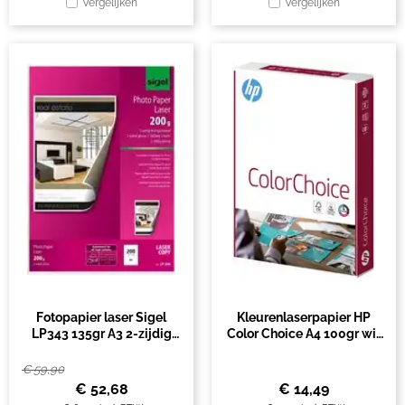
Vergelijken
Vergelijken
Fotopapier laser Sigel
Kleurenlaserpapier HP
LP343 135gr A3 2-zijdig
Color Choice A4 100gr wit
glans wit 200vel
500vel
€
59,90
€
52,68
€
14,49