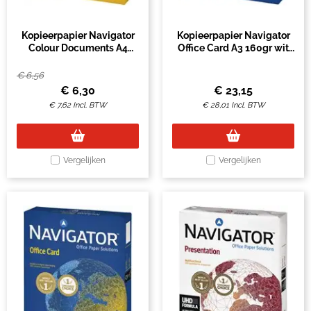
Kopieerpapier Navigator
Kopieerpapier Navigator
Colour Documents A4
Office Card A3 160gr wit
120gr wit 250 vel
250 vel
€
6,56
€
6,30
€
23,15
€
7,62
Incl. BTW
€
28,01
Incl. BTW
Vergelijken
Vergelijken