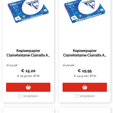
Kopieerpapier
Kopieerpapier
Clairefontaine Clairalfa A3
Clairefontaine Clairalfa A3
120gr wit 250 vel
160gr wit 250 vel
€
15,58
€
20,26
€
15,20
€
19,95
€
18,39
Incl. BTW
€
24,14
Incl. BTW
Vergelijken
Vergelijken