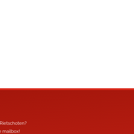
 Rietschoten?
je mailbox!