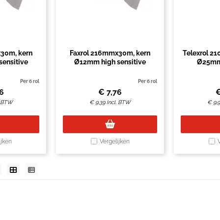
30m, kern
Faxrol 216mmx30m, kern
Telexrol 2
ensitive
Ø12mm high sensitive
Ø25mm
Per 6 rol
Per 6 rol
56
€
7,76
. BTW
€
9,39
Incl. BTW
€
9,
ijken
Vergelijken