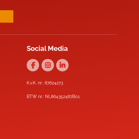
Social Media
K.v.K. nr.: 87624273
BTW nr.: NL864352487B01