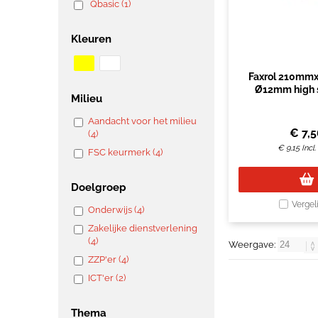
Qbasic (1)
Kleuren
Faxrol 210mmx
Ø12mm high s
Milieu
Aandacht voor het milieu
€
7,
(4)
€
9,15
Incl
FSC keurmerk (4)
Doelgroep
Vergel
Onderwijs (4)
Zakelijke dienstverlening
(4)
Weergave:
ZZP'er (4)
ICT'er (2)
Thema