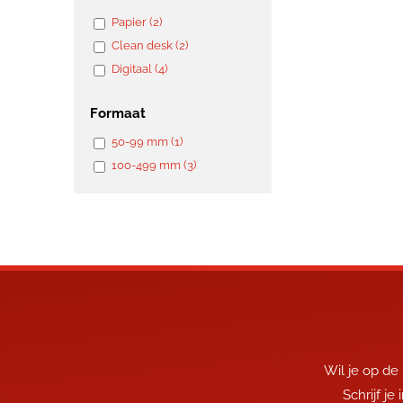
Papier (2)
Clean desk (2)
Digitaal (4)
Formaat
50-99 mm (1)
100-499 mm (3)
Wil je op de
Schrijf je