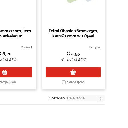
10mmx120m, kern
Telrol Qbasic 76mmx25m,
 enkelvoud
kern Ø12mm wit/geel
Per 6 rol
Per 5 rol
€
8,20
€
2,55
92
Incl. BTW
€
3,09
Incl. BTW
Vergelijken
Vergelijken
Sorteren: