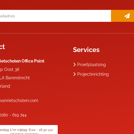
ct
Services
ietschoten Office Point
Proefplaatsing
rp Oost 38
Projectinrichting
 LA
Barendrecht
rland
vanrietschoten.com
0)180 - 619 744
ndag t/m vrijdag: 8.00 - 18.30 uur