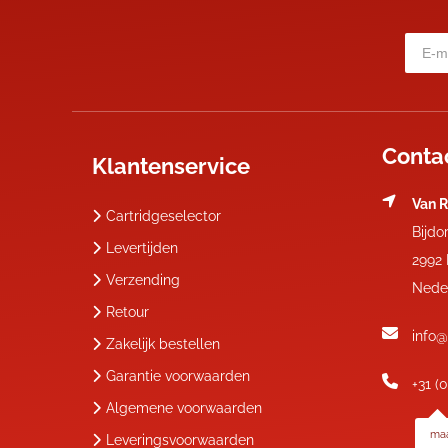
Conta
Klantenservice
Van R
Cartridgeselector
Bijdo
Levertijden
2992
Verzending
Nede
Retour
info@
Zakelijk bestellen
Garantie voorwaarden
+31 (
Algemene voorwaarden
maa
Leveringsvoorwaarden