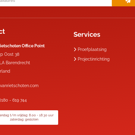
ct
Services
ietschoten Office Point
Proefplaatsing
rp Oost 38
Projectinrichting
 LA
Barendrecht
rland
vanrietschoten.com
0)180 - 619 744
ndag t/m vrijdag: 8.00 - 18.30 uur
zaterdag: gesloten