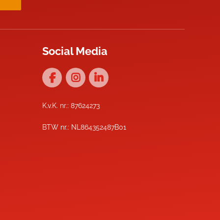
Social Media
K.v.K. nr.: 87624273
BTW nr.: NL864352487B01