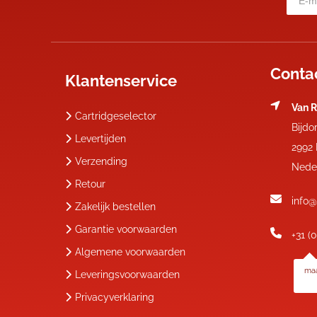
Conta
Klantenservice
Van R
Cartridgeselector
Bijdo
Levertijden
2992
Verzending
Nede
Retour
info@
Zakelijk bestellen
Garantie voorwaarden
+31 (
Algemene voorwaarden
maa
Leveringsvoorwaarden
Privacyverklaring