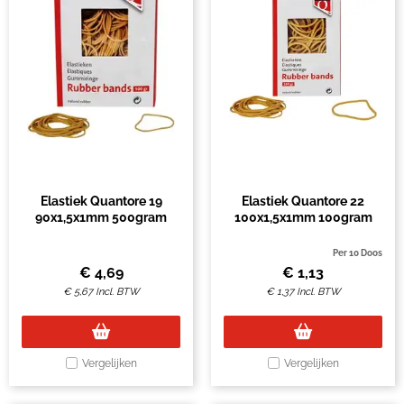
Elastiek Quantore 19
Elastiek Quantore 22
90x1,5x1mm 500gram
100x1,5x1mm 100gram
Per 10 Doos
€
4,69
€
1,13
€
5,67
Incl. BTW
€
1,37
Incl. BTW
Vergelijken
Vergelijken