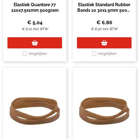
Elastiek Quantore 77
Elastiek Standard Rubber
120x7.5x1mm 500gram
Bands 10 30x1.5mm 500gr
4750 stuks bruin
€
5,04
€
6,86
€
6,10
Incl. BTW
€
8,30
Incl. BTW
Vergelijken
Vergelijken