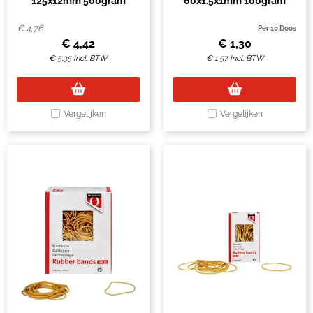
125x12mm 500gram
60x1.5x1mm 100gram
€
4,76
Per 10 Doos
€
4,42
€
1,30
€
5,35
Incl. BTW
€
1,57
Incl. BTW
Vergelijken
Vergelijken