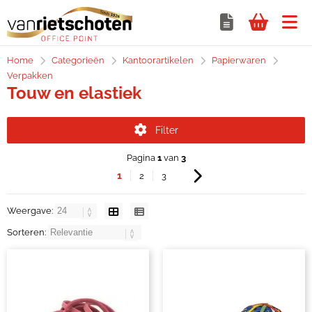
Home
Categorieën
Kantoorartikelen
Papierwaren
Verpakken
Touw en elastiek
Filter
Pagina
1
van
3
1
2
3
Weergave:
Sorteren: