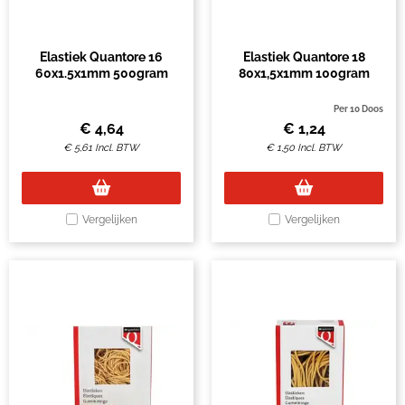
Elastiek Quantore 16
Elastiek Quantore 18
60x1.5x1mm 500gram
80x1,5x1mm 100gram
Per 10 Doos
€
4,64
€
1,24
€
5,61
Incl. BTW
€
1,50
Incl. BTW
Vergelijken
Vergelijken