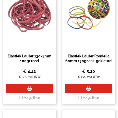
Elastiek Laufer 130x4mm
Elastiek Laufer Rondella
100gr rood
60mm 130gr ass. gekleurd
€
4,42
€
5,20
€
5,35
Incl. BTW
€
6,29
Incl. BTW
Vergelijken
Vergelijken