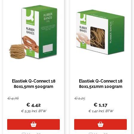
Elastiek Q-Connect 18
Elastiek Q-Connect 18
80x1,5mm 500gram
80x1,5x1mm 100gram
€
4,76
€
1,25
€
4,42
€
1,17
€
5,35
Incl. BTW
€
1,42
Incl. BTW