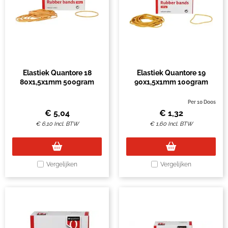
Elastiek Quantore 18
Elastiek Quantore 19
80x1,5x1mm 500gram
90x1,5x1mm 100gram
Per 10 Doos
€
5,04
€
1,32
€
6,10
Incl. BTW
€
1,60
Incl. BTW
Vergelijken
Vergelijken