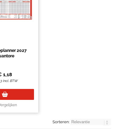
eplanner 2027
uantore
€
1,18
43
Incl. BTW
Vergelijken
Sorteren: