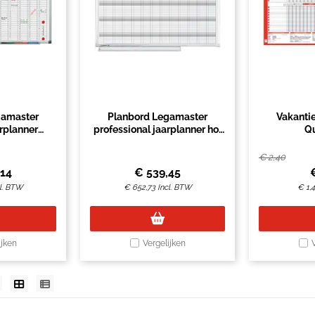
gamaster
Planbord Legamaster
Vakanti
rplanner
professional jaarplanner hor
Q
60x90cm
90x120cm
€
2,40
,14
€
539,45
l. BTW
€
652,73
Incl. BTW
€
1,
ijken
Vergelijken