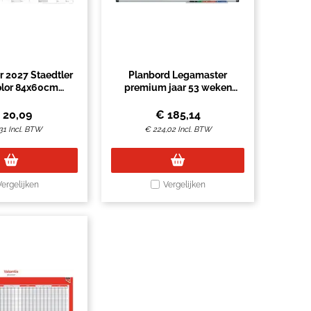
r 2027 Staedtler
Planbord Legamaster
lor 84x60cm
premium jaar 53 weken
rolbaar
60x90cm
€
20,09
€
185,14
31
Incl. BTW
€
224,02
Incl. BTW
Vergelijken
Vergelijken