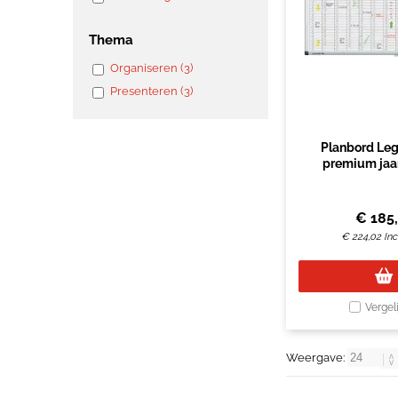
Thema
Organiseren (3)
Presenteren (3)
Planbord Le
premium jaa
verticaal 
€
185
€
224,02
Inc
Vergel
Weergave: