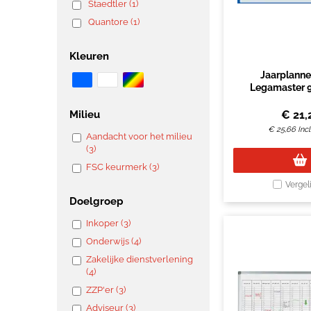
Staedtler (1)
Quantore (1)
Kleuren
Jaarplanne
Legamaster
horizontaal gel
oprolbaar En
€
21,
Milieu
€
25,66
Inc
Aandacht voor het milieu
(3)
FSC keurmerk (3)
Vergel
Doelgroep
Inkoper (3)
Onderwijs (4)
Zakelijke dienstverlening
(4)
ZZP'er (3)
Adviseur (3)