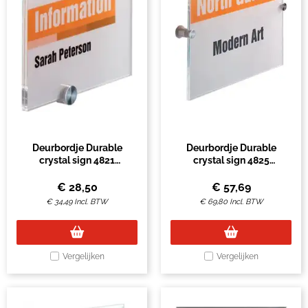
Deurbordje Durable
Deurbordje Durable
crystal sign 4821
crystal sign 4825
148x105mm
210x297mm
€
28,50
€
57,69
€
34,49
Incl. BTW
€
69,80
Incl. BTW
Vergelijken
Vergelijken