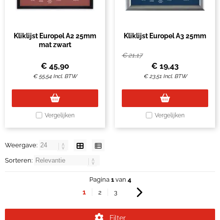
Kliklijst Europel A2 25mm
Kliklijst Europel A3 25mm
mat zwart
€
21,17
€
45,90
€
19,43
€
55,54
Incl. BTW
€
23,51
Incl. BTW
Vergelijken
Vergelijken
Weergave:
Sorteren:
Pagina
1
van
4
1
2
3
Filter