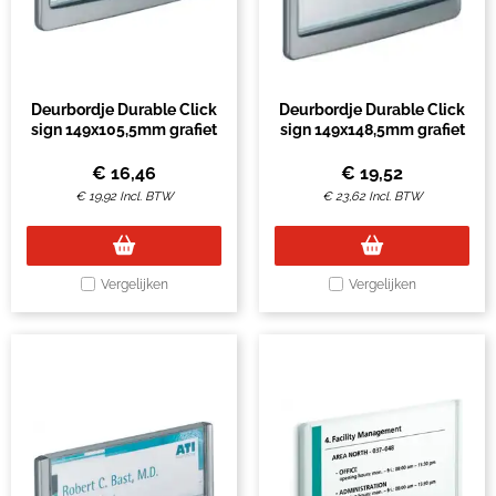
Deurbordje Durable Click
Deurbordje Durable Click
sign 149x105,5mm grafiet
sign 149x148,5mm grafiet
€
16,46
€
19,52
€
19,92
Incl. BTW
€
23,62
Incl. BTW
Vergelijken
Vergelijken