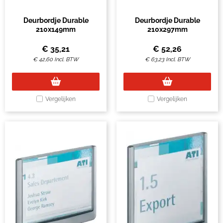
Deurbordje Durable
Deurbordje Durable
210x149mm
210x297mm
€
35,21
€
52,26
€
42,60
Incl. BTW
€
63,23
Incl. BTW
Vergelijken
Vergelijken