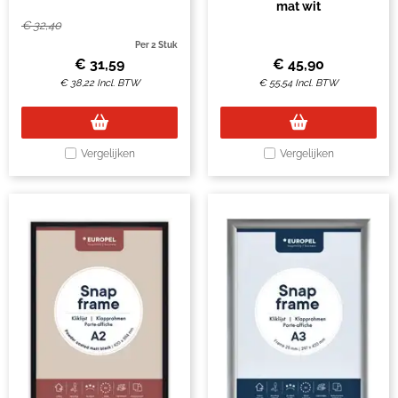
mat wit
€
32,40
Per 2 Stuk
€
31,59
€
45,90
€
38,22
Incl. BTW
€
55,54
Incl. BTW
Vergelijken
Vergelijken