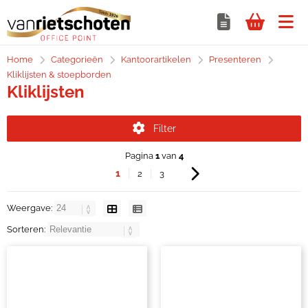
Home
Categorieën
Kantoorartikelen
Presenteren
Kliklijsten & stoepborden
Kliklijsten
Filter
Pagina
1
van
4
1
2
3
Weergave:
Sorteren: