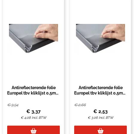
Antireflecterende folie
Antireflecterende folie
Europel tbv kliklijst 0,5mm
Europel tbv kliklijst 0,5mm
A3
A4
€
3,54
€
2,66
€
3,37
€
2,53
€
4,08
Incl. BTW
€
3,06
Incl. BTW