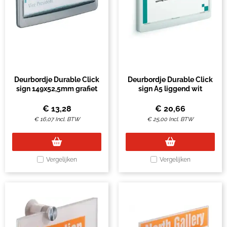
Deurbordje Durable Click
Deurbordje Durable Click
sign 149x52,5mm grafiet
sign A5 liggend wit
€
13,28
€
20,66
€
16,07
Incl. BTW
€
25,00
Incl. BTW
Vergelijken
Vergelijken