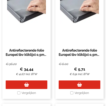
Antireflecterende folie
Antireflecterende folie
Europel tbv kliklijst 0,5mm
Europel tbv kliklijst 0,5mm
A0
A2
€
36,20
€
6,00
€
34,44
€
5,71
€
41,67
Incl. BTW
€
6,91
Incl. BTW
Vergelijken
Vergelijken