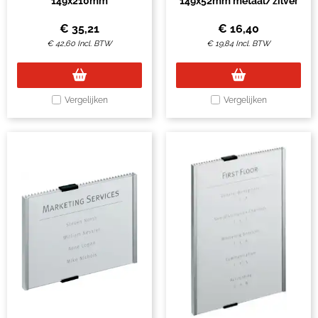
149x210mm
149x52mm metaal/zilver
€
35,21
€
16,40
€
42,60
Incl. BTW
€
19,84
Incl. BTW
Vergelijken
Vergelijken