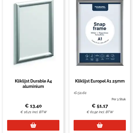
Kliklijst Durable A4
Kliklijst Europel A1 25mm
aluminium
€
51,61
Per 3 Stuk
€
13,40
€
51,17
€
16,21
Incl. BTW
€
61,92
Incl. BTW